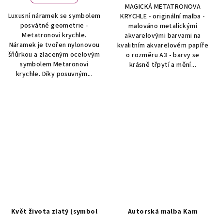
MAGICKÁ METATRONOVA
Luxusní náramek se symbolem
KRYCHLE - originální malba -
posvátné geometrie -
malováno metalickými
Metatronovi krychle.
akvarelovými barvami na
Náramek je tvořen nylonovou
kvalitním akvarelovém papíře
šňůrkou a zlaceným ocelovým
o rozměru A3 - barvy se
symbolem Metaronovi
krásně třpytí a mění...
krychle. Díky posuvným...
Květ života zlatý (symbol
Autorská malba Kam