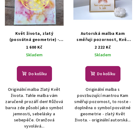
Květ života, zlatý
Autorská malba Kam
(posvátná geometrie) -
směřuji pozornost, Květ
autorská malba
Originální
života (posvátná
1 600 Kč
2 222 Kč
malba - symbol posvátné
geometrie)
Originální
Skladem
Skladem
geometrie
malba - symbol posvátné
geometrie
Do košíku
Do košíku
Originální malba Zlatý Květ
Originální malba s
života. Tahle malba vám
povzbuzující mantrou Kam
zaručeně prozáří den! Růžová
směřuji pozornost, to roste -
barva zde působí jako symbol
doplněna o symbol posvátné
jemnosti, sebelásky a
geometrie - zlatý Květ
sebepéče. Oranžová
života. - originální autorská...
vyvolává...