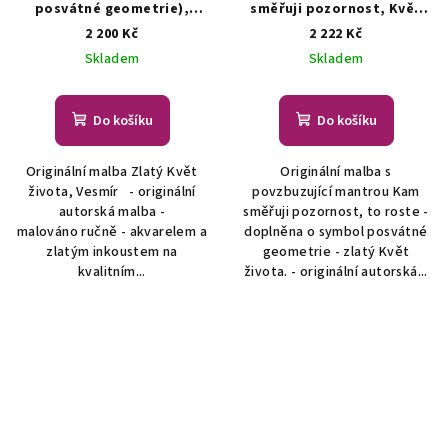
posvátné geometrie),
směřuji pozornost, Květ
vesmír - autorská malba
života (posvátná
2 200 Kč
2 222 Kč
Originální malba - symbol
geometrie)
Originální
Skladem
Skladem
posvátné geometrie
malba - symbol posvátné
geometrie
Do košíku
Do košíku
Originální malba Zlatý Květ
Originální malba s
života, Vesmír - originální
povzbuzující mantrou Kam
autorská malba -
směřuji pozornost, to roste -
malováno ručně - akvarelem a
doplněna o symbol posvátné
zlatým inkoustem na
geometrie - zlatý Květ
kvalitním...
života. - originální autorská...