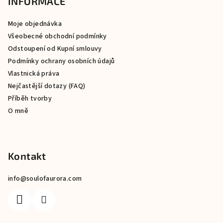
p
INFORMACE
a
Moje objednávka
t
Všeobecné obchodní podmínky
í
Odstoupení od Kupní smlouvy
Podmínky ochrany osobních údajů
Vlastnická práva
Nejčastější dotazy (FAQ)
Příběh tvorby
O mně
Kontakt
info
@
soulofaurora.com