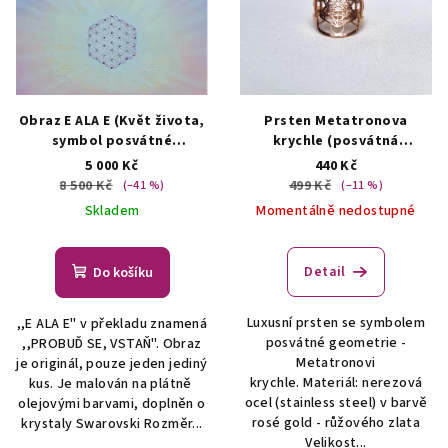
Obraz E ALA E (Květ života,
Prsten Metatronova
symbol posvátné
krychle (posvátná
geometrie)
Obraz Květ
geometrie) - zlacená ocel
5 000 Kč
440 Kč
života - symbol posvátné
Šperky - Posvátná
8 500 Kč
499 Kč
(–41 %)
(–11 %)
geometrie
geometrie - sacred
Skladem
Momentálně nedostupné
geometry
Detail
Do košíku
Luxusní prsten se symbolem
,,E ALA E" v překladu znamená
posvátné geometrie -
,,PROBUĎ SE, VSTAŇ". Obraz
Metatronovi
je originál, pouze jeden jediný
krychle. Materiál: nerezová
kus. Je malován na plátně
ocel (stainless steel) v barvě
olejovými barvami, doplněn o
rosé gold - růžového zlata
krystaly Swarovski Rozměr...
Velikost...