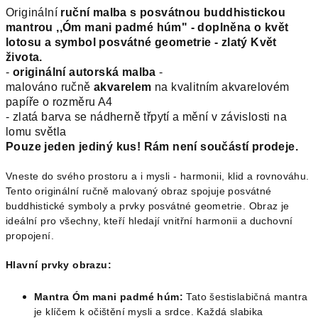
Originální
ruční malba s posvátnou buddhistickou
mantrou ,,Óm mani padmé húm" - doplněna o květ
lotosu a symbol posvátné geometrie - zlatý Květ
života.
-
originální autorská malba
-
malováno ručně
akvarelem
na kvalitním akvarelovém
papíře o rozměru A4
- zlatá barva se nádherně třpytí a mění v závislosti na
lomu světla
Pouze jeden jediný kus!
Rám není součástí prodeje.
Vneste do svého prostoru a i mysli - harmonii, klid a rovnováhu.
Tento originální ručně malovaný obraz spojuje posvátné
buddhistické symboly a prvky posvátné geometrie. Obraz je
ideální pro všechny, kteří hledají vnitřní harmonii a duchovní
propojení.
Hlavní prvky obrazu:
Mantra Óm mani padmé húm:
Tato šestislabičná mantra
je klíčem k očištění mysli a srdce. Každá slabika