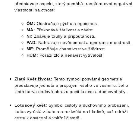
představuje aspekt, který pomáhá transformovat negativní
vlastnosti na ctnosti:
ÓM:
Odstraňuje pýchu a egoismus.
MA:
Překonává žárlivost a závist.
NI:
Zbavuje touhy a připoutanosti.
PAD:
Nahrazuje nevědomost a ignoranci moudrostí.
ME:
Proměňuje chamtivost ve štědrost.
HUM:
Poráží zlo a nenávist vytrvalostí
Zlatý Květ života:
Tento symbol posvátné geometrie
představuje jednotu a propojení všeho ve vesmíru. Jeho
zlatá barva dodává obrazu pocit luxusu a duchovní síly.
Lotosový květ:
Symbol čistoty a duchovního probuzení.
Lotos vyrůstá z bahna a rozkvétá na hladině, což odráží
cestu k osvícení a vnitřní čistotě.