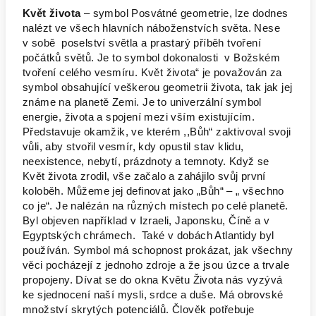
Květ života
– symbol Posvátné geometrie, lze dodnes
nalézt ve všech hlavních náboženstvích světa. Nese
v sobě poselství světla a prastarý příběh tvoření
počátků světů. Je to symbol dokonalosti v Božském
tvoření celého vesmíru. Květ života“ je považován za
symbol obsahující veškerou geometrii života, tak jak jej
známe na planetě Zemi. Je to univerzální symbol
energie, života a spojení mezi vším existujícím.
Představuje okamžik, ve kterém ,,Bůh“ zaktivoval svoji
vůli, aby stvořil vesmír, kdy opustil stav klidu,
neexistence, nebytí, prázdnoty a temnoty. Když se
Květ života zrodil, vše začalo a zahájilo svůj první
koloběh. Můžeme jej definovat jako „Bůh“ – „ všechno
co je“. Je nalézán na různých místech po celé planetě.
Byl objeven například v Izraeli, Japonsku, Číně a v
Egyptských chrámech. Také v dobách Atlantidy byl
používán. Symbol má schopnost prokázat, jak všechny
věci pocházejí z jednoho zdroje a že jsou úzce a trvale
propojeny. Dívat se do okna Květu Života nás vyzývá
ke sjednocení naší mysli, srdce a duše. Má obrovské
množství skrytých potenciálů. Člověk potřebuje