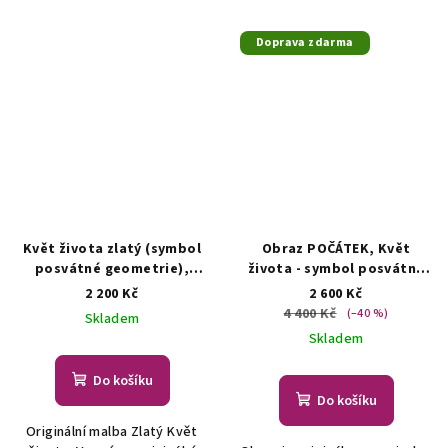
Doprava zdarma
Květ života zlatý (symbol
Obraz POČÁTEK, Květ
posvátné geometrie),
života - symbol posvátné
vesmír - autorská malba
geometrie
AUTORSKÁ
2 200 Kč
2 600 Kč
Originální malba - symbol
MALBA
4 400 Kč
(–40 %)
Skladem
posvátné geometrie
Skladem
Do košíku
Do košíku
Originální malba Zlatý Květ