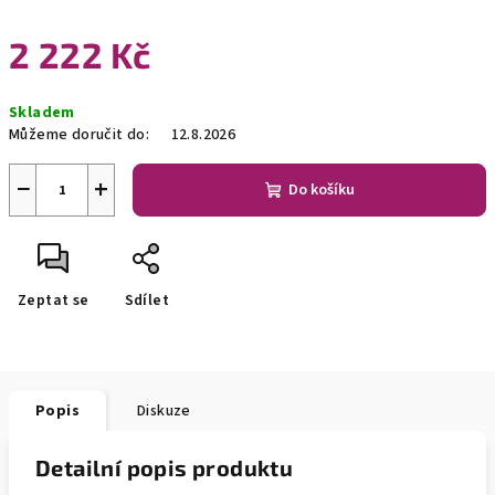
2 222 Kč
Měrná
Skladem
cena:
Můžeme doručit do:
12.8.2026
−
+
Do košíku
Zeptat se
Sdílet
Popis
Diskuze
Detailní popis produktu