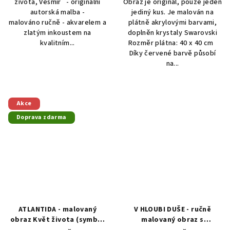
života, Vesmír - originální
Obraz je originál, pouze jeden
autorská malba -
jediný kus. Je malován na
malováno ručně - akvarelem a
plátně akrylovými barvami,
zlatým inkoustem na
doplněn krystaly Swarovski
kvalitním...
Rozměr plátna: 40 x 40 cm
Díky červené barvě působí
na...
Akce
Doprava zdarma
ATLANTIDA - malovaný
V HLOUBI DUŠE - ručně
obraz Květ života (symbol
malovaný obraz s