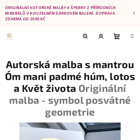
Přejít
ORIGINÁLNÍ AUTORSKÉ MALBY A ŠPERKY Z PŘÍRODNÍCH
na
MINERÁLŮ V KOUZELNÉM DÁRKOVÉM BALENÍ. DOPRAVA
obsah
ZDARMA OD 2500 KČ
Nákupní
Hledat
Přihlášení
Autorská malba s mantrou
košík
Óm mani padmé húm, lotos
a Květ života
Originální
malba - symbol posvátné
geometrie