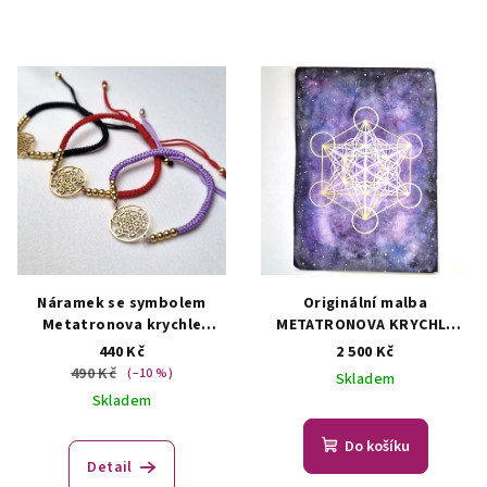
Náramek se symbolem
Originální malba
Metatronova krychle
METATRONOVA KRYCHLE
(posvátná geometrie)
(symbol posvátné
440 Kč
2 500 Kč
Šperky - Posvátná
geometrie)
Originální
490 Kč
(–10 %)
Skladem
geometrie - sacred
malba - symbol posvátné
Skladem
geometry
geometrie
Do košíku
Detail