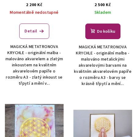
(symbol posvátné
(symbol posvátné
2 200 Kč
2 500 Kč
geometrie)
Originální
geometrie)
Originální
Momentálně nedostupné
Skladem
malba - symbol posvátné
malba - symbol posvátné
geometrie
geometrie
Detail
Do košíku
MAGICKÁ METATRONOVA
MAGICKÁ METATRONOVA
KRYCHLE - originální malba -
KRYCHLE - originální malba -
malováno akvarelem a zlatým
malováno metalickými
inkoustem na kvalitním
akvarelovými barvami na
akvarelovém papíře o
kvalitním akvarelovém papíře
rozměru A3 - zlatý inkoust se
o rozměru A3 - barvy se
třpytí a mění v...
krásně třpytí a mění...