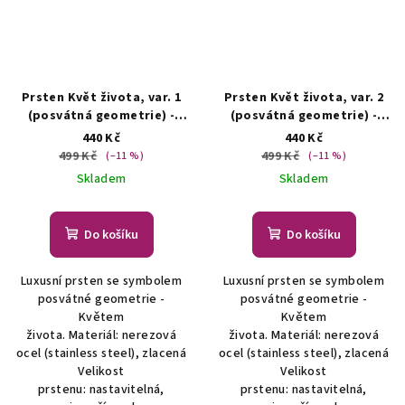
Prsten Květ života, var. 1
Prsten Květ života, var. 2
(posvátná geometrie) -
(posvátná geometrie) -
zlacená ocel
Šperky -
zlacená ocel
Šperky -
440 Kč
440 Kč
Posvátná geometrie -
Posvátná geometrie -
499 Kč
499 Kč
(–11 %)
(–11 %)
sacred geometry
sacred geometry
Skladem
Skladem
Do košíku
Do košíku
Luxusní prsten se symbolem
Luxusní prsten se symbolem
posvátné geometrie -
posvátné geometrie -
Květem
Květem
života. Materiál: nerezová
života. Materiál: nerezová
ocel (stainless steel), zlacená
ocel (stainless steel), zlacená
Velikost
Velikost
prstenu: nastavitelná,
prstenu: nastavitelná,