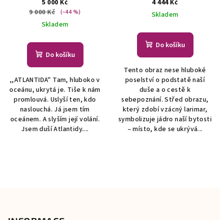
posvátné geometrie)
Květ
larimarem a krystaly
5 000 Kč
4 444 Kč
života - symbol posvátné
Swarovski
Malované
9 000 Kč
(–44 %)
Skladem
geometrie
obrazy s minerály
Skladem
Do košíku
Do košíku
Tento obraz nese hluboké
,,ATLANTIDA" Tam, hluboko v
poselství o podstatě naší
oceánu, ukrytá je. Tiše k nám
duše a o cestě k
promlouvá. Uslyší ten, kdo
sebepoznání. Střed obrazu,
naslouchá. Já jsem tím
který zdobí vzácný larimar,
oceánem. A slyším její volání.
symbolizuje jádro naší bytosti
Jsem duší Atlantidy....
– místo, kde se ukrývá...
Z
á