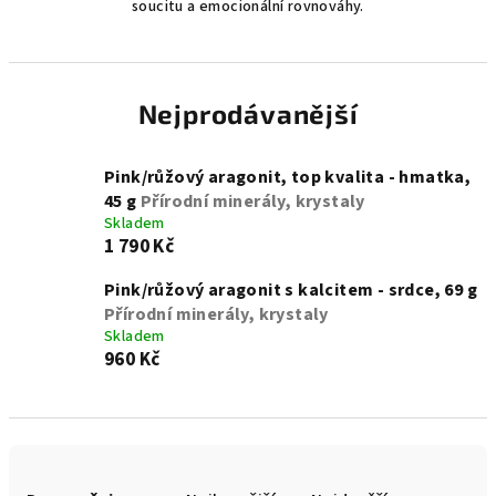
soucitu a emocionální rovnováhy.
Nejprodávanější
Pink/růžový aragonit, top kvalita - hmatka,
45 g
Přírodní minerály, krystaly
Skladem
1 790 Kč
Pink/růžový aragonit s kalcitem - srdce, 69 g
Přírodní minerály, krystaly
Skladem
960 Kč
Ř