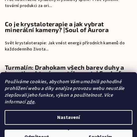
tovární produkci za ori...
Co je krystaloterapie a jak vybrat
minerální kameny? |Soul of Aurora
Svět krystaloterapie: Jak vnést energii přírodních kamenů do
každodenního života...
Turmalín: Drahokam všech barev duhy a
investice, která neustále roste| Soul of
Aurora
Používáme cookies, abychom Vám umožnili pohodlné
prohlížení webu a díky analýze provozu webu neustále
Turmalín: Drahokam všech barev duhy a investice, která neustále
zlepšovali jeho funkce, výkon a použitelnost. Více
roste Pokud exi...
informací
zde
.
Nastavení
O mně
Copyright 2026
SOUL OF AURORA
. Všechna práva vyhrazena.