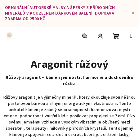
Přejít
ORIGINÁLNÍ AUTORSKÉ MALBY A ŠPERKY Z PŘÍRODNÍCH
na
MINERÁLŮ V KOUZELNÉM DÁRKOVÉM BALENÍ. DOPRAVA
obsah
ZDARMA OD 2500 KČ
Nákupní
Hledat
Přihlášení
Aragonit růžový
košík
Růžový aragonit – kámen jemnosti, harmonie a duchovního
růstu
Růžový aragonit je výjimečný minerál, který okouzluje svou něžnou
pastelovou barvou a silnými energetickými vlastnostmi. Tento
unikátní kámen je známý svou schopností harmonizovat mysl i
emoce, podporovat vnitřní klid a posilovat propojení se Zemí. Díky
svému jemnému vzhledu a vysokým vibracím je oblíbený mezi
sběrateli, terapeuty i milovníky přírodních krystalů. Tento jemný
kámen je spojován se srdeční čakrou, která je centrem lásky,