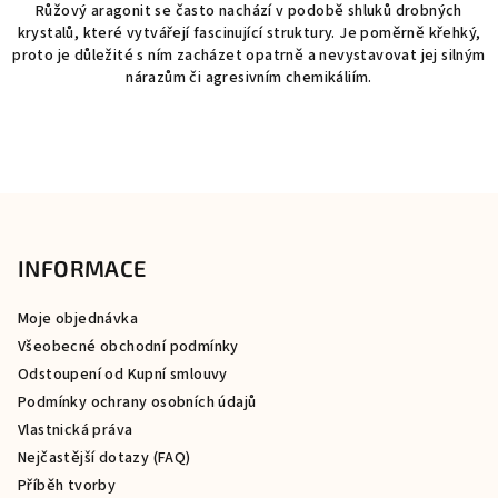
Růžový aragonit se často nachází v podobě shluků drobných
krystalů, které vytvářejí fascinující struktury. Je poměrně křehký,
proto je důležité s ním zacházet opatrně a nevystavovat jej silným
nárazům či agresivním chemikáliím.
Z
á
p
INFORMACE
a
Moje objednávka
t
Všeobecné obchodní podmínky
í
Odstoupení od Kupní smlouvy
Podmínky ochrany osobních údajů
Vlastnická práva
Nejčastější dotazy (FAQ)
Příběh tvorby