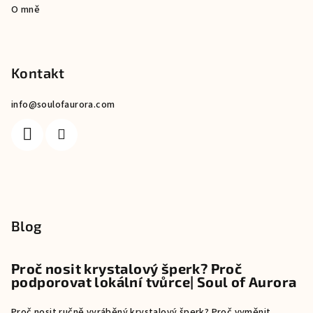
O mně
Kontakt
info
@
soulofaurora.com
Blog
Proč nosit krystalový šperk? Proč
podporovat lokální tvůrce| Soul of Aurora
Proč nosit ručně vyráběný krystalový šperk? Proč vyměnit