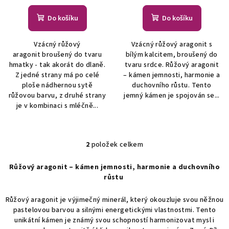
ů
Do košíku
Do košíku
Vzácný růžový
Vzácný růžový aragonit s
aragonit broušený do tvaru
bílým kalcitem, broušený do
hmatky - tak akorát do dlaně.
tvaru srdce. Růžový aragonit
Z jedné strany má po celé
– kámen jemnosti, harmonie a
ploše nádhernou sytě
duchovního růstu. Tento
růžovou barvu, z druhé strany
jemný kámen je spojován se...
je v kombinaci s mléčně...
2
položek celkem
O
v
Růžový aragonit – kámen jemnosti, harmonie a duchovního
l
růstu
á
d
Růžový aragonit je výjimečný minerál, který okouzluje svou něžnou
a
pastelovou barvou a silnými energetickými vlastnostmi. Tento
c
unikátní kámen je známý svou schopností harmonizovat mysl i