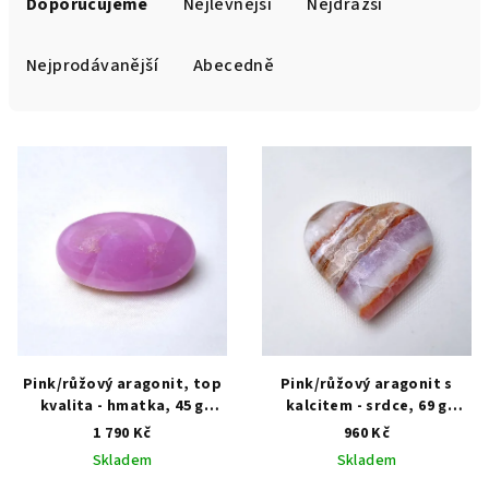
a
Doporučujeme
Nejlevnější
Nejdražší
z
e
Nejprodávanější
Abecedně
n
í
V
p
ý
r
p
o
i
d
s
u
p
k
r
t
o
ů
d
Pink/růžový aragonit, top
Pink/růžový aragonit s
kvalita - hmatka, 45 g
kalcitem - srdce, 69 g
u
Přírodní minerály, krystaly
Přírodní minerály, krystaly
1 790 Kč
960 Kč
k
Skladem
Skladem
t