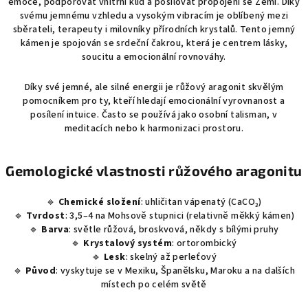
emoce, podporovat vnitřní klid a posilovat propojení se Zemí. Díky
í
svému jemnému vzhledu a vysokým vibracím je oblíbený mezi
p
sběrateli, terapeuty i milovníky přírodních krystalů. Tento jemný
r
kámen je spojován se srdeční čakrou, která je centrem lásky,
v
soucitu a emocionální rovnováhy.
k
y
Díky své jemné, ale silné energii je růžový aragonit skvělým
v
pomocníkem pro ty, kteří hledají emocionální vyrovnanost a
ý
posílení intuice. Často se používá jako osobní talisman, v
meditacích nebo k harmonizaci prostoru.
p
i
s
Gemologické vlastnosti růžového aragonitu
u
🔹
Chemické složení
: uhličitan vápenatý (CaCO₃)
🔹
Tvrdost
: 3,5–4 na Mohsově stupnici (relativně měkký kámen)
🔹
Barva
: světle růžová, broskvová, někdy s bílými pruhy
🔹
Krystalový systém
: ortorombický
🔹
Lesk
: skelný až perleťový
🔹
Původ
: vyskytuje se v Mexiku, Španělsku, Maroku a na dalších
místech po celém světě