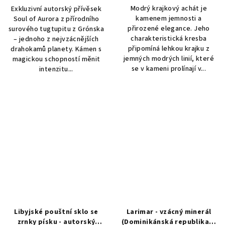
Modrý krajkový achát je
Exkluzivní autorský přívěsek
kamenem jemnosti a
Soul of Aurora z přírodního
přirozené elegance. Jeho
surového tugtupitu z Grónska
charakteristická kresba
– jednoho z nejvzácnějších
připomíná lehkou krajku z
drahokamů planety. Kámen s
jemných modrých linií, které
magickou schopností měnit
se v kameni prolínají v...
intenzitu...
Libyjské pouštní sklo se
Larimar - vzácný minerál
zrnky písku - autorský
(Dominikánská republika) -