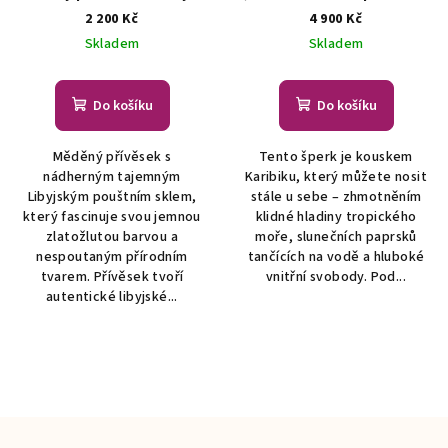
šperk
ŠPERKY S
autorský šperk s top
2 200 Kč
4 900 Kč
PŘÍRODNÍMI KRYSTALY
larimarem
AUTORSKÁ
Skladem
Skladem
TVORBA ŠPERKŮ Z
MINERÁLŮ
Do košíku
Do košíku
Měděný přívěsek s
Tento šperk je kouskem
nádherným tajemným
Karibiku, který můžete nosit
Libyjským pouštním sklem,
stále u sebe – zhmotněním
který fascinuje svou jemnou
klidné hladiny tropického
zlatožlutou barvou a
moře, slunečních paprsků
nespoutaným přírodním
tančících na vodě a hluboké
tvarem. Přívěsek tvoří
vnitřní svobody. Pod...
autentické libyjské...
Z