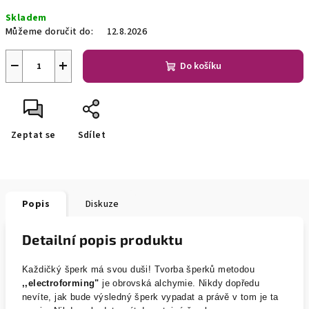
Měrná
Skladem
cena:
Můžeme doručit do:
12.8.2026
−
+
Do košíku
Zeptat se
Sdílet
Popis
Diskuze
Detailní popis produktu
Každičký šperk má svou duši! Tvorba šperků metodou
,,electroforming"
je obrovská alchymie. Nikdy dopředu
nevíte, jak bude výsledný šperk vypadat a právě v tom je ta