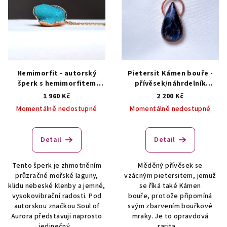
Hemimorfit - autorský
Pietersit Kámen bouře -
šperk s hemimorfitem
přívěsek/náhrdelník
AUTORSKÁ TVORBA ŠPERKŮ
AUTORSKÁ TVORBA ŠPERKŮ
1 960 Kč
2 200 Kč
Z MINERÁLŮ
Z MINERÁLŮ
Momentálně nedostupné
Momentálně nedostupné
Detail
Detail
Tento šperk je zhmotněním
Měděný přívěsek se
průzračné mořské laguny,
vzácným pietersitem, jemuž
klidu nebeské klenby a jemné,
se říká také Kámen
vysokovibrační radosti. Pod
bouře, protože připomíná
autorskou značkou Soul of
svým zbarvením bouřkové
Aurora představuji naprosto
mraky. Je to opravdová
jedinečný...
rarita....