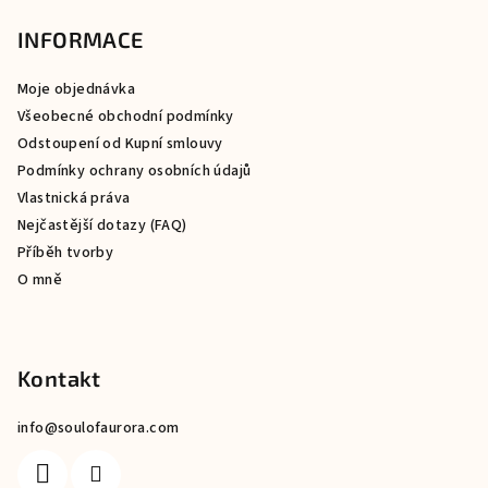
á
p
INFORMACE
a
Moje objednávka
t
Všeobecné obchodní podmínky
í
Odstoupení od Kupní smlouvy
Podmínky ochrany osobních údajů
Vlastnická práva
Nejčastější dotazy (FAQ)
Příběh tvorby
O mně
Kontakt
info
@
soulofaurora.com