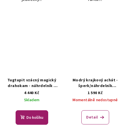
Tugtupit vzácný magický
Modrý krajkový achát -
drahokam - náhrdelník s
šperk/náhrdelník
tugtupitem
AUTORSKÁ
AUTORSKÁ TVORBA ŠPERKŮ
4 440 Kč
1 590 Kč
TVORBA ŠPERKŮ Z
Z MINERÁLŮ
Skladem
Momentálně nedostupné
MINERÁLŮ
Detail
Do košíku