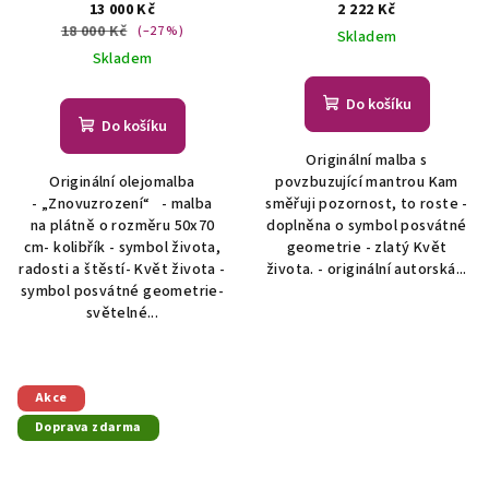
plátně
života (posvátná
13 000 Kč
2 222 Kč
geometrie)
Originální
18 000 Kč
(–27 %)
Skladem
malba - symbol posvátné
Skladem
geometrie
Do košíku
Do košíku
Originální malba s
Originální olejomalba
povzbuzující mantrou Kam
- „Znovuzrození“ - malba
směřuji pozornost, to roste -
na plátně o rozměru 50x70
doplněna o symbol posvátné
cm- kolibřík - symbol života,
geometrie - zlatý Květ
radosti a štěstí- Květ života -
života. - originální autorská...
symbol posvátné geometrie-
světelné...
Akce
Doprava zdarma