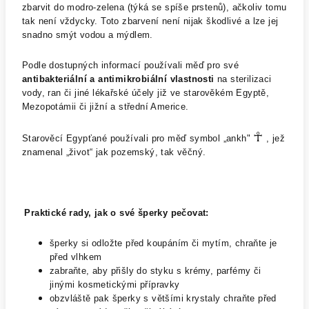
zbarvit do modro-zelena (týká se spíše prstenů), ačkoliv tomu
tak není vždycky. Toto zbarvení není nijak škodlivé a lze jej
snadno smýt vodou a mýdlem.
Podle dostupných informací používali měď pro své
antibakteriální a antimikrobiální vlastnosti
na sterilizaci
vody, ran či jiné lékařské účely již ve starověkém Egyptě,
Mezopotámii či jižní a střední Americe.
☥
Starověcí Egypťané používali pro měď symbol „ankh"
, jež
znamenal „život“ jak pozemský, tak věčný.
Praktické rady, jak o své šperky pečovat:
šperky si odložte před koupáním či mytím, chraňte je
před vlhkem
zabraňte, aby přišly do styku s krémy, parfémy či
jinými kosmetickými přípravky
obzvláště pak šperky s většími krystaly chraňte před