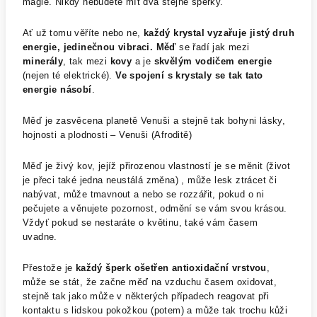
magie. Nikdy nebudete mít dva stejné šperky.
Ať už tomu věříte nebo ne,
každý krystal vyzařuje jistý druh
energie, jedinečnou vibraci.
Měď
se řadí jak mezi
minerály
, tak mezi
kovy
a je
skvělým vodičem energie
(nejen té elektrické).
Ve spojení s krystaly se tak tato
energie násobí
.
Měď je zasvěcena planetě Venuši a stejně tak bohyni lásky,
hojnosti a plodnosti – Venuši (Afroditě)
Měď je živý kov, jejíž přirozenou vlastností je se měnit (život
je přeci také jedna neustálá změna) , může lesk ztrácet či
nabývat, může tmavnout a nebo se rozzářit, pokud o ni
pečujete a věnujete pozornost, odmění se vám svou krásou.
Vždyť pokud se nestaráte o květinu, také vám časem
uvadne.
Přestože je
každý šperk ošetřen antioxidační vrstvou
,
může se stát, že začne měď na vzduchu časem oxidovat,
stejně tak jako může v některých případech reagovat při
kontaktu s lidskou pokožkou (potem) a může tak trochu kůži