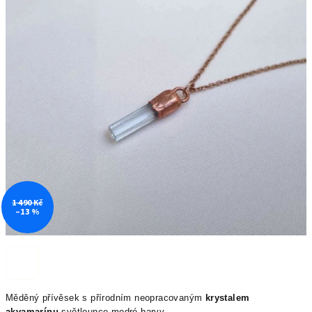
1 490 Kč
–13 %
Měděný přívěsek s
přírodním neopracovaným
krystalem
akvamarínu
světlounce modré barvy.