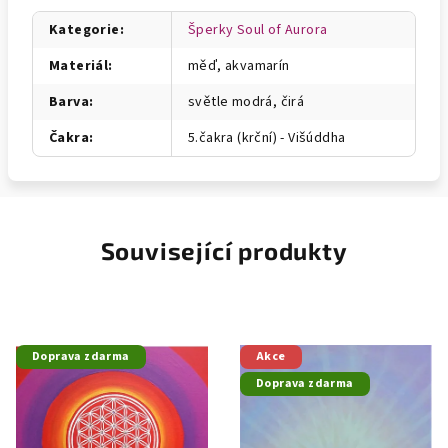
Kategorie
:
Šperky Soul of Aurora
Materiál
:
měď, akvamarín
Barva
:
světle modrá, čirá
Čakra
:
5.čakra (krční) - Višúddha
Související produkty
Doprava zdarma
Akce
Doprava zdarma