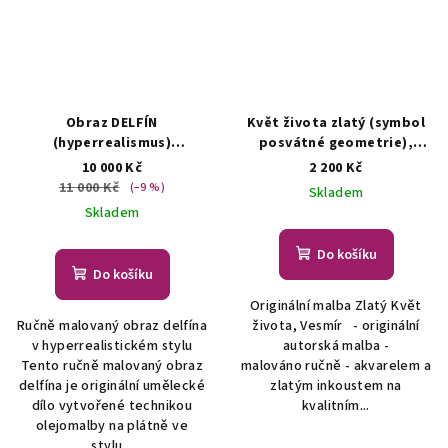
Obraz DELFÍN
Květ života zlatý (symbol
(hyperrealismus)
posvátné geometrie),
Hyperrealistická
vesmír - autorská malba
10 000 Kč
2 200 Kč
olejomalba
Originální malba - symbol
11 000 Kč
(–9 %)
Skladem
posvátné geometrie
Skladem
Do košíku
Do košíku
Originální malba Zlatý Květ
Ručně malovaný obraz delfína
života, Vesmír - originální
v hyperrealistickém stylu
autorská malba -
Tento ručně malovaný obraz
malováno ručně - akvarelem a
delfína je originální umělecké
zlatým inkoustem na
dílo vytvořené technikou
kvalitním...
olejomalby na plátně ve
stylu...