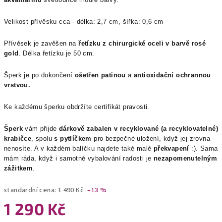
Velikost přívěsku cca - délka: 2,7 cm, šířka: 0,6 cm
Přívěsek je zavěšen na
řetízku z chirurgické oceli v barvě rosé
gold
. Délka řetízku je 50 cm.
Šperk je po dokončení
ošetřen patinou
a
antioxidační ochrannou
vrstvou.
Ke každému šperku obdržíte certifikát pravosti.
Šperk
vám přijde
dárkově zabalen v recyklované (a recyklovatelné)
krabičce
, spolu
s pytlíčkem
pro bezpečné uložení, když jej zrovna
nenosíte. A v každém balíčku najdete také malé
překvapení
:). Sama
mám ráda, když i samotné vybalování radosti je
nezapomenutelným
zážitkem
.
standardní cena:
1 490 Kč
–13 %
1 290 Kč