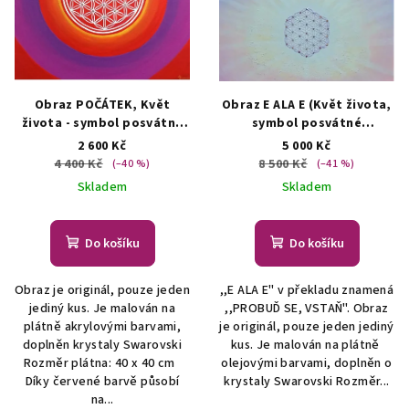
Obraz POČÁTEK, Květ
Obraz E ALA E (Květ života,
života - symbol posvátné
symbol posvátné
geometrie
AUTORSKÁ
geometrie)
Obraz Květ
2 600 Kč
5 000 Kč
MALBA
života - symbol posvátné
4 400 Kč
8 500 Kč
(–40 %)
(–41 %)
geometrie
Skladem
Skladem
Do košíku
Do košíku
Obraz je originál, pouze jeden
,,E ALA E" v překladu znamená
jediný kus. Je malován na
,,PROBUĎ SE, VSTAŇ". Obraz
plátně akrylovými barvami,
je originál, pouze jeden jediný
doplněn krystaly Swarovski
kus. Je malován na plátně
Rozměr plátna: 40 x 40 cm
olejovými barvami, doplněn o
Díky červené barvě působí
krystaly Swarovski Rozměr...
na...