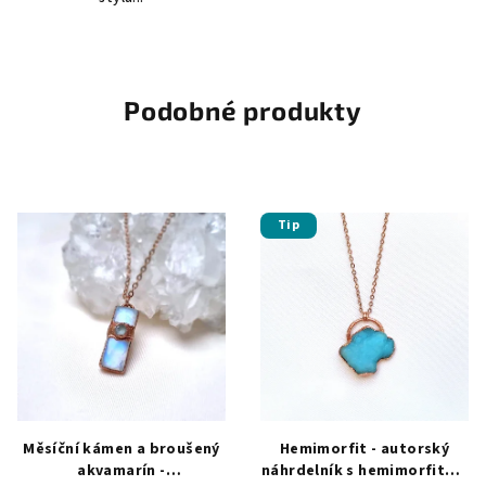
Podobné produkty
Tip
Měsíční kámen a broušený
Hemimorfit - autorský
akvamarín -
náhrdelník s hemimorfitem