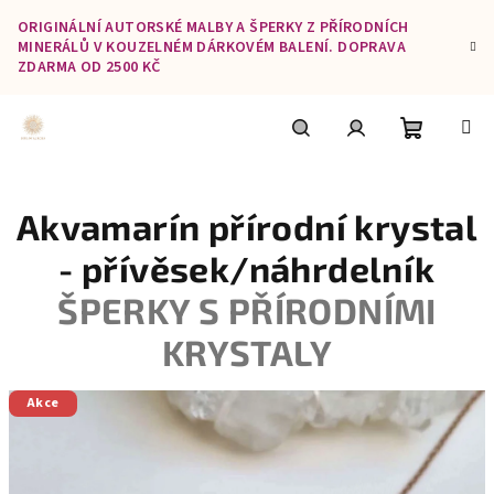
Přejít
ORIGINÁLNÍ AUTORSKÉ MALBY A ŠPERKY Z PŘÍRODNÍCH
na
MINERÁLŮ V KOUZELNÉM DÁRKOVÉM BALENÍ. DOPRAVA
obsah
ZDARMA OD 2500 KČ
Nákupní
Hledat
Přihlášení
Akvamarín přírodní krystal
košík
- přívěsek/náhrdelník
ŠPERKY S PŘÍRODNÍMI
KRYSTALY
Akce