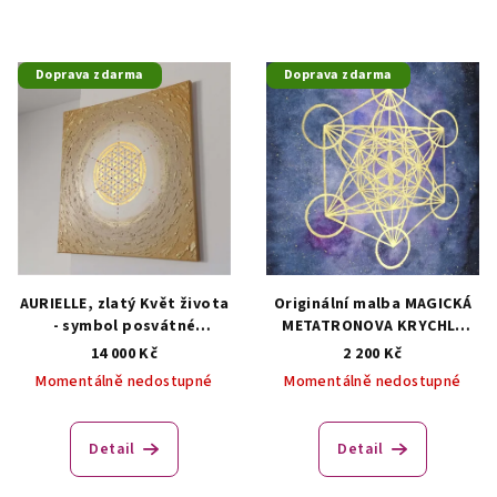
Doprava zdarma
Doprava zdarma
AURIELLE, zlatý Květ života
Originální malba MAGICKÁ
- symbol posvátné
METATRONOVA KRYCHLE
geometrie (obraz)
(symbol posvátné
14 000 Kč
2 200 Kč
Autorská malba
geometrie)
Originální
Momentálně nedostupné
Momentálně nedostupné
malba - symbol posvátné
geometrie
Detail
Detail