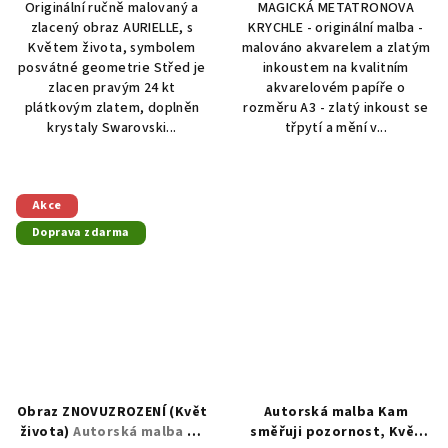
Originální ručně malovaný a
MAGICKÁ METATRONOVA
zlacený obraz AURIELLE, s
KRYCHLE - originální malba -
Květem života, symbolem
malováno akvarelem a zlatým
posvátné geometrie Střed je
inkoustem na kvalitním
zlacen pravým 24 kt
akvarelovém papíře o
plátkovým zlatem, doplněn
rozměru A3 - zlatý inkoust se
krystaly Swarovski...
třpytí a mění v...
Akce
Doprava zdarma
Obraz ZNOVUZROZENÍ (Květ
Autorská malba Kam
života)
Autorská malba na
směřuji pozornost, Květ