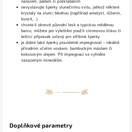
nárazem, pádem či poškrábáním
nevystavujte šperky slunečnímu svitu, jelikož některé
krystaly na slunci blednou (například ametyst, růženín,
kunzit,..)
chcete-li obnovit původní lesk a typickou měděnou
barvu, můžete pro vyleštění použít citronovou šťávu či
leštící přípravek určený pro stříbrné šperky
je dobré také šperky pravidelně impregnovat – ideálně
přírodním včelím voskem, bambuckým máslem či
kokosovým olejem. Při impregnaci se vyhněte
zasazeným minerálům.
Doplňkové parametry