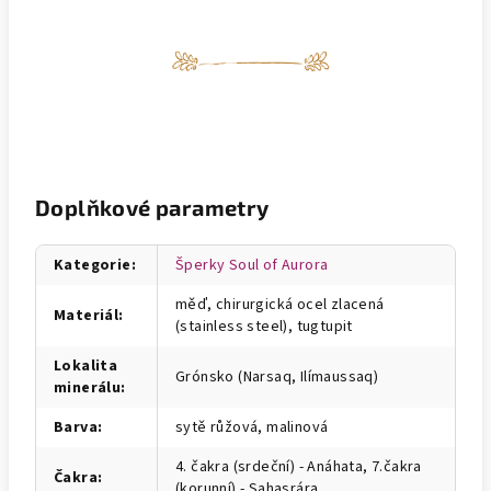
Doplňkové parametry
Kategorie
:
Šperky Soul of Aurora
měď, chirurgická ocel zlacená
Materiál
:
(stainless steel), tugtupit
Lokalita
Grónsko (Narsaq, Ilímaussaq)
minerálu
:
Barva
:
sytě růžová, malinová
4. čakra (srdeční) - Anáhata, 7.čakra
Čakra
:
(korunní) - Sahasrára