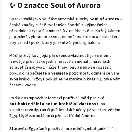
✨ O značce Soul of Aurora
Šperk vznikl jako součást autorské tvorby
Soul of Aurora
–
české značky ručně tvořených šperků z výjimečných
přírodních krystalů a minerálů z celého světa. Každý kámen
je pečlivě vybírán pro svou jedinečnou kresbu a charakter,
aby vznikl šperk, který je skutečným originálem.
Měď je živý kov, jejíž přirozenou vlastností je se měnit
(život je přeci také jedna neustálá změna) , může lesk
ztrácet či nabývat, může tmavnout a nebo se rozzářit,
pokud o ni pečujete a věnujete pozornost, odmění se vám
svou krásou. Vždyť pokud se nestaráte o květinu, také vám
časem uvadne.
Podle dostupných informací používali měď pro své
antibakteriální a antimikrobiální vlastnosti
na
sterilizaci vody, ran či jiné lékařské účely již ve starověkém
Egyptě, Mezopotámii či jižní a střední Americe.
Starověcí Egypťané používali pro měď symbol „ankh" ☥ ,