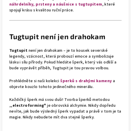
náhrdelníky, prsteny a náušnice s tugtupitem
, které
spojují krásu s kvalitou ruční práce.
Tugtupit
není jen drahokam
Tugtupit
není jen drahokam – je to kousek severské
legendy, vzácnost, která probouzí emoce a symbolizuje
lásku i sílu přírody. Pokud hledáte šperk, který vás odliší a
bude vyprávět příběh, Tugtupit je tou pravou volbou.
Prohlédněte si naši kolekci
šperků s drahými kameny
a
objevte kouzlo tohoto jedinečného minerálu.
Každičký šperk má svou duši! Tvorba šperků metodou
,,electroforming"
je obrovská alchymie. Nikdy dopředu
nevíte, jak bude výsledný šperk vypadat a právě v tom je ta
magie. Nikdy nebudete mít dva stejné šperky.