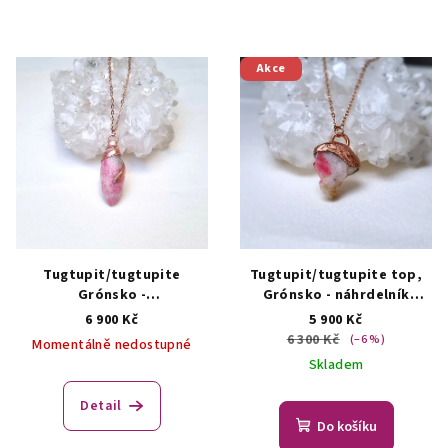
Akce
Tugtupit/tugtupite
Tugtupit/tugtupite top,
Grónsko -
Grónsko - náhrdelník
přívěsek/náhrdelník
ŠPERKY S PŘÍRODNÍMI
6 900 Kč
5 900 Kč
ŠPERKY S PŘÍRODNÍMI
KRYSTALY
6 300 Kč
(–6 %)
Momentálně nedostupné
KRYSTALY
Skladem
Detail
Do košíku