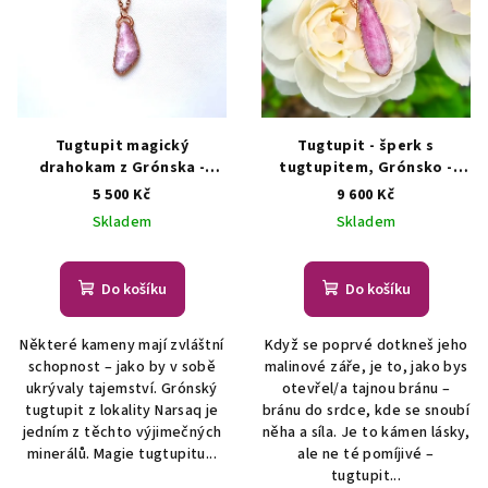
Tugtupit magický
Tugtupit - šperk s
drahokam z Grónska -
tugtupitem, Grónsko -
šperk s tugtupitem
přívěsek/náhrdelník
5 500 Kč
9 600 Kč
AUTORSKÁ TVORBA ŠPERKŮ
ŠPERKY S PŘÍRODNÍMI
Skladem
Skladem
Z MINERÁLŮ
KRYSTALY
Do košíku
Do košíku
Některé kameny mají zvláštní
Když se poprvé dotkneš jeho
schopnost – jako by v sobě
malinové záře, je to, jako bys
ukrývaly tajemství. Grónský
otevřel/a tajnou bránu –
tugtupit z lokality Narsaq je
bránu do srdce, kde se snoubí
jedním z těchto výjimečných
něha a síla. Je to kámen lásky,
minerálů. Magie tugtupitu...
ale ne té pomíjivé –
tugtupit...