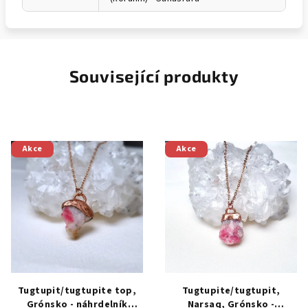
Související produkty
Akce
Akce
Tugtupit/tugtupite top,
Tugtupite/tugtupit,
Grónsko - náhrdelník
Narsaq, Grónsko -