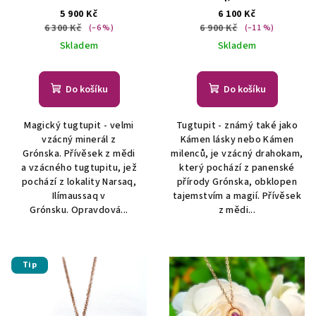
ŠPERKY S PŘÍRODNÍMI
náhrdelník
ŠPERKY S
5 900 Kč
6 100 Kč
KRYSTALY
PŘÍRODNÍMI KRYSTALY
6 300 Kč
6 900 Kč
(–6 %)
(–11 %)
Skladem
Skladem
Do košíku
Do košíku
Magický tugtupit - velmi
Tugtupit - známý také jako
vzácný minerál z
Kámen lásky nebo Kámen
Grónska. Přívěsek z mědi
milenců, je vzácný drahokam,
a vzácného tugtupitu, jež
který pochází z panenské
pochází z lokality Narsaq,
přírody Grónska, obklopen
Ilímaussaq v
tajemstvím a magií. Přívěsek
Grónsku. Opravdová...
z mědi...
Tip