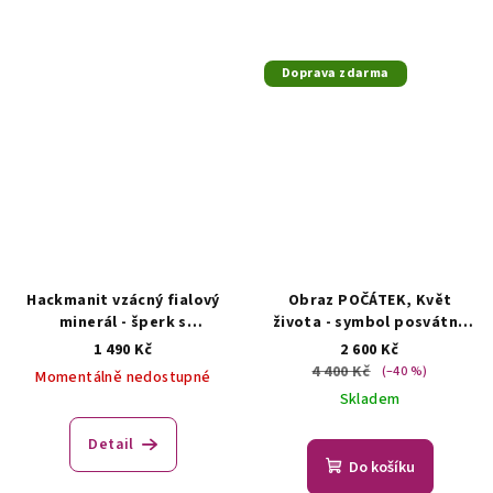
Doprava zdarma
Hackmanit vzácný fialový
Obraz POČÁTEK, Květ
minerál - šperk s
života - symbol posvátné
hackmanitem
AUTORSKÁ
geometrie
AUTORSKÁ
1 490 Kč
2 600 Kč
TVORBA ŠPERKŮ Z
MALBA
4 400 Kč
(–40 %)
Momentálně nedostupné
MINERÁLŮ
Skladem
Detail
Do košíku