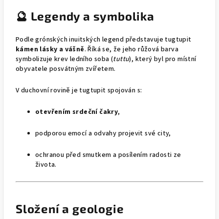
🔮 Legendy a symbolika
Podle grónských inuitských legend představuje tugtupit
kámen lásky a vášně
. Říká se, že jeho růžová barva
symbolizuje krev ledního soba (
tuttu
), který byl pro místní
obyvatele posvátným zvířetem.
V duchovní rovině je tugtupit spojován s:
otevřením srdeční čakry
,
podporou emocí a odvahy projevit své city,
ochranou před smutkem a posílením radosti ze
života.
Složení a geologie