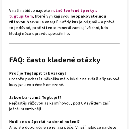
V naší nabídce najdete
ručně tvořené šperky s
tugtupitem
, které vynikají svou
neopakovatelnou
růžovou barvou
a energií. Každý kus je originál – a právě
to je důvod, proč si tento minerál zamilují všichni, kdo
hledají něco opravdu speciálního.
FAQ: často kladené otázky
Proč je Tugtupit tak vzácný?
Protože pochází z několika málo lokalit na světě a šperkové
kusy jsou extrémně omezené.
Jakou barvu má Tugtupit?
Nejčastěji růžovou až karmínovou, pod UV světlem září
ještě intenzivněji.
Hodí se do šperků na denní nošení?
Ano, ale doporučuje se jemná péče. V naší nabídce najdete