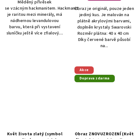
Měděný přívěsek
se vzácným hackmanitem. Hackmanit
Obraz je originál, pouze jeden
je raritou mezi minerály, má
jediný kus. Je malován na
nádhernou levandulovou
plátně akrylovými barvami,
barvu, která při vystavení
doplněn krystaly Swarovski
sluníčku ještě více zfialový....
Rozměr plátna: 40 x 40 cm
Díky červené barvě působí
na...
Akce
Doprava zdarma
Květ života zlatý (symbol
Obraz ZNOVUZROZENÍ (Květ