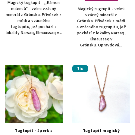
Magický tugtupit - ,,Kámen
milenců" - velmi vzácný
Magický tugtupit - velmi
minerál z Grónska. Přívěsek z
vzácný minerál z
mědi a vzácného
Grónska. Přívěsek z mědi
tugtupitu, jež pochází z
a vzácného tugtupitu, jež
lokality Narsaq, Ilímaussaq v...
pochází z lokality Narsaq,
Ilímaussaq v
Grónsku. Opravdová...
Tip
Tugtupit - šperk s
Tugtupit magický