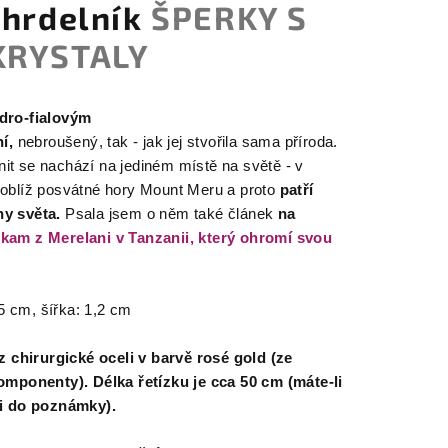
áhrdelník
ŠPERKY S
KRYSTALY
dro-fialovým
í,
nebroušený, tak - jak jej stvořila sama příroda.
anit se nachází na jediném místě na světě - v
s poblíž posvátné hory Mount Meru a proto
patří
ny světa.
Psala jsem o něm také článek
na
kam z Merelani v Tanzanii, který ohromí svou
,5 cm, šířka: 1,2 cm
 z chirurgické oceli v barvě rosé gold (ze
omponenty). Délka řetízku je cca 50 cm (máte-li
mi do poznámky).