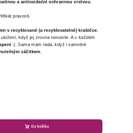
patinou a antioxidační ochrannou vrstvou.
fikát pravosti.
en v recyklované (a recyklovatelné) krabičce
,
uložení, když jej zrovna nenosíte. A v každém
apení
:). Sama mám ráda, když i samotné
utelným zážitkem
.
Do košíku