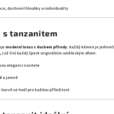
ce, duchovní hloubky a individuality
u s tanzanitem
uje
moderní luxus s duchem přírody
. Každý kámen je jedineč
, což činí každý šperk originálním uměleckým dílem.
nou eleganci nositele
ně a jemně
 barvě se hodí pro každou příležitost