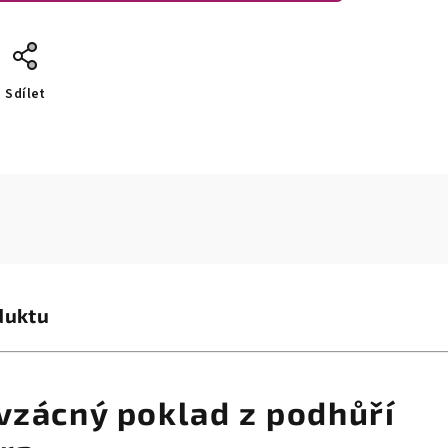
Sdílet
duktu
 vzácný poklad z podhůří