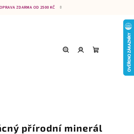
DOPRAVA ZDARMA OD 2500 KČ
Hledat
Přihlášení
Nákupní
košík
ácný přírodní minerál