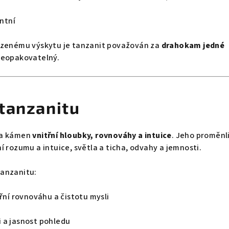
antní
ezenému výskytu je tanzanit považován za
drahokam jedné
neopakovatelný.
tanzanitu
za kámen
vnitřní hloubky, rovnováhy a intuice
. Jeho proměnl
í rozumu a intuice, světla a ticha, odvahy a jemnosti.
anzanitu:
třní rovnováhu a čistotu mysli
 a jasnost pohledu