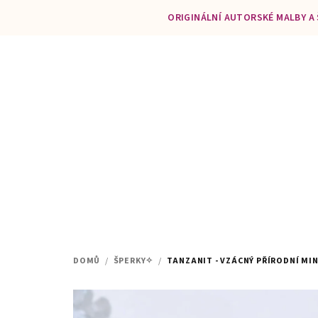
Přejít
ORIGINÁLNÍ AUTORSKÉ MALBY A
na
obsah
DOMŮ
/
ŠPERKY✧
/
TANZANIT - VZÁCNÝ PŘÍRODNÍ MI