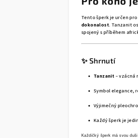
Pro koho je
Tento šperk je určen pro 
dokonalost
. Tanzanit o
spojený s příběhem afri
✨ Shrnutí
Tanzanit
– vzácná 
Symbol elegance, r
Výjimečný pleochro
Každý šperk je jedi
Každičký šperk má svou duš