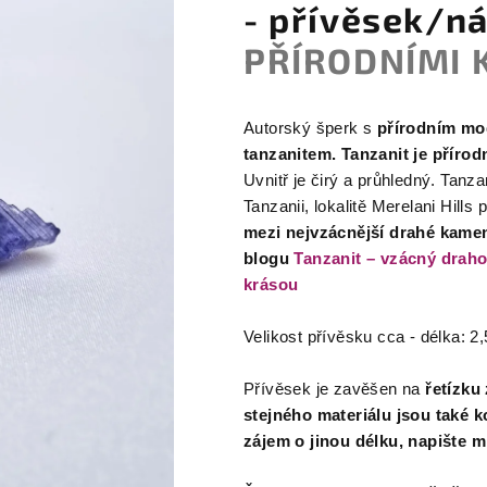
- přívěsek/n
PŘÍRODNÍMI 
Autorský šperk s
přírodním mo
tanzanitem. Tanzanit je přírodn
Uvnitř je čirý a průhledný. Tanz
Tanzanii, lokalitě Merelani Hill
mezi nejvzácnější drahé kame
blogu
Tanzanit – vzácný draho
krásou
Velikost přívěsku cca - délka: 2
Přívěsek je zavěšen na
řetízku
stejného materiálu jsou také k
zájem o jinou délku, napište 