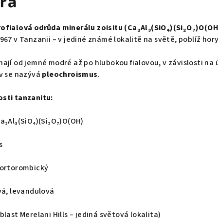
ra
fialová odrůda minerálu zoisitu (Ca₂Al₃(SiO₄)(Si₂O₇)O(OH
967 v Tanzanii – v jediné známé lokalitě na světě, poblíž hor
ají od jemné modré až po hlubokou fialovou, v závislosti na 
ev se nazývá
pleochroismus
.
sti tanzanitu:
a₂Al₃(SiO₄)(Si₂O₇)O(OH)
s
 ortorombický
vá, levandulová
last Merelani Hills – jediná světová lokalita)