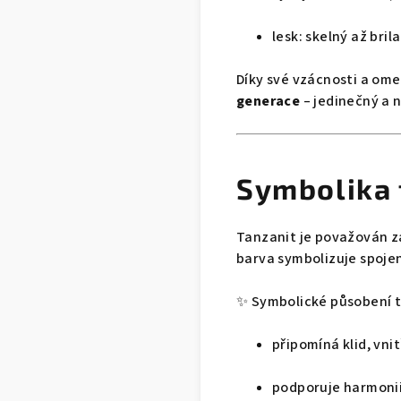
lesk: skelný až bril
Díky své vzácnosti a om
generace
– jedinečný a 
Symbolika 
Tanzanit je považován 
barva symbolizuje spojen
✨ Symbolické působení t
připomíná klid, vni
podporuje harmonii