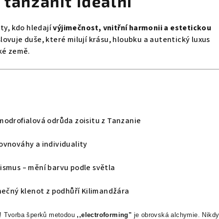
 tanzanit ideální
ty, kdo hledají
výjimečnost, vnitřní harmonii a estetickou
slovuje duše, které milují krásu, hloubku a autentický luxus
cké země.
modrofialová odrůda zoisitu z Tanzanie
ovnováhy a individuality
ismus – mění barvu podle světla
nečný klenot z podhůří Kilimandžára
i! Tvorba šperků metodou
,,electroforming"
je obrovská alchymie. Nikd