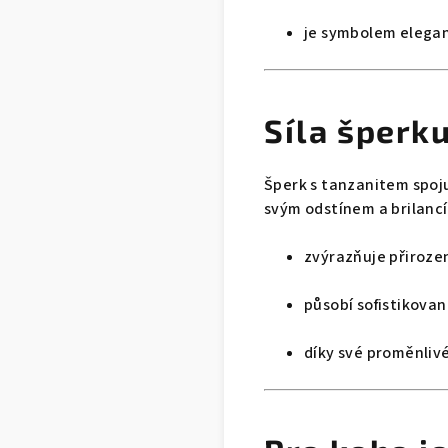
je symbolem elegan
Síla šperk
Šperk s tanzanitem spoj
svým odstínem a brilancí
zvýrazňuje přiroze
působí sofistikova
díky své proměnlivé