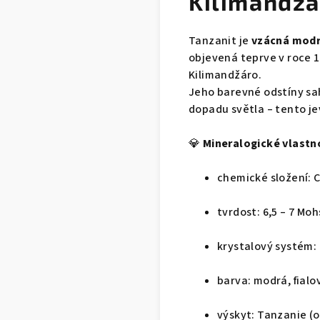
Kilimandžá
Tanzanit je
vzácná modro
objevená teprve v roce 1
Kilimandžáro.
Jeho barevné odstíny sah
dopadu světla – tento j
💎
Mineralogické vlastno
chemické složení: C
tvrdost: 6,5 – 7 Moh
krystalový systém:
barva: modrá, fialo
výskyt: Tanzanie (ob