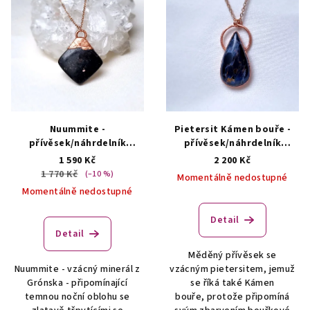
Nuummite -
Pietersit Kámen bouře -
přívěsek/náhrdelník
přívěsek/náhrdelník
AUTORSKÁ TVORBA ŠPERKŮ
AUTORSKÁ TVORBA ŠPERKŮ
1 590 Kč
2 200 Kč
Z MINERÁLŮ
Z MINERÁLŮ
1 770 Kč
(–10 %)
Momentálně nedostupné
Momentálně nedostupné
Detail
Detail
Měděný přívěsek se
Nuummite - vzácný minerál z
vzácným pietersitem, jemuž
Grónska - připomínající
se říká také Kámen
temnou noční oblohu se
bouře, protože připomíná