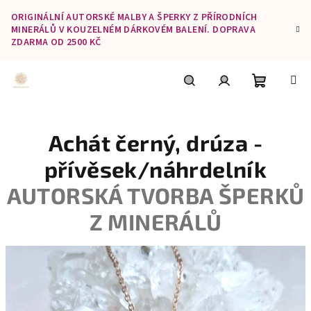
Přejít
ORIGINÁLNÍ AUTORSKÉ MALBY A ŠPERKY Z PŘÍRODNÍCH
na
MINERÁLŮ V KOUZELNÉM DÁRKOVÉM BALENÍ. DOPRAVA
obsah
ZDARMA OD 2500 KČ
Nákupní
Hledat
Přihlášení
Achát černý, drúza -
košík
přívěsek/náhrdelník
AUTORSKÁ TVORBA ŠPERKŮ
Z MINERÁLŮ