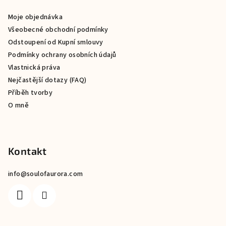
a
Moje objednávka
t
Všeobecné obchodní podmínky
í
Odstoupení od Kupní smlouvy
Podmínky ochrany osobních údajů
Vlastnická práva
Nejčastější dotazy (FAQ)
Příběh tvorby
O mně
Kontakt
info
@
soulofaurora.com