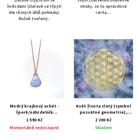
zlatavě třpytícími se
svým zbarvením bouřkové
hvězdami (zlatavě se třpytí
mraky. Je to opravdová
dle různých úhlů pohledu).
rarita....
Ručně tvořený...
Modrý krajkový achát -
Květ života zlatý (symbol
šperk/náhrdelník
posvátné geometrie),
AUTORSKÁ TVORBA ŠPERKŮ
vesmír - autorská malba
1 590 Kč
2 200 Kč
Z MINERÁLŮ
Originální malba - symbol
Momentálně nedostupné
Skladem
posvátné geometrie