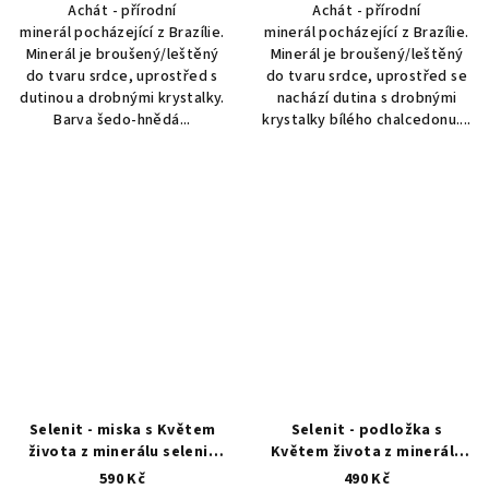
Achát - přírodní
Achát - přírodní
minerál pocházející z Brazílie.
minerál pocházející z Brazílie.
Minerál je broušený/leštěný
Minerál je broušený/leštěný
do tvaru srdce, uprostřed s
do tvaru srdce, uprostřed se
dutinou a drobnými krystalky.
nachází dutina s drobnými
Barva šedo-hnědá...
krystalky bílého chalcedonu....
Selenit - miska s Květem
Selenit - podložka s
života z minerálu selenit
Květem života z minerálu
Přírodní minerály, krystaly
selenit, průměr 12 cm
590 Kč
490 Kč