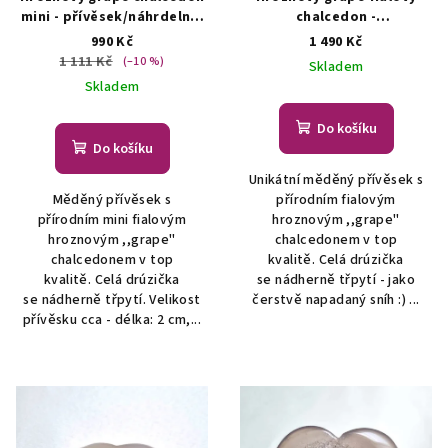
mini - přívěsek/náhrdelník
chalcedon -
ŠPERKY S PŘÍRODNÍMI
přívěsek/náhrdelník
990 Kč
1 490 Kč
KRYSTALY
ŠPERKY S PŘÍRODNÍMI
1 111 Kč
(–10 %)
Skladem
KRYSTALY
Skladem
Do košíku
Do košíku
Unikátní měděný přívěsek s
Měděný přívěsek s
přírodním fialovým
přírodním mini fialovým
hroznovým ,,grape"
hroznovým ,,grape"
chalcedonem v top
chalcedonem v top
kvalitě. Celá drúzička
kvalitě. Celá drúzička
se nádherně třpytí - jako
se nádherně třpytí. Velikost
čerstvě napadaný sníh :) ...
přívěsku cca - délka: 2 cm,...