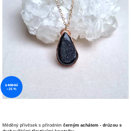
1 490 Kč
–25 %
Měděný přívěsek s přírodním
černým achátem - drúzou s