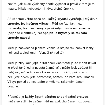
nevíte, jak bude výsledný šperk vypadat a právě v tom je ta
magie. Nikdy nebudete mít dva stejné šperky.
Ať už tomu věříte nebo ne,
každý krystal vyzařuje jistý druh
energie, jedinečnou vibraci.
Měď
se řadí jak mezi
minerály
, tak mezi
kovy
a je
skvělým vodičem energie
(nejen té elektrické).
Ve spojení s krystaly se tak tato
energie násobí
.
Měď je zasvěcena planetě Venuši a stejně tak bohyni lásky,
hojnosti a plodnosti – Venuši (Afroditě)
Měď je živý kov, jejíž přirozenou vlastností je se měnit (život
je přeci také jedna neustálá změna) , může lesk ztrácet či
nabývat, může tmavnout a nebo se rozzářit, pokud o ni
pečujete a věnujete pozornost, odmění se vám svou krásou.
Vždyť pokud se nestaráte o květinu, také vám časem
uvadne.
Přestože je
každý šperk ošetřen antioxidační vrstvou
,
může se stát, že začne měď na vzduchu časem oxidovat,