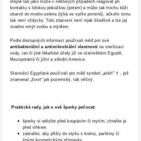
stejně tak jako může v některých případech reagovat při
kontaktu s lidskou pokožkou (potem) a může tak trochu kůži
zbarvit do modro-zelena (týká se spíše prstenů), ačkoliv tomu
tak není vždycky. Toto zbarvení není nijak škodlivé a lze jej
snadno smýt vodou a mýdlem.
Podle dostupných informací používali měď pro své
antibakteriální a antimikrobiální vlastnosti
na sterilizaci
vody, ran či jiné lékařské účely již ve starověkém Egyptě,
Mezopotámii či jižní a střední Americe.
Starověcí Egypťané používali pro měď symbol „ankh" ☥ , jež
znamenal „život“ jak pozemský, tak věčný.
Praktické rady, jak o své šperky pečovat:
šperky si odložte před koupáním či mytím, chraňte je
před vlhkem
zabraňte, aby přišly do styku s krémy, parfémy či
jinými kosmetickými přípravky