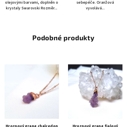
olejovými barvami, doplněn o
sebepéče. Oranžová
krystaly Swarovski Rozměr...
vyvolává...
Podobné produkty
Hroznový grape chalcedon
Hroznový grape fialový