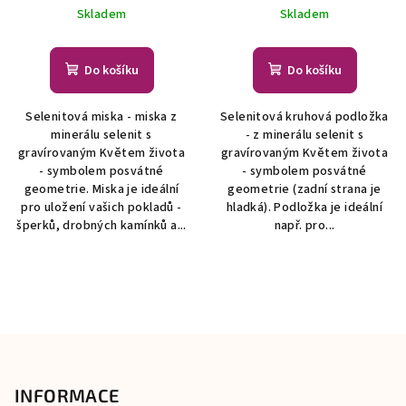
Přírodní minerály, krystaly
Skladem
Skladem
Do košíku
Do košíku
Selenitová miska - miska z
Selenitová kruhová podložka
minerálu selenit s
- z minerálu selenit s
gravírovaným Květem života
gravírovaným Květem života
- symbolem posvátné
- symbolem posvátné
geometrie. Miska je ideální
geometrie (zadní strana je
pro uložení vašich pokladů -
hladká). Podložka je ideální
šperků, drobných kamínků a...
např. pro...
Z
á
p
INFORMACE