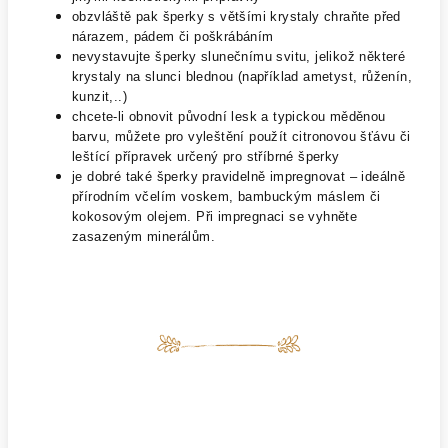
obzvláště pak šperky s většími krystaly chraňte před
nárazem, pádem či poškrábáním
nevystavujte šperky slunečnímu svitu, jelikož některé
krystaly na slunci blednou (například ametyst, růženín,
kunzit,..)
chcete-li obnovit původní lesk a typickou měděnou
barvu, můžete pro vyleštění použít citronovou šťávu či
leštící přípravek určený pro stříbrné šperky
je dobré také šperky pravidelně impregnovat – ideálně
přírodním včelím voskem, bambuckým máslem či
kokosovým olejem. Při impregnaci se vyhněte
zasazeným minerálům.