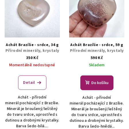
Achát Brazílie - srdce, 34 g
Achát Brazílie - srdce, 59 g
Přírodní minerály, krystaly
Přírodní minerály, krystaly
350 Kč
590 Kč
Momentálně nedostupné
Skladem
Detail
Do košíku
Achát - přírodní
Achát - přírodní
minerál pocházející z Brazílie.
minerál pocházející z Brazílie.
Minerál je broušený/leštěný
Minerál je broušený/leštěný
do tvaru srdce, uprostřed s
do tvaru srdce, uprostřed s
dutinou a drobnými krystalky.
dutinou a drobnými krystalky.
Barva šedo-bílá....
Barva šedo-hnědá...