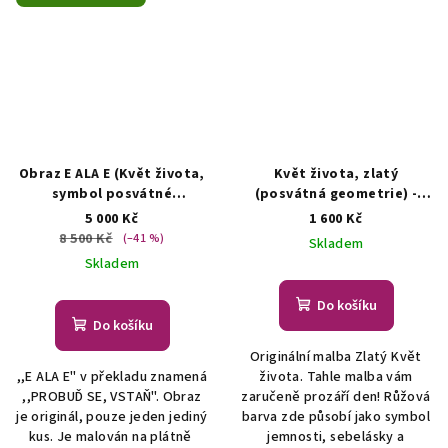
Obraz E ALA E (Květ života,
Květ života, zlatý
symbol posvátné
(posvátná geometrie) -
geometrie)
Obraz Květ
autorská malba
Originální
5 000 Kč
1 600 Kč
života - symbol posvátné
malba - symbol posvátné
8 500 Kč
(–41 %)
Skladem
geometrie
geometrie
Skladem
Do košíku
Do košíku
Originální malba Zlatý Květ
,,E ALA E" v překladu znamená
života. Tahle malba vám
,,PROBUĎ SE, VSTAŇ". Obraz
zaručeně prozáří den! Růžová
je originál, pouze jeden jediný
barva zde působí jako symbol
kus. Je malován na plátně
jemnosti, sebelásky a