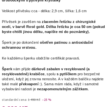
droboučkými třpytivými krystalky
Velikost přívěsku cca - délka: 2,9 cm, šířka: 1,6 cm
Přívěsek je zavěšen na
zlaceném
řetízku z chirurgické
oceli, v barvě Rosé gold. Délka řetízku je cca 50 cm (pokud
byste chtěli jinou délku, napište mi do poznámky).
Šperk je po dokončení
ošetřen patinou
a
antioxidační
ochrannou vrstvou
.
Ke každému šperku obdržíte certifikát pravosti.
Šperk
vám přijde
dárkově zabalen v recyklované (a
recyklovatelné) krabičce
, spolu
s pytlíčkem
pro bezpečné
uložení, když jej zrovna nenosíte. A v každém balíčku najdete
také malé
překvapení
:). Sama mám ráda, když i samotné
vybalování radosti je
nezapomenutelným zážitkem
.
standardní cena:
1 490 Kč
–25 %