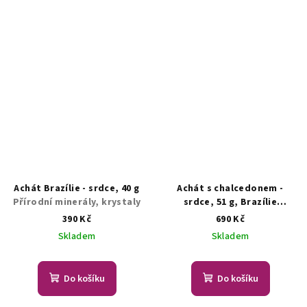
Achát Brazílie - srdce, 40 g
Achát s chalcedonem -
Přírodní minerály, krystaly
srdce, 51 g, Brazílie
Přírodní minerály, krystaly
390 Kč
690 Kč
Skladem
Skladem
Do košíku
Do košíku