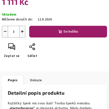
1 111 Kč
Měrná
Skladem
cena:
Můžeme doručit do:
12.8.2026
−
+
Do košíku
Zeptat se
Sdílet
Popis
Diskuze
Detailní popis produktu
Každičký šperk má svou duši! Tvorba šperků metodou
,,electroforming"
je obrovská alchymie. Nikdy dopředu