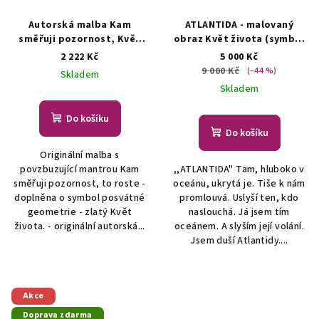
Autorská malba Kam
ATLANTIDA - malovaný
směřuji pozornost, Květ
obraz Květ života (symbol
života (posvátná
posvátné geometrie)
Květ
2 222 Kč
5 000 Kč
geometrie)
Originální
života - symbol posvátné
9 000 Kč
(–44 %)
Skladem
malba - symbol posvátné
geometrie
Skladem
geometrie
Do košíku
Do košíku
Originální malba s
povzbuzující mantrou Kam
,,ATLANTIDA" Tam, hluboko v
směřuji pozornost, to roste -
oceánu, ukrytá je. Tiše k nám
doplněna o symbol posvátné
promlouvá. Uslyší ten, kdo
geometrie - zlatý Květ
naslouchá. Já jsem tím
života. - originální autorská...
oceánem. A slyším její volání.
Jsem duší Atlantidy....
Akce
Doprava zdarma