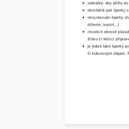
zabraňte, aby přišly d
obzvláště pak šperky s
nevystavujte šperky slu
růženín, kunzit,..)
chcete-li obnovit půvo
šťávu či leštící přípra
je dobré také šperky 
či kokosovým olejem. 