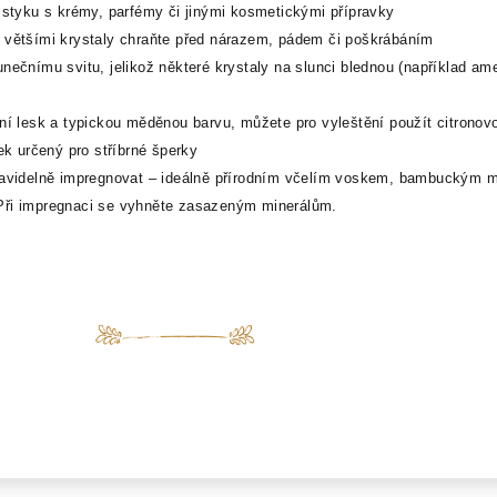
o styku s krémy, parfémy či jinými kosmetickými přípravky
 většími krystaly chraňte před nárazem, pádem či poškrábáním
nečnímu svitu, jelikož některé krystaly na slunci blednou (například ame
dní lesk a typickou měděnou barvu, můžete pro vyleštění použít citronov
vek určený pro stříbrné šperky
pravidelně impregnovat – ideálně přírodním včelím voskem, bambuckým 
Při impregnaci se vyhněte zasazeným minerálům.