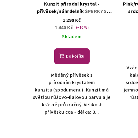
Kunzit přírodní krystal -
Pink/r
přívěsek/náhrdelník
ŠPERKY S
srdc
PŘÍRODNÍMI KRYSTALY
1 290 Kč
1 440 Kč
(–10 %)
Skladem
Do košíku
Vzác
Měděný přívěsek s
kal
přírodním krystalem
srdce
kunzitu (spodumenu). Kunzit má
jemno
světlou růžovo-fialovou barvu a je
růs
krásně průzračný. Velikost
přívěsku cca - délka: 3...