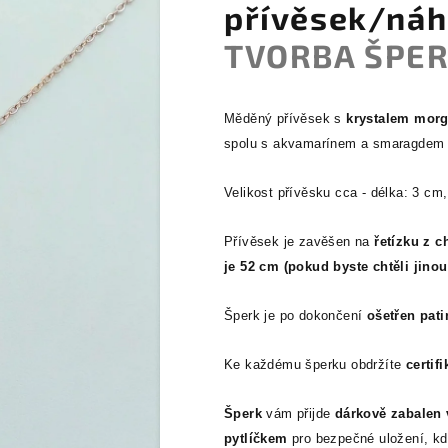
přívěsek/náh
TVORBA ŠPER
Měděný přívěsek s
krystalem morga
spolu s akvamarínem a smaragdem d
Velikost přívěsku cca - délka: 3 cm,
Přívěsek je zavěšen na
řetízku z c
je 52 cm (pokud byste chtěli jino
Šperk je po dokončení
ošetřen pat
Ke každému šperku obdržíte
certifi
Šperk
vám přijde
dárkově zabalen 
pytlíčkem
pro bezpečné uložení, kd