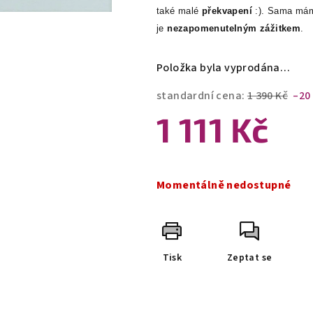
také malé
překvapení
:). Sama mám 
je
nezapomenutelným zážitkem
.
Položka byla vyprodána…
standardní cena:
1 390 Kč
–20
1 111 Kč
Měrná
cena:
Momentálně nedostupné
Tisk
Zeptat se