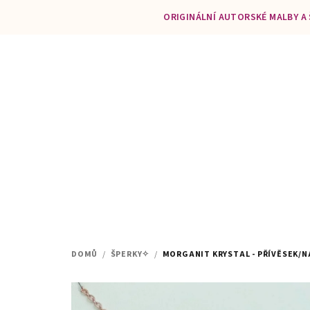
Přejít
ORIGINÁLNÍ AUTORSKÉ MALBY A
na
obsah
DOMŮ
/
ŠPERKY✧
/
MORGANIT KRYSTAL - PŘÍVĚSEK/