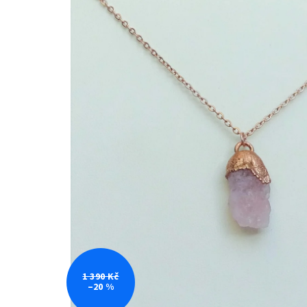
1 390 Kč
–20 %