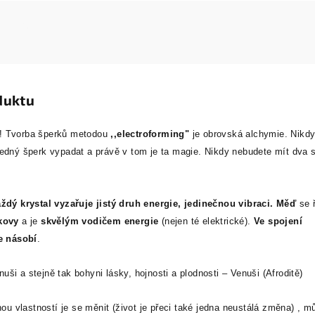
duktu
i! Tvorba šperků metodou
,,electroforming"
je obrovská alchymie. Nikd
ledný šperk vypadat a právě v tom je ta magie. Nikdy nebudete mít dva s
ždý krystal vyzařuje jistý druh energie, jedinečnou vibraci.
Měď
se 
kovy
a je
skvělým vodičem energie
(nejen té elektrické).
Ve spojení
ie násobí
.
ši a stejně tak bohyni lásky, hojnosti a plodnosti – Venuši (Afroditě)
nou vlastností je se měnit (život je přeci také jedna neustálá změna) , m