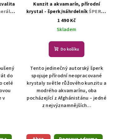
kvalita
Kunzit a akvamarín, přírodní
nerály,
krystal - šperk/náhrdelník
ŠPERKY
S PŘÍRODNÍMI KRYSTALY
1 490 Kč
Skladem
Do košíku
oušený
Tento jedinečný autorský šperk
rát do
spojuje přírodní neopracované
o celé
krystaly světle růžového kunzitu a
žovou
modrého akvamarínu, oba
e v
pocházející z Afghánistánu – jedné
.
z nejvýznamnějších...