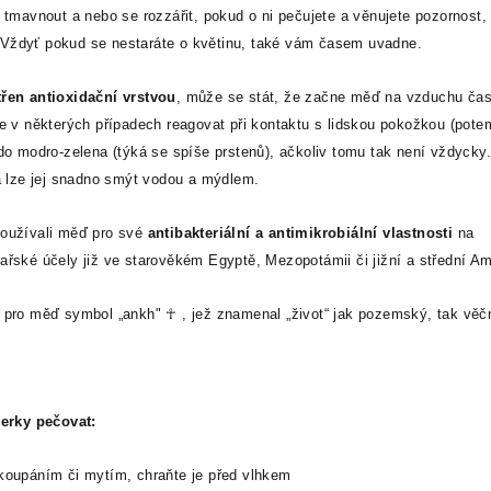
 tmavnout a nebo se rozzářit, pokud o ni pečujete a věnujete pozornost,
Vždyť pokud se nestaráte o květinu, také vám časem uvadne.
řen antioxidační vrstvou
, může se stát, že začne měď na vzduchu ča
e v některých případech reagovat při kontaktu s lidskou pokožkou (pote
do modro-zelena (týká se spíše prstenů), ačkoliv tomu tak není vždycky.
 a lze jej snadno smýt vodou a mýdlem.
používali měď pro své
antibakteriální a antimikrobiální vlastnosti
na
lékařské účely již ve starověkém Egyptě, Mezopotámii či jižní a střední Am
 pro měď symbol „ankh" ☥ , jež znamenal „život“ jak pozemský, tak věč
perky pečovat:
 koupáním či mytím, chraňte je před vlhkem