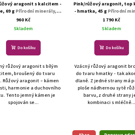
ůžový aragonit s kalcitem -
Pink/růžový aragonit, top 
e, 69 g
Přírodní minerály,
- hmatka, 45 g
Přírodní mi
krystaly
krystaly
960 Kč
1 790 Kč
Skladem
Skladem
Do košíku
Do košíku
ný růžový aragonit s bílým
Vzácný růžový aragonit br
citem, broušený do tvaru
do tvaru hmatky - tak ako
. Růžový aragonit – kámen
dlaně. Z jedné strany má p
sti, harmonie a duchovního
ploše nádhernou sytě rů
tu. Tento jemný kámen je
barvu, z druhé strany j
spojován se...
kombinaci s mléčně..