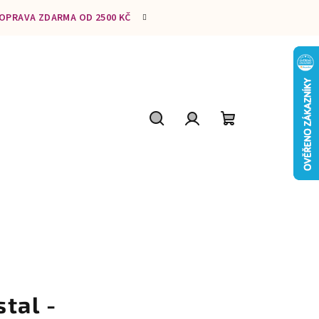
DOPRAVA ZDARMA OD 2500 KČ
Hledat
Přihlášení
Nákupní
košík
tal -