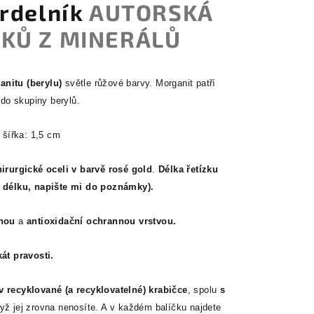
rdelník
AUTORSKÁ
KŮ Z MINERÁLŮ
nitu (berylu)
světle růžové barvy. Morganit patří
o skupiny berylů.
 šířka: 1,5 cm
hirurgické oceli v barvě rosé gold
.
Délka řetízku
u délku, napište mi do poznámky).
inou
a
antioxidační ochrannou vrstvou.
kát pravosti.
v recyklované (a recyklovatelné) krabičce
, spolu
s
yž jej zrovna nenosíte. A v každém balíčku najdete