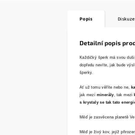
Popis
Diskuze
Detailní popis pro
Každičký šperk má svou duš
dopředu nevíte, jak bude výs
šperky.
Ať už tomu věříte nebo ne,
ka
jak mezi
minerály
, tak mezi
s krystaly se tak tato energ
Měď je zasvěcena planetě Venu
Měď je živý kov, jejíž přiroze