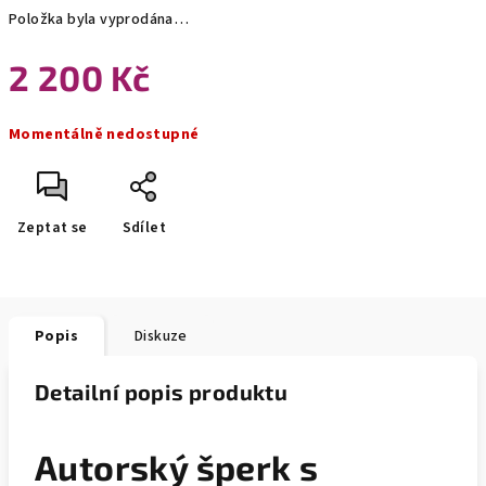
Položka byla vyprodána…
2 200 Kč
Měrná
Momentálně nedostupné
cena:
Zeptat se
Sdílet
Popis
Diskuze
Detailní popis produktu
Autorský šperk s