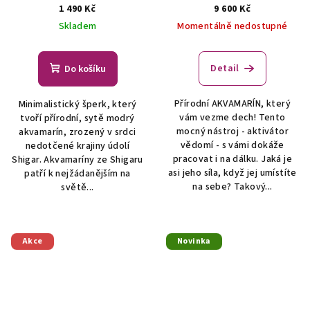
ŠPERKY S PŘÍRODNÍMI
vědomí - šperk s
1 490 Kč
9 600 Kč
KRYSTALY
akvamarínem
ŠPERKY S
Skladem
Momentálně nedostupné
PŘÍRODNÍMI KRYSTALY
Detail
Do košíku
Přírodní AKVAMARÍN, který
Minimalistický šperk, který
vám vezme dech! Tento
tvoří přírodní, sytě modrý
mocný nástroj - aktivátor
akvamarín, zrozený v srdci
vědomí - s vámi dokáže
nedotčené krajiny údolí
pracovat i na dálku. Jaká je
Shigar. Akvamaríny ze Shigaru
asi jeho síla, když jej umístíte
patří k nejžádanějším na
na sebe? Takový...
světě...
Akce
Novinka