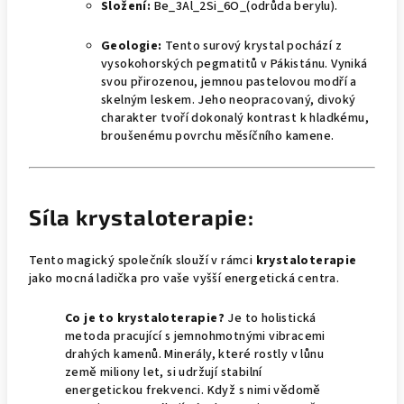
Složení:
Be_3Al_2Si_6O_
(odrůda berylu).
Geologie:
Tento surový krystal pochází z
vysokohorských pegmatitů v Pákistánu. Vyniká
svou přirozenou, jemnou pastelovou modří a
skelným leskem. Jeho neopracovaný, divoký
charakter tvoří dokonalý kontrast k hladkému,
broušenému povrchu měsíčního kamene.
Síla krystaloterapie:
Tento magický společník slouží v rámci
krystaloterapie
jako mocná ladička pro vaše vyšší energetická centra.
Co je to krystaloterapie?
Je to holistická
metoda pracující s jemnohmotnými vibracemi
drahých kamenů. Minerály, které rostly v lůnu
země miliony let, si udržují stabilní
energetickou frekvenci. Když s nimi vědomě