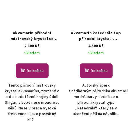
Akvamarín přírodní
Akvamarín katedrála top
mistrovský krystal se
přírodní krystal -
záznamy -
přívěsek/náhrdelník
2 600 Kč
4 500 Kč
šperk/náhrdelník
ŠPERKY S
ŠPERKY S PŘÍRODNÍMI
Skladem
Skladem
PŘÍRODNÍMI KRYSTALY
KRYSTALY
Do košíku
Do košíku
Tento přírodní mistrovský
Autorský šperk
krystal akvamarínu, zrozený v
s nádherným přírodním akvamar
srdci nedotčené krajiny údolí
modré barvy. Jedná se o
Shigar, v sobě nese moudrost
přírodní krystal typu
věků. Nese vibrace vysoké
,,katedrála", který se v
frekvence – jako posvátný
ukončení dělí na několik...
klíč...