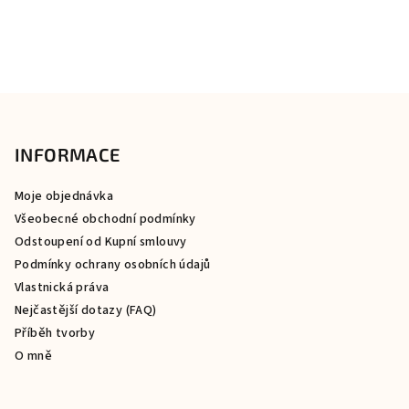
Z
á
p
INFORMACE
a
Moje objednávka
t
Všeobecné obchodní podmínky
í
Odstoupení od Kupní smlouvy
Podmínky ochrany osobních údajů
Vlastnická práva
Nejčastější dotazy (FAQ)
Příběh tvorby
O mně