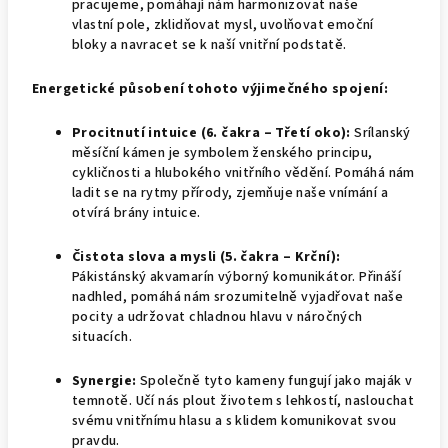
pracujeme, pomáhají nám harmonizovat naše
vlastní pole, zklidňovat mysl, uvolňovat emoční
bloky a navracet se k naší vnitřní podstatě.
Energetické působení tohoto výjimečného spojení:
Procitnutí intuice (6. čakra – Třetí oko):
Srílanský
měsíční kámen je symbolem ženského principu,
cykličnosti a hlubokého vnitřního vědění. Pomáhá nám
ladit se na rytmy přírody, zjemňuje naše vnímání a
otvírá brány intuice.
Čistota slova a mysli (5. čakra – Krční):
Pákistánský akvamarín výborný komunikátor. Přináší
nadhled, pomáhá nám srozumitelně vyjadřovat naše
pocity a udržovat chladnou hlavu v náročných
situacích.
Synergie:
Společně tyto kameny fungují jako maják v
temnotě. Učí nás plout životem s lehkostí, naslouchat
svému vnitřnímu hlasu a s klidem komunikovat svou
pravdu.