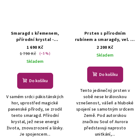
Smaragd s křemenem,
Prsten s přírodním
přírodní krystal -
rubínem a smaragdy, vel. 55
přívěsek/náhrdelník
- autorský šperk
ŠPERKY S
1 690 Kč
2 200 Kč
ŠPERKY S PŘÍRODNÍMI
PŘÍRODNÍMI KRYSTALY
1 790 Kč
(–5 %)
Skladem
KRYSTALY
Skladem
Do košíku
Do košíku
Tento jedinečný prsten v
V samém srdci pákistánských
sobě nese královskou
hor, uprostřed magické
vznešenost, vášeň a hluboké
panenské přírody, se zrodil
spojení se samotným srdcem
tento smaragd. Přírodní
Země. Pod autorskou
krystal, jež nese energii
značkou Soul of Aurora
života, znovuzrození a lásky.
představuji naprosto
Je spojencem...
unitkání,...