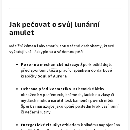
Jak pečovat o svůj lunární
amulet
Měsíční kámen i akvamarín jsou vzácné drahokamy, které
vyžadují vaši láskyplnou a vědomou péči:
Pozor na mechanické nárazy:
Šperk odkládejte
před sportem, těžší prací či spánkem do dárkové
krabičky
Soul of Aurora
.
Ochrana před kosmetikou:
Chemické látky
obsažené v parfémech, krémech, lacích na vlasy či
mýdlech mohou narušit lesk kamenů i povrch mědi.
Šperk si nasazujte jako úplně poslední krok vaší ranní
či večerní rutiny.
Energetické rituály:
Vzhledem k silnému napojení na