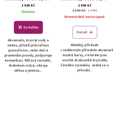
- šperk/náhrdelník
ŠPERKY
- náhrdelník
ŠPERKY S
2 500 Kč
2 000 Kč
S PŘÍRODNÍMI KRYSTALY
PŘÍRODNÍMI KRYSTALY
2 100 Kč
(–4 %)
Skladem
Momentálně nedostupné
Do košíku
Detail
Akvamarín, krystal vody a
Měděný přívěsek
nebes, přináší průzračnou
s nádherným přírodním akvamar
jasnozřivost, vede duši k
modré barvy, v kterém jsou
pramenům pravdy, podporuje
vrostlé drobounké krystalky
komunikaci. Růžový turmalín,
černého turmalínu. Jedná se o
drahokam srdce, vibruje
přírodní...
něhou a jemnou...