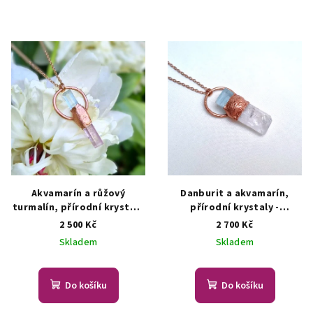
Akvamarín a růžový
Danburit a akvamarín,
turmalín, přírodní krystaly
přírodní krystaly -
- šperk/náhrdelník
ŠPERKY
šperk/náhrdelník
ŠPERKY S
2 500 Kč
2 700 Kč
S PŘÍRODNÍMI KRYSTALY
PŘÍRODNÍMI KRYSTALY
Skladem
Skladem
Do košíku
Do košíku