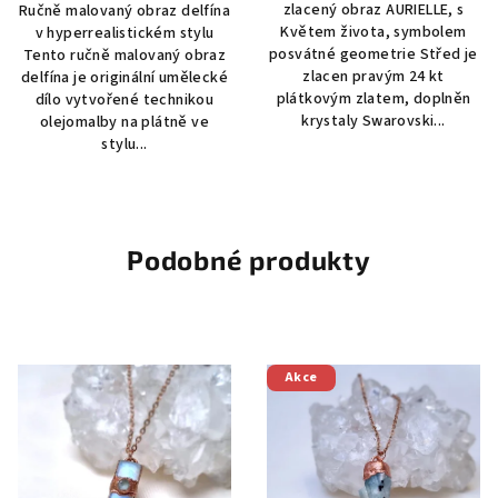
zlacený obraz AURIELLE, s
Ručně malovaný obraz delfína
Květem života, symbolem
v hyperrealistickém stylu
posvátné geometrie Střed je
Tento ručně malovaný obraz
zlacen pravým 24 kt
delfína je originální umělecké
plátkovým zlatem, doplněn
dílo vytvořené technikou
krystaly Swarovski...
olejomalby na plátně ve
stylu...
Podobné produkty
Akce