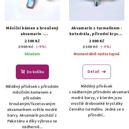
Měsíční kámen a broušený
Akvamarín s turmalínem -
akvamarín -
katedrála, přírodní krystal
přívěsek/náhrdelník
- náhrdelník
ŠPERKY S
2 300 Kč
2 000 Kč
ŠPERKY S PŘÍRODNÍMI
PŘÍRODNÍMI KRYSTALY
2 500 Kč
2 100 Kč
(–8 %)
(–4 %)
KRYSTALY
Skladem
Momentálně nedostupné
Detail
Do košíku
Měděný přívěsek
Měděný přívěsek s přírodním
s nádherným přírodním akvamar
měsíčním kamenem a
modré barvy, v kterém jsou
přírodním
vrostlé drobounké krystalky
broušeným/fazetovaným
černého turmalínu. Jedná se o
akvamarínem světle modré
přírodní...
barvy. Akvamarín pochází z
Pakistánu a díky výbrusu se
nádherně...