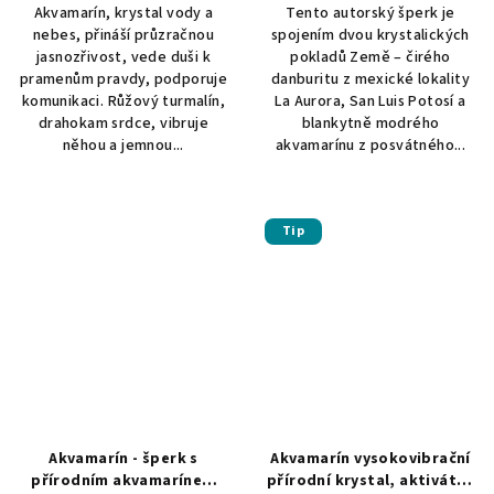
Akvamarín, krystal vody a
Tento autorský šperk je
nebes, přináší průzračnou
spojením dvou krystalických
jasnozřivost, vede duši k
pokladů Země – čirého
pramenům pravdy, podporuje
danburitu z mexické lokality
komunikaci. Růžový turmalín,
La Aurora, San Luis Potosí a
drahokam srdce, vibruje
blankytně modrého
něhou a jemnou...
akvamarínu z posvátného...
Tip
Akvamarín - šperk s
Akvamarín vysokovibrační
přírodním akvamarínem
přírodní krystal, aktivátor