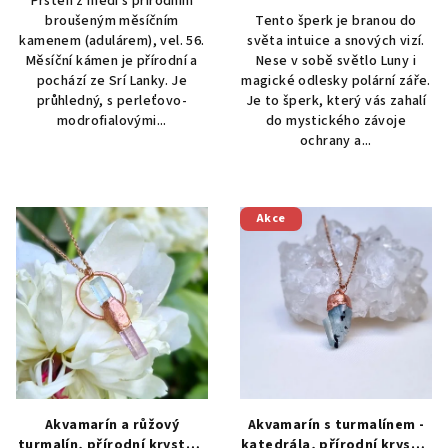
Prsten z mědi s přírodním
broušeným měsíčním
Tento šperk je branou do
kamenem (adulárem), vel. 56.
světa intuice a snových vizí.
Měsíční kámen je přírodní a
Nese v sobě světlo Luny i
pochází ze Srí Lanky. Je
magické odlesky polární záře.
průhledný, s perleťovo-
Je to šperk, který vás zahalí
modrofialovými...
do mystického závoje
ochrany a...
Akce
Akvamarín a růžový
Akvamarín s turmalínem -
turmalín, přírodní krystaly
katedrála, přírodní krystal