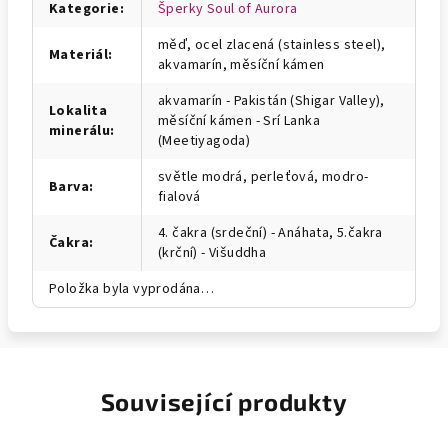
Kategorie
:
Šperky Soul of Aurora
měď, ocel zlacená (stainless steel),
Materiál
:
akvamarín, měsíční kámen
akvamarín - Pakistán (Shigar Valley),
Lokalita
měsíční kámen - Srí Lanka
minerálu
:
(Meetiyagoda)
světle modrá, perleťová, modro-
Barva
:
fialová
4. čakra (srdeční) - Anáhata, 5.čakra
Čakra
:
(krční) - Višuddha
Položka byla vyprodána…
Související produkty