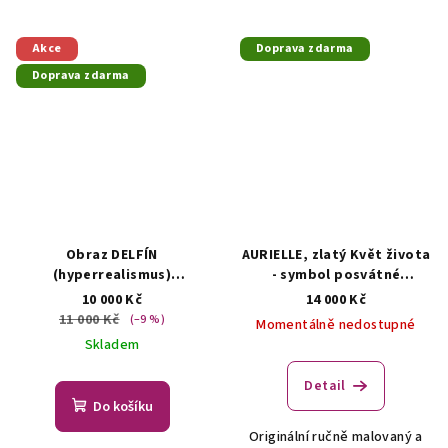
Akce
Doprava zdarma
Doprava zdarma
Obraz DELFÍN
AURIELLE, zlatý Květ života
(hyperrealismus)
- symbol posvátné
Hyperrealistická
geometrie (obraz)
10 000 Kč
14 000 Kč
olejomalba
Autorská malba
11 000 Kč
(–9 %)
Momentálně nedostupné
Skladem
Detail
Do košíku
Originální ručně malovaný a