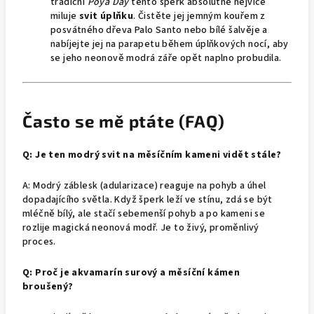
tradiční
Poya Day
tento šperk absolutně nejvíce
miluje
svit úplňku
. Čistěte jej jemným kouřem z
posvátného dřeva Palo Santo nebo bílé šalvěje a
nabíjejte jej na parapetu během úplňkových nocí, aby
se jeho neonově modrá záře opět naplno probudila.
Často se mě ptáte (FAQ)
Q: Je ten modrý svit na měsíčním kameni vidět stále?
A: Modrý záblesk (adularizace) reaguje na pohyb a úhel
dopadajícího světla. Když šperk leží ve stínu, zdá se být
mléčně bílý, ale stačí sebemenší pohyb a po kameni se
rozlije magická neonová modř. Je to živý, proměnlivý
proces.
Q: Proč je akvamarín surový a měsíční kámen
broušený?