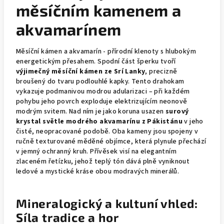
měsíčním kamenem a
akvamarínem
Měsíční kámen a akvamarín - přírodní klenoty s hlubokým
energetickým přesahem. Spodní část šperku tvoří
výjimečný měsíční kámen ze Srí Lanky
, precizně
broušený do tvaru podlouhlé kapky. Tento drahokam
vykazuje podmanivou modrou adularizaci – při každém
pohybu jeho povrch exploduje elektrizujícím neonově
modrým svitem. Nad ním je jako koruna usazen
surový
krystal světle modrého akvamarínu z Pákistánu
v jeho
čisté, neopracované podobě. Oba kameny jsou spojeny v
ručně texturované měděné objímce, která plynule přechází
v jemný ochranný kruh. Přívěsek visí na elegantním
zlaceném řetízku, jehož teplý tón dává plně vyniknout
ledové a mystické kráse obou modravých minerálů.
Mineralogický a kultuní vhled:
Síla tradice a hor