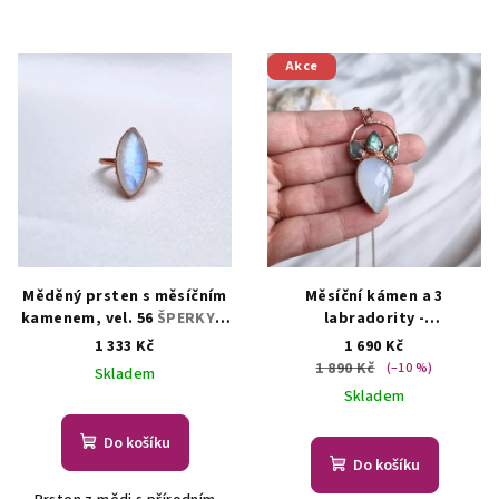
Akce
Měděný prsten s měsíčním
Měsíční kámen a 3
kamenem, vel. 56
ŠPERKY S
labradority -
PŘÍRODNÍMI KRYSTALY
přívěsek/náhrdelník
1 333 Kč
1 690 Kč
AUTORSKÁ TVORBA ŠPERKŮ
1 890 Kč
(–10 %)
Skladem
Z MINERÁLŮ
Skladem
Do košíku
Do košíku