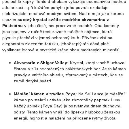
podlouhlé kapky. Tento drahokam vykazuje podmanivou modrou
adularizaci – při každém pohybu jeho povrch exploduje
elektrizujícím neonově modrým svitem. Nad ním je jako koruna
usazen
surový krystal světle modrého akvamarínu z
Pákistánu
v jeho čisté, neopracované podobě. Oba kameny
jsou spojeny v ručně texturované měděné objímce, která
plynule přechází v jemný ochranný kruh. Přívěsek visí na
elegantním zlaceném řetízku, jehož teplý tón dává plně
vyniknout ledové a mystické kráse obou modravých minerálů.
Akvamarín z Shigar Valley:
Krystal, který v sobě uchoval
čistotu a sílu nedotčených pákistánských hor. Je to kámen
pravdy a vnitřního vhledu, zformovaný v místech, kde se
země dotýká hvězd.
Měsíční kámen a tradice Poya:
Na Srí Lance je měsíční
kámen po staletí uctíván jako zhmotněný paprsek Luny.
Každý úplněk (Poya Day) je posvátným dnem duchovní
očisty. Tento kámen vnáší do šperku hlubokou ženskou
energii, hojnost a naladění na přirozené rytmy života.