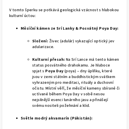
V tomto šperku se potkává geologická vzácnost s hlubokou
kulturní úctou:
Měsíční kámen ze Srí Lanky & Posvátný Poya Day:
Složení:
Živec (adulár) vykazující optický jev
adularizace.
Kulturní přesah:
Na Srí Lance má tento kámen
status posvátného drahokamu. Je hluboce
spjat s
Poya Day
(poya) – dny úplňku, které
jsou v zemi státním a buddhistickým svátkem
vyhrazeným pro meditaci, rituály a duchovní
očistu. Místní věří, že měsíční kameny sbírané či
uctívané během Poya Day v sobě nesou
nejsilnější esenci lunárního jasu a přinášejí
svému nositeli požehnání a klid.
Světle modrý akvamarín (Pákistán):