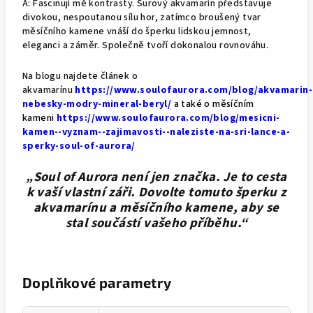
A: Fascinují mě kontrasty. Surový akvamarín představuje
divokou, nespoutanou sílu hor, zatímco broušený tvar
měsíčního kamene vnáší do šperku lidskou jemnost,
eleganci a záměr. Společně tvoří dokonalou rovnováhu.
Na blogu najdete článek o
akvamarínu
https://www.soulofaurora.com/blog/akvamarin-
nebesky-modry-mineral-beryl/
a také o měsíčním
kameni
https://www.soulofaurora.com/blog/mesicni-
kamen--vyznam--zajimavosti--naleziste-na-sri-lance-a-
sperky-soul-of-aurora/
„Soul of Aurora není jen značka. Je to cesta
k vaší vlastní záři. Dovolte tomuto šperku z
akvamarínu a měsíčního kamene, aby se
stal součástí vašeho příběhu.“
Doplňkové parametry