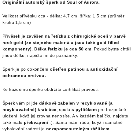
Originální autorský šperk od Soul of Aurora.
Velikost přívěsku cca - délka: 4,7 cm, šířka: 1,5 cm (průměr
kruhu 1,5 cm)
Přívěsek je zavěšen na
řetízku z chirurgické oceli v barvě
rosé gold (ze stejného materiálu jsou také gold filled
komponenty). Délka řetízku je cca 50 cm.
Pokud byste chtěli
jinou délku, napište mi do poznámky.
Šperk je po dokončení
ošetřen patinou
a
antioxidační
ochrannou vrstvou.
Ke každému šperku obdržíte certifikát pravosti.
Šperk
vám přijde
dárkově zabalen v recyklované (a
recyklovatelné) krabičce
, spolu
s pytlíčkem
pro bezpečné
uložení, když jej zrovna nenosíte. A v každém balíčku najdete
také malé
překvapení
:). Sama mám ráda, když i samotné
vybalování radosti je
nezapomenutelným zážitkem
.