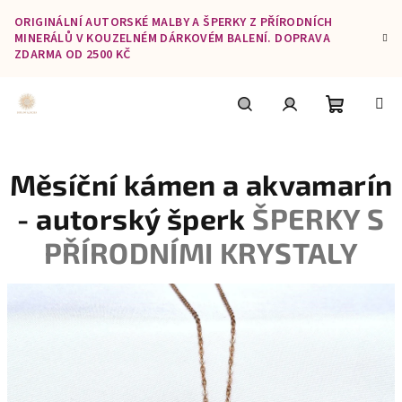
Přejít
ORIGINÁLNÍ AUTORSKÉ MALBY A ŠPERKY Z PŘÍRODNÍCH
na
MINERÁLŮ V KOUZELNÉM DÁRKOVÉM BALENÍ. DOPRAVA
obsah
ZDARMA OD 2500 KČ
Nákupní
Hledat
Přihlášení
Měsíční kámen a akvamarín
košík
- autorský šperk
ŠPERKY S
PŘÍRODNÍMI KRYSTALY