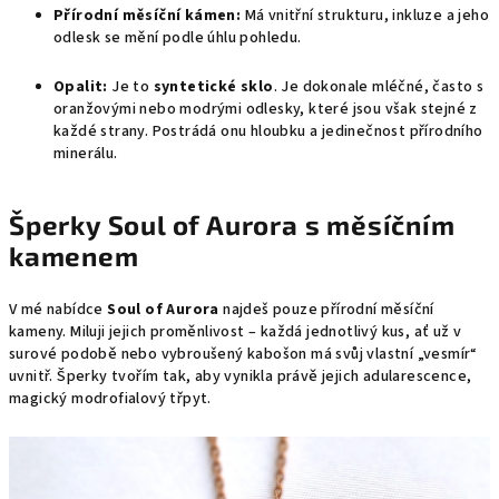
Přírodní měsíční kámen:
Má vnitřní strukturu, inkluze a jeho
odlesk se mění podle úhlu pohledu.
Opalit:
Je to
syntetické sklo
. Je dokonale mléčné, často s
oranžovými nebo modrými odlesky, které jsou však stejné z
každé strany. Postrádá onu hloubku a jedinečnost přírodního
minerálu.
Šperky Soul of Aurora s měsíčním
kamenem
V mé nabídce
Soul of Aurora
najdeš pouze přírodní měsíční
kameny. Miluji jejich proměnlivost – každá jednotlivý kus, ať už v
surové podobě nebo vybroušený kabošon má svůj vlastní „vesmír“
uvnitř. Šperky tvořím tak, aby vynikla právě jejich adularescence,
magický modrofialový třpyt.