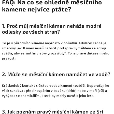
FAQ: Na co se ohledně měsíčního
kamene nejvíce ptáte?
1. Proč můj měsíční kámen neháže modré
odlesky ze všech stran?
To je u přírodního kamene naprosto v pořádku. Adularescence je
směrový jev. Kámen musíš natočit pod správným úhlem ke zdroji
světla, aby se vnitřní vrstvy „rozsvítily“. To je právě důkazem jeho
pravosti.
2. Může se měsíční kámen namáčet ve vodě?
Krátkodobý kontakt s čistou vodou kameni neublíží. Doporučuji ho
však sundávat před koupáním v bazénu (chlór) nebo v moři (sůl) a
vyhýbat se chemikáliím, které by mohly narušit jeho lesk.
3. Jak poznám pravý měsíční kámen ze Srí