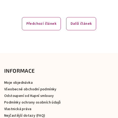
Předchozí článek
Další článek
Z
á
p
INFORMACE
a
Moje objednávka
t
Všeobecné obchodní podmínky
í
Odstoupení od Kupní smlouvy
Podmínky ochrany osobních údajů
Vlastnická práva
Nejčastější dotazy (FAQ)