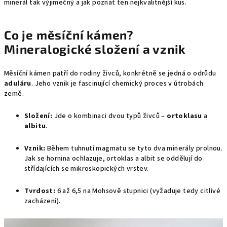
minerál tak výjimečný a jak poznat ten nejkvalitnější kus.
Co je měsíční kámen?
Mineralogické složení a vznik
Měsíční kámen patří do rodiny živců, konkrétně se jedná o odrůdu
aduláru
. Jeho vznik je fascinující chemický proces v útrobách
země.
Složení:
Jde o kombinaci dvou typů živců –
ortoklasu
a
albitu
.
Vznik:
Během tuhnutí magmatu se tyto dva minerály prolnou.
Jak se hornina ochlazuje, ortoklas a albit se oddělují do
střídajících se mikroskopických vrstev.
Tvrdost:
6 až 6,5 na Mohsově stupnici (vyžaduje tedy citlivé
zacházení).