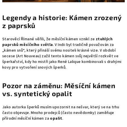
Legendy a historie: Kámen zrozený
z paprsků
Starověcí Římané věřili, že měsíční kámen vznikl ze
ztuhlých
paprsků měsíčního světla
. V Indii byl tradičně považován za
„kámen snů“, který přináší svému nositeli krásné vize. V období
secese (Art Nouveau) zažil tento kámen svůj největší rozkvět ve
šperkařství, kdy ho mistři jako René Lalique kombinovali s drahými
kovy pro vytvoření snových šperků.
Pozor na záměnu: Měsíční kámen
vs. syntetický opalit
Jako autorka šperků musím upozornit na nešvar, který se na trhu
často objevuje. Mnoho prodejců (často nevědomky) zaměňuje
přírodní měsíční kámen za
opalit
.