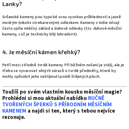
Lanky?
Srílanské kameny jsou typické svou vysokou průhledností a jasně
modrým (nikoliv vícebarevným) odleskem. Kameny z Indie mívají
často spíše mléčný základ a duhové odlesky (tzv. duhové měsíční
kameny, což je technicky bílý labradorit).
4. Je měsíční kámen křehký?
Patří mezi středně tvrdé kameny. Při běžném nošení je stálý, ale je
třeba se vyvarovat silných nárazů o tvrdé předměty, které by
mohly způsobit jeho naštípnutí podél štěpných ploch.
Toužíš po svém vlastním kousku měsíční magie?
Prohlédni si mou aktuální nabídku
RUČNĚ
TVOŘENÝCH ŠPERKŮ S PŘÍRODNÍM MĚSÍČNÍM
KAMENEM
a najdi si ten, který s tebou nejvíce
rezonuje.