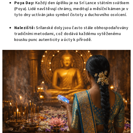
Poya Day:
Každý den úplňku je na Srí Lance státním svátkem
(Poya). Lidé navštěvují chrámy, meditují a měsíční kámen je v
tyto dny uctíván jako symbol čistoty a duchovního osvícení.
Naleziště:
Srílanské doly jsou často stále obhospodařovány
tradičními metodami, což dodává každému vytěženému
kousku punc autenticity a úcty k přírodě.