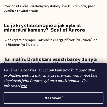
Proč nosit ručně vyráběný krystalový šperk? 5 důvodů, proč
vyměnit tovární produ...
Co je krystaloterapie a jak vybrat
minerální kameny? |Soul of Aurora
Svět krystaloterapie: Jak vnést energii přírodních kamenů do
každodenního života...
Turmalín: Drahokam všech barev duhy a
investice, která neustále roste| Soul of
Aurora
Používáme cookies, abychom Vám umožnili pohodlné
prohlížení webu a díky analýze provozu webu neustále
Turmalín: Drahokam všech barev duhy a investice, která neustále
zlepšovali jeho funkce, výkon a použitelnost. Více
roste Pokud exi...
informací
zde
.
Nastavení
O mně