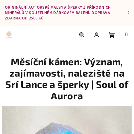
Přejít
ORIGINÁLNÍ AUTORSKÉ MALBY A ŠPERKY Z PŘÍRODNÍCH
na
MINERÁLŮ V KOUZELNÉM DÁRKOVÉM BALENÍ. DOPRAVA
obsah
ZDARMA OD 2500 KČ
Nákupní
Hledat
Přihlášení
Měsíční kámen: Význam,
košík
zajímavosti, naleziště na
Srí Lance a šperky | Soul of
Aurora