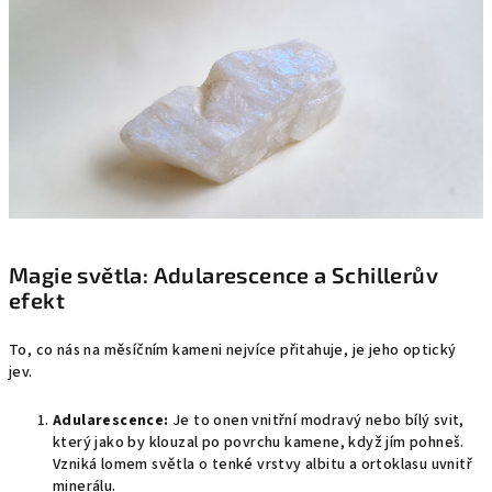
Magie světla: Adularescence a Schillerův
efekt
To, co nás na měsíčním kameni nejvíce přitahuje, je jeho optický
jev.
Adularescence:
Je to onen vnitřní modravý nebo bílý svit,
který jako by klouzal po povrchu kamene, když jím pohneš.
Vzniká lomem světla o tenké vrstvy albitu a ortoklasu uvnitř
minerálu.