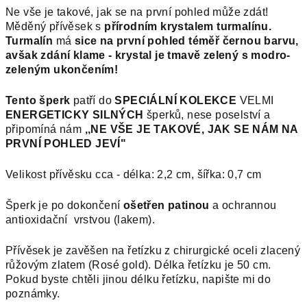
Ne vše je takové, jak se na první pohled může zdát!
Měděný přívěsek s
přírodním krystalem turmalínu.
Turmalín
má
sice na první pohled téměř černou barvu,
avšak zdání klame - krystal je tmavě zelený s modro-
zeleným ukončením!
Tento šperk
patří do
SPECIÁLNÍ KOLEKCE
VELMI
ENERGETICKY SILNÝCH
šperků, nese poselství a
připomíná nám
,,NE VŠE JE TAKOVÉ, JAK SE NÁM NA
PRVNÍ POHLED JEVÍ"
Velikost přívěsku cca - délka: 2,2 cm, šířka: 0,7 cm
Šperk je po dokončení
ošetřen patinou
a ochrannou
antioxidační vrstvou (lakem).
Přívěsek je zavěšen na řetízku z chirurgické oceli zlacený
růžovým zlatem (Rosé gold). Délka řetízku je 50 cm.
Pokud byste chtěli jinou délku řetízku, napište mi do
poznámky.