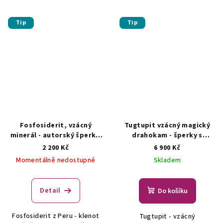
Tip
Tip
Fosfosiderit, vzácný
Tugtupit vzácný magický
minerál - autorský šperk s
drahokam - šperky s
fosfosideritem
AUTORSKÁ
tugtupitem
AUTORSKÁ
2 200 Kč
6 900 Kč
TVORBA ŠPERKŮ Z
TVORBA ŠPERKŮ Z
Momentálně nedostupné
Skladem
MINERÁLŮ
MINERÁLŮ
Detail
Do košíku
Fosfosiderit z Peru - klenot
Tugtupit - vzácný