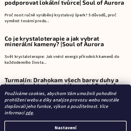
podporovat lokální tvůrce| Soul of Aurora
Proč nosit ručně vyráběný krystalový šperk? 5 důvodů, proč
vyměnit tovární produ...
Co je krystaloterapie a jak vybrat
minerální kameny? |Soul of Aurora
Svět krystaloterapie: Jak vnést energii přírodních kamenů do
každodenního života...
Turmalín: Drahokam všech barev duhy a
investice, která neustále roste| Soul of
Aurora
Používáme cookies, abychom Vám umožnili pohodlné
prohlížení webu a díky analýze provozu webu neustále
Turmalín: Drahokam všech barev duhy a investice, která neustále
zlepšovali jeho funkce, výkon a použitelnost. Více
roste Pokud exi...
informací
zde
.
Nastavení
O mně