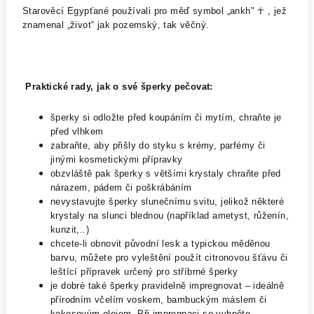
Starověcí Egypťané používali pro měď symbol „ankh" ☥ , jež
znamenal „život“ jak pozemský, tak věčný.
Praktické rady, jak o své šperky pečovat:
šperky si odložte před koupáním či mytím, chraňte je
před vlhkem
zabraňte, aby přišly do styku s krémy, parfémy či
jinými kosmetickými přípravky
obzvláště pak šperky s většími krystaly chraňte před
nárazem, pádem či poškrábáním
nevystavujte šperky slunečnímu svitu, jelikož některé
krystaly na slunci blednou (například ametyst, růženín,
kunzit,..)
chcete-li obnovit původní lesk a typickou měděnou
barvu, můžete pro vyleštění použít citronovou šťávu či
leštící přípravek určený pro stříbrné šperky
je dobré také šperky pravidelně impregnovat – ideálně
přírodním včelím voskem, bambuckým máslem či
kokosovým olejem. Při impregnaci se vyhněte