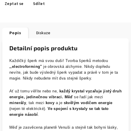
Zeptat se
Sdílet
Popis
Diskuze
Detailní popis produktu
Každičký šperk má svou duši! Tvorba šperků metodou
,,electroforming"
je obrovská alchymie. Nikdy dopředu
nevíte, jak bude výsledný šperk vypadat a právě v tom je ta
magie. Nikdy nebudete mít dva stejné šperky.
Ať už tomu věříte nebo ne,
každý krystal vyzařuje jistý druh
energie, jedinečnou vibraci.
Měď
se řadí jak mezi
minerály
, tak mezi
kovy
a je
skvělým vodičem energie
(nejen té elektrické).
Ve spojení s krystaly se tak tato
energie násobí
.
Měď je zasvěcena planetě Venuši a stejně tak bohyni lásky,