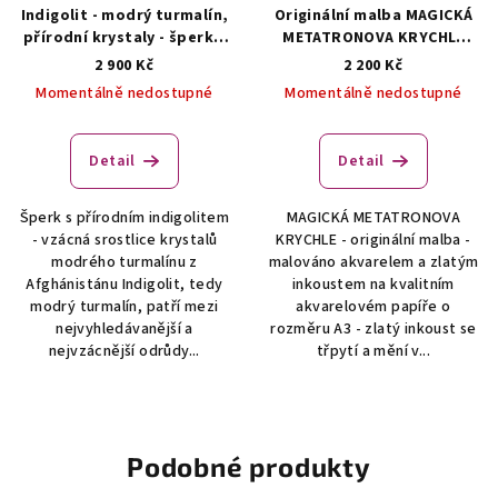
Indigolit - modrý turmalín,
Originální malba MAGICKÁ
přírodní krystaly - šperk s
METATRONOVA KRYCHLE
indigolitem
ŠPERKY S
(symbol posvátné
2 900 Kč
2 200 Kč
PŘÍRODNÍMI KRYSTALY
geometrie)
Originální
Momentálně nedostupné
Momentálně nedostupné
malba - symbol posvátné
geometrie
Detail
Detail
Šperk s přírodním indigolitem
MAGICKÁ METATRONOVA
- vzácná srostlice krystalů
KRYCHLE - originální malba -
modrého turmalínu z
malováno akvarelem a zlatým
Afghánistánu Indigolit, tedy
inkoustem na kvalitním
modrý turmalín, patří mezi
akvarelovém papíře o
nejvyhledávanější a
rozměru A3 - zlatý inkoust se
nejvzácnější odrůdy...
třpytí a mění v...
Podobné produkty