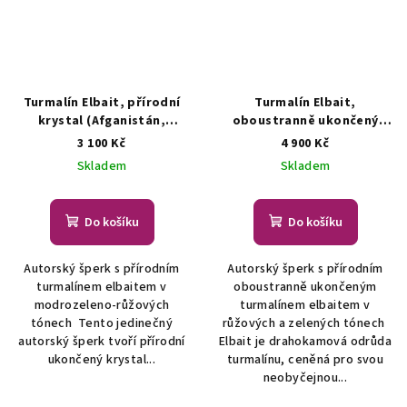
Turmalín Elbait, přírodní
Turmalín Elbait,
krystal (Afganistán,
oboustranně ukončený
Paprok) - šperk/náhrdelník
přírodní krystal
3 100 Kč
4 900 Kč
ŠPERKY S PŘÍRODNÍMI
(Afganistán, Paprok) -
Skladem
Skladem
KRYSTALY
šperk
ŠPERKY S
PŘÍRODNÍMI KRYSTALY
Do košíku
Do košíku
Autorský šperk s přírodním
Autorský šperk s přírodním
turmalínem elbaitem v
oboustranně ukončeným
modrozeleno-růžových
turmalínem elbaitem v
tónech Tento jedinečný
růžových a zelených tónech
autorský šperk tvoří přírodní
Elbait je drahokamová odrůda
ukončený krystal...
turmalínu, ceněná pro svou
neobyčejnou...