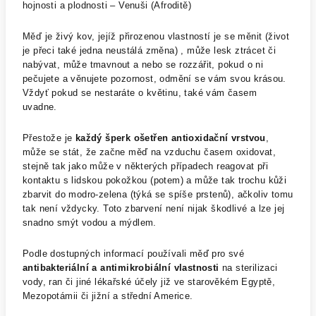
hojnosti a plodnosti – Venuši (Afroditě)
Měď je živý kov, jejíž přirozenou vlastností je se měnit (život
je přeci také jedna neustálá změna) , může lesk ztrácet či
nabývat, může tmavnout a nebo se rozzářit, pokud o ni
pečujete a věnujete pozornost, odmění se vám svou krásou.
Vždyť pokud se nestaráte o květinu, také vám časem
uvadne.
Přestože je
každý šperk ošetřen antioxidační vrstvou
,
může se stát, že začne měď na vzduchu časem oxidovat,
stejně tak jako může v některých případech reagovat při
kontaktu s lidskou pokožkou (potem) a může tak trochu kůži
zbarvit do modro-zelena (týká se spíše prstenů), ačkoliv tomu
tak není vždycky. Toto zbarvení není nijak škodlivé a lze jej
snadno smýt vodou a mýdlem.
Podle dostupných informací používali měď pro své
antibakteriální a antimikrobiální vlastnosti
na sterilizaci
vody, ran či jiné lékařské účely již ve starověkém Egyptě,
Mezopotámii či jižní a střední Americe.