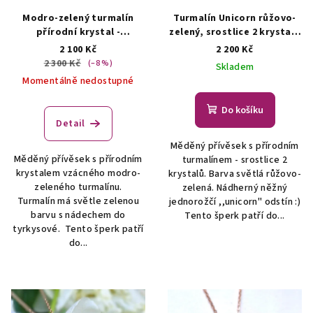
Modro-zelený turmalín
Turmalín Unicorn růžovo-
přírodní krystal -
zelený, srostlice 2 krystalů
náhrdelník
ŠPERKY S
- přívěsek/náhrdelník
2 100 Kč
2 200 Kč
PŘÍRODNÍMI KRYSTALY
ŠPERKY S PŘÍRODNÍMI
2 300 Kč
(–8 %)
Skladem
KRYSTALY
Momentálně nedostupné
Do košíku
Detail
Měděný přívěsek s přírodním
Měděný přívěsek s přírodním
turmalínem - srostlice 2
krystalem vzácného modro-
krystalů. Barva světlá růžovo-
zeleného turmalínu.
zelená. Nádherný něžný
Turmalín má světle zelenou
jednorožčí ,,unicorn" odstín :)
barvu s nádechem do
Tento šperk patří do...
tyrkysové. Tento šperk patří
do...