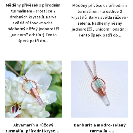
Měděný přívěsek s přírodním
Měděný přívěsek s přírodním
turmalínem - srostlice 7
turmalínem - srostlice 2
drobných krystalů. Barva
krystalů. Barva světlá růžovo-
světlá růžovo-modrá.
zelená. Nádherný něžný
Nádherný něžný jednorožčí
jednorožčí ,,unicorn" odstín :)
,,unicorn" odstín :) Tento
Tento šperk patří do...
šperk patří do...
Akvamarín a růžový
Danburit a modro-zelený
turmalín, přírodní krystaly
turmalín -