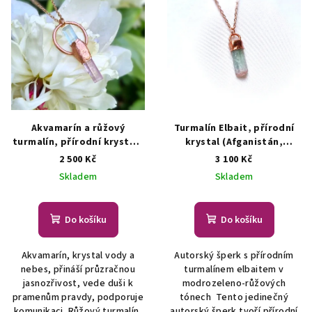
Akvamarín a růžový
Turmalín Elbait, přírodní
turmalín, přírodní krystaly
krystal (Afganistán,
- šperk/náhrdelník
ŠPERKY
Paprok) - šperk/náhrdelník
2 500 Kč
3 100 Kč
S PŘÍRODNÍMI KRYSTALY
ŠPERKY S PŘÍRODNÍMI
Skladem
Skladem
KRYSTALY
Do košíku
Do košíku
Akvamarín, krystal vody a
Autorský šperk s přírodním
nebes, přináší průzračnou
turmalínem elbaitem v
jasnozřivost, vede duši k
modrozeleno-růžových
pramenům pravdy, podporuje
tónech Tento jedinečný
komunikaci. Růžový turmalín,
autorský šperk tvoří přírodní