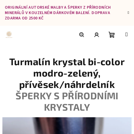
Přejít
ORIGINÁLNÍ AUTORSKÉ MALBY A ŠPERKY Z PŘÍRODNÍCH
na
MINERÁLŮ V KOUZELNÉM DÁRKOVÉM BALENÍ. DOPRAVA
obsah
ZDARMA OD 2500 KČ
Nákupní
Hledat
Přihlášení
Turmalín krystal bi-color
košík
modro-zelený,
přívěsek/náhrdelník
ŠPERKY S PŘÍRODNÍMI
KRYSTALY