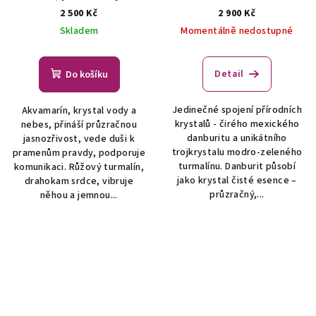
- šperk/náhrdelník
ŠPERKY
šperk/náhrdelník
ŠPERKY S
2 500 Kč
2 900 Kč
S PŘÍRODNÍMI KRYSTALY
PŘÍRODNÍMI KRYSTALY
Skladem
Momentálně nedostupné
Detail
Do košíku
Jedinečné spojení přírodních
Akvamarín, krystal vody a
krystalů - čirého mexického
nebes, přináší průzračnou
danburitu a unikátního
jasnozřivost, vede duši k
trojkrystalu modro-zeleného
pramenům pravdy, podporuje
turmalínu. Danburit působí
komunikaci. Růžový turmalín,
jako krystal čisté esence –
drahokam srdce, vibruje
průzračný,...
něhou a jemnou...