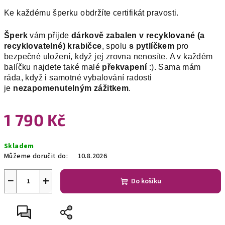
Ke každému šperku obdržíte certifikát pravosti.
Šperk
vám přijde
dárkově zabalen v recyklované (a
recyklovatelné) krabičce
, spolu
s pytlíčkem
pro
bezpečné uložení, když jej zrovna nenosíte. A v každém
balíčku najdete také malé
překvapení
:). Sama mám
ráda, když i samotné vybalování radosti
je
nezapomenutelným zážitkem
.
1 790 Kč
Měrná
Skladem
cena:
Můžeme doručit do:
10.8.2026
−
+
Do košíku