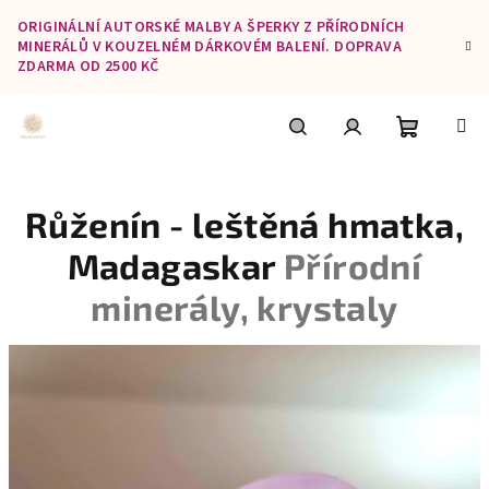
Přejít
ORIGINÁLNÍ AUTORSKÉ MALBY A ŠPERKY Z PŘÍRODNÍCH
na
MINERÁLŮ V KOUZELNÉM DÁRKOVÉM BALENÍ. DOPRAVA
obsah
ZDARMA OD 2500 KČ
Nákupní
Hledat
Přihlášení
Růženín - leštěná hmatka,
košík
Madagaskar
Přírodní
minerály, krystaly