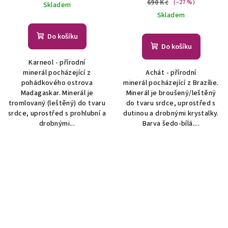
690 Kč
(–27 %)
Skladem
Skladem
Do košíku
Do košíku
Karneol - přírodní
minerál pocházející z
Achát - přírodní
pohádkového ostrova
minerál pocházející z Brazílie.
Madagaskar. Minerál je
Minerál je broušený/leštěný
tromlovaný (leštěný) do tvaru
do tvaru srdce, uprostřed s
srdce, uprostřed s prohlubní a
dutinou a drobnými krystalky.
drobnými...
Barva šedo-bílá....