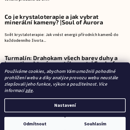
Co je krystaloterapie a jak vybrat
minerální kameny? |Soul of Aurora
Svět krystaloterapie: Jak vnést energii přírodních kamenů do
každodenního života...
Turmalín: Drahokam všech barev duhy a
investice, která neustále roste| Soul of
Aurora
Používáme cookies, abychom Vám umožnili pohodlné
prohlížení webu a díky analýze provozu webu neustále
Turmalín: Drahokam všech barev duhy a investice, která neustále
zlepšovali jeho funkce, výkon a použitelnost. Více
roste Pokud exi...
informací
zde
.
Nastavení
O mně
Copyright 2026
SOUL OF AURORA
. Všechna práva vyhrazena.
Odmítnout
Souhlasím