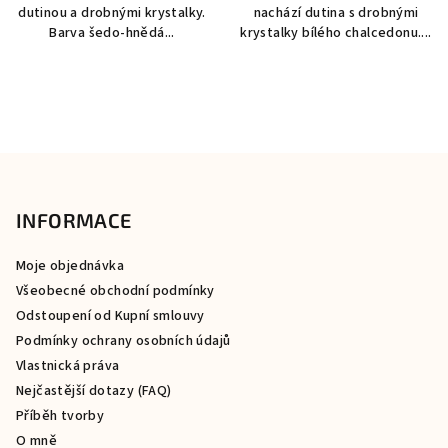
dutinou a drobnými krystalky.
nachází dutina s drobnými
Barva šedo-hnědá...
krystalky bílého chalcedonu....
Z
á
p
INFORMACE
a
Moje objednávka
t
Všeobecné obchodní podmínky
í
Odstoupení od Kupní smlouvy
Podmínky ochrany osobních údajů
Vlastnická práva
Nejčastější dotazy (FAQ)
Příběh tvorby
O mně