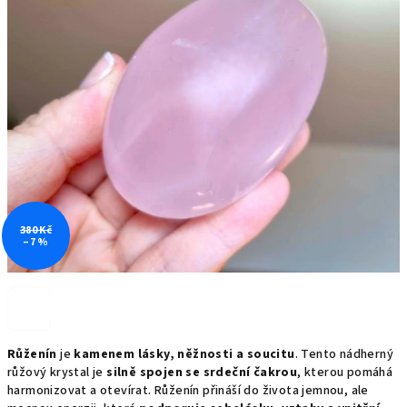
380 Kč
–7 %
Růženín
je
kamenem lásky, něžnosti a soucitu
. Tento nádherný
růžový krystal je
silně spojen se srdeční čakrou
, kterou pomáhá
harmonizovat a otevírat. Růženín přináší do života jemnou, ale