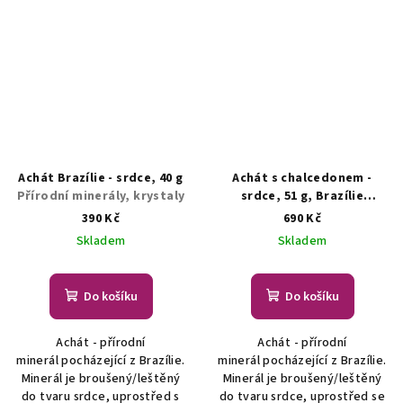
Achát Brazílie - srdce, 40 g
Achát s chalcedonem -
Přírodní minerály, krystaly
srdce, 51 g, Brazílie
Přírodní minerály, krystaly
390 Kč
690 Kč
Skladem
Skladem
Do košíku
Do košíku
Achát - přírodní
Achát - přírodní
minerál pocházející z Brazílie.
minerál pocházející z Brazílie.
Minerál je broušený/leštěný
Minerál je broušený/leštěný
do tvaru srdce, uprostřed s
do tvaru srdce, uprostřed se