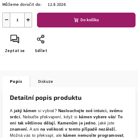
Můžeme doručit do:
12.8.2026
−
+
Do košíku
Zeptat se
Sdílet
Popis
Diskuze
Detailní popis produktu
A
jaký kámen
si vybrat?
Naslouchejte své intuici, svému
srdci.
Nebuďte překvapení, když si
kámen vybere vás
!
To
oni tak většinou dělají.
Kamenům je jedno
, jaké jste
znamení.
A ani
na velikosti v tomto případě nezáleží.
Možná vás to překvapí, ale
kámen nemusíte programovat
,