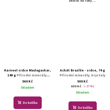
akorát do ruky. ...
Karneol srdce Madagaskar,
Achát Brazílie - srdce, 74 g
140 g
Přírodní minerály,
Přírodní minerály, krystaly
krystaly
560 Kč
500 Kč
690 Kč
(–27 %)
Skladem
Skladem
Do košíku
Do košíku