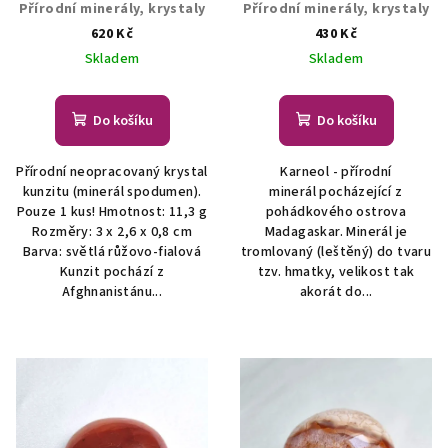
Přírodní minerály, krystaly
Přírodní minerály, krystaly
620 Kč
430 Kč
Skladem
Skladem
Do košíku
Do košíku
Přírodní neopracovaný krystal
Karneol - přírodní
kunzitu (minerál spodumen).
minerál pocházející z
Pouze 1 kus! Hmotnost: 11,3 g
pohádkového ostrova
Rozměry: 3 x 2,6 x 0,8 cm
Madagaskar. Minerál je
Barva: světlá růžovo-fialová
tromlovaný (leštěný) do tvaru
Kunzit pochází z
tzv. hmatky, velikost tak
Afghnanistánu...
akorát do...