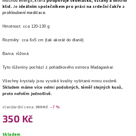
mocnou energii, která
podporuje sebelásku, vztahy a vnitřní
klid.
Je
ideálním společníkem pro práci na srdeční čakře
a
prohloubení meditace.
Hmotnost: cca 120-130 g
Rozměry: cca 6x5 cm (tak akorát do dlaně)
Barva: růžová
Tyto růženíny pochází z pohádkového ostrova Madagaskar.
Všechny krystaly jsou vysoké kvality vybírané mnou osobně.
Skladem máme více velmi podobných, téměř stejných kusů,
proto nefotím jednotlivě.
standardní cena:
380 Kč
–7 %
350 Kč
Měrná
Skladem
cena: