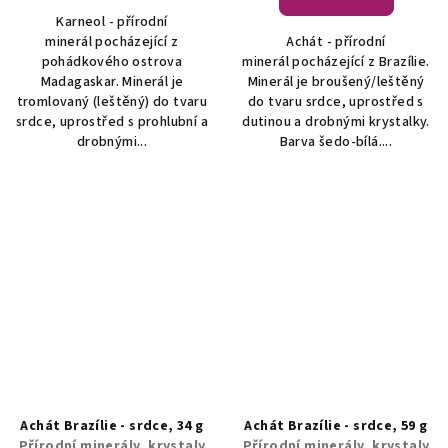
Karneol - přírodní
minerál pocházející z
Achát - přírodní
pohádkového ostrova
minerál pocházející z Brazílie.
Madagaskar. Minerál je
Minerál je broušený/leštěný
tromlovaný (leštěný) do tvaru
do tvaru srdce, uprostřed s
srdce, uprostřed s prohlubní a
dutinou a drobnými krystalky.
drobnými...
Barva šedo-bílá....
Achát Brazílie - srdce, 34 g
Achát Brazílie - srdce, 59 g
Přírodní minerály, krystaly
Přírodní minerály, krystaly