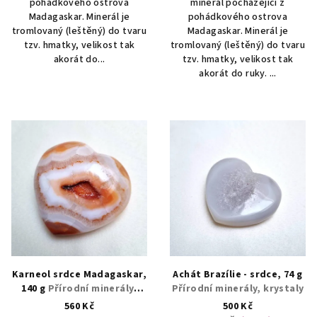
pohádkového ostrova
minerál pocházející z
Madagaskar. Minerál je
pohádkového ostrova
tromlovaný (leštěný) do tvaru
Madagaskar. Minerál je
tzv. hmatky, velikost tak
tromlovaný (leštěný) do tvaru
akorát do...
tzv. hmatky, velikost tak
akorát do ruky. ...
Karneol srdce Madagaskar,
Achát Brazílie - srdce, 74 g
140 g
Přírodní minerály,
Přírodní minerály, krystaly
krystaly
560 Kč
500 Kč