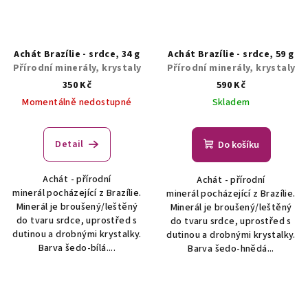
Achát Brazílie - srdce, 34 g
Achát Brazílie - srdce, 59 g
Přírodní minerály, krystaly
Přírodní minerály, krystaly
350 Kč
590 Kč
Momentálně nedostupné
Skladem
Detail
Do košíku
Achát - přírodní
Achát - přírodní
minerál pocházející z Brazílie.
minerál pocházející z Brazílie.
Minerál je broušený/leštěný
Minerál je broušený/leštěný
do tvaru srdce, uprostřed s
do tvaru srdce, uprostřed s
dutinou a drobnými krystalky.
dutinou a drobnými krystalky.
Barva šedo-bílá....
Barva šedo-hnědá...