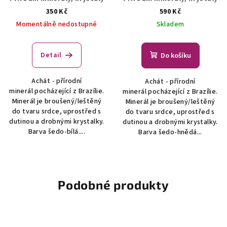
350 Kč
590 Kč
Momentálně nedostupné
Skladem
Detail
Do košíku
Achát - přírodní
Achát - přírodní
minerál pocházející z Brazílie.
minerál pocházející z Brazílie.
Minerál je broušený/leštěný
Minerál je broušený/leštěný
do tvaru srdce, uprostřed s
do tvaru srdce, uprostřed s
dutinou a drobnými krystalky.
dutinou a drobnými krystalky.
Barva šedo-bílá....
Barva šedo-hnědá...
Podobné produkty