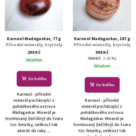
Karneol Madagaskar, 77 g
Karneol Madagaskar, 187 g
Přírodní minerály, krystaly
Přírodní minerály, krystaly
290 Kč
590 Kč
700 Kč
(–15 %)
Skladem
Skladem
Do košíku
Do košíku
Karneol - přírodní
minerál pocházející z
Karneol - přírodní
pohádkového ostrova
minerál pocházející z
Madagaskar. Minerál je
pohádkového ostrova
tromlovaný (leštěný) do tvaru
Madagaskar. Minerál je
tzv. hmatky, velikost tak
tromlovaný (leštěný) do tvaru
akorát do ruky. ...
tzv. hmatky, velikost tak