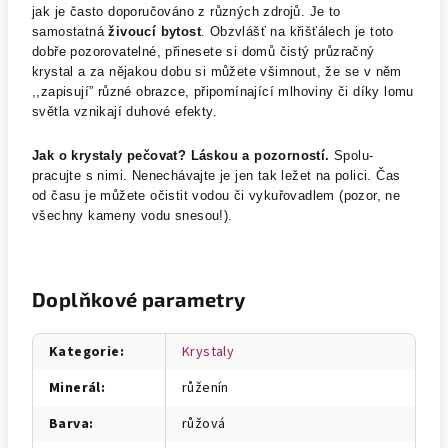
jak je často doporučováno z různých zdrojů. Je to
samostatná
živoucí bytost
. Obzvlášť na křišťálech je toto
dobře pozorovatelné, přinesete si domů čistý průzračný
krystal a za nějakou dobu si můžete všimnout, že se v něm
,,zapisují” různé obrazce, připomínající mlhoviny či díky lomu
světla vznikají duhové efekty.
Jak o krystaly pečovat? Láskou a pozorností.
Spolu-
pracujte s nimi. Nenechávajte je jen tak ležet na polici. Čas
od času je můžete očistit vodou či vykuřovadlem (pozor, ne
všechny kameny vodu snesou!).
Doplňkové parametry
Kategorie
:
Krystaly
Minerál
:
růženín
Barva
:
růžová