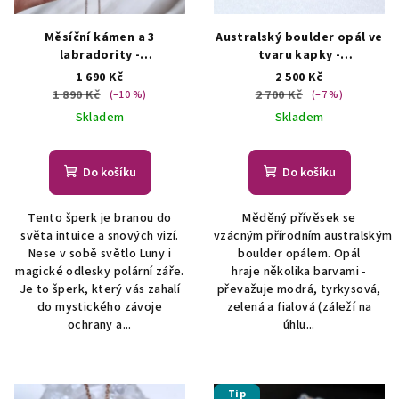
Měsíční kámen a 3
Australský boulder opál ve
labradority -
tvaru kapky -
přívěsek/náhrdelník
přívěsek/náhrdelník
1 690 Kč
2 500 Kč
AUTORSKÁ TVORBA ŠPERKŮ
ŠPERKY S PŘÍRODNÍMI
1 890 Kč
2 700 Kč
(–10 %)
(–7 %)
Z MINERÁLŮ
KRYSTALY
Skladem
Skladem
Do košíku
Do košíku
Tento šperk je branou do
Měděný přívěsek se
světa intuice a snových vizí.
vzácným přírodním australským
Nese v sobě světlo Luny i
boulder opálem. Opál
magické odlesky polární záře.
hraje několika barvami -
Je to šperk, který vás zahalí
převažuje modrá, tyrkysová,
do mystického závoje
zelená a fialová (záleží na
ochrany a...
úhlu...
Tip