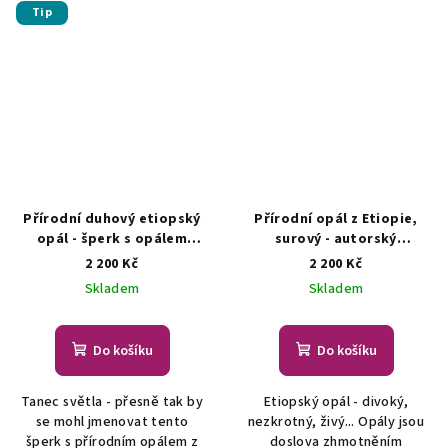
Tip
Přírodní duhový etiopský
Přírodní opál z Etiopie,
opál - šperk s opálem
surový - autorský
AUTORSKÁ TVORBA ŠPERKŮ
šperk/náhrdelník
ŠPERKY S
2 200 Kč
2 200 Kč
Z MINERÁLŮ
PŘÍRODNÍMI KRYSTALY
Skladem
Skladem
Do košíku
Do košíku
Tanec světla - přesně tak by
Etiopský opál - divoký,
se mohl jmenovat tento
nezkrotný, živý... Opály jsou
šperk s přírodním opálem z
doslova zhmotněním