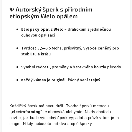
✨ Autorský šperk s přírodním
etiopským Welo opálem
Etiopský opál z Welo
– drahokam s jedinečnou
duhovou opalizací
Tvrdost 5,5–6,5 Mohs, průsvitný, vysoce ceněný pro
stabilitu a krásu
Symbol radosti, proměny a barevného kouzla přírody
Každý kámen je originál, žádný není stejný
Každičký šperk má svou duši! Tvorba šperků metodou
,,electroforming"
je obrovská alchymie. Nikdy dopředu
nevíte, jak bude výsledný šperk vypadat a právě v tom je ta
magie. Nikdy nebudete mít dva stejné šperky.