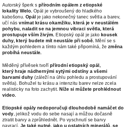
Autorský šperk s
přírodním opálem z etiopské
lokality Welo.
Opál je vybroušený do hladkého
kabošonu.
Opál
je jako nekonečný tanec světla a barev,
učí nás
vnímat krásu okamžiku, která je v neustálém
pohybu, naladit se na jemnou vibraci světla, která
prostupuje vším živým.
Etiopský opál je jako
kousek
duhy, který budete mít neustále při sobě.
Mění se s
každým pohledem a tímto nám také připomíná, že
změna
probíhá neustále.
Měděný přívěsek tvoří
přírodní etiopský opál,
který
hraje nádhernými sytými odstíny a všemi
barvami duhy
(záleží na úhlu pohledu a prostupování
světla). Bohužel tu krásu a intenzitu barev nelze zcela
realisticky na foto zachytit.
Níže si můžete prohlédnout
video.
Etiopské opály nedoporučuji dlouhodobě namáčet do
vody
, jelikož vodu do sebe nasají a můžou dočasně
ztratit barvy a zprůhlednět. Po vyschnutí se barvy
navrací.
Je také nutné, jako u ostatních minerálů, se