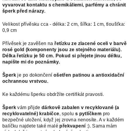
vyvarovat kontaktu s chemikáliemi, parfémy a chránit
šperk před nárazy.
Velikost přívěsku cca - délka: 2 cm, šířka: 1 cm, tloušťka:
0,9 cm
Přívěsek je zavěšen na
řetízku ze zlacené oceli v barvě
rosé gold (komponenty jsou ze stejného materiálu).
Délka řetízku je 50 cm. Pokud si přejete jinou délku,
napište mi do poznámky.
Šperk
je po dokončení
ošetřen patinou a antioxidační
ochrannou vrstvou.
Ke každému šperku obdržíte certifikát pravosti.
Šperk
vám přijde
dárkově zabalen v recyklované (a
recyklovatelné) krabičce
, spolu
s pytlíčkem
pro
bezpečné uložení, když jej zrovna nenosíte. A v každém
balíčku najdete také malé
překvapení
:). Sama mám