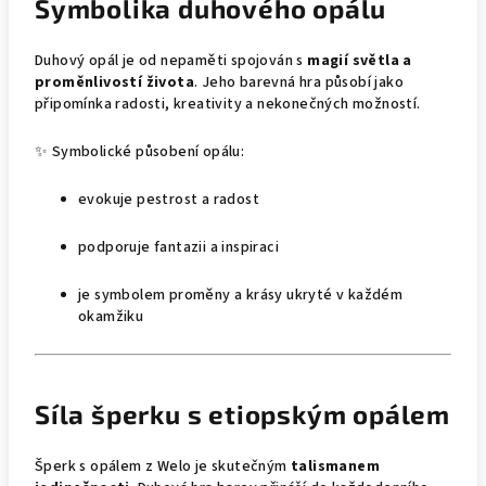
Symbolika duhového opálu
Duhový opál je od nepaměti spojován s
magií světla a
proměnlivostí života
. Jeho barevná hra působí jako
připomínka radosti, kreativity a nekonečných možností.
✨ Symbolické působení opálu:
evokuje pestrost a radost
podporuje fantazii a inspiraci
je symbolem proměny a krásy ukryté v každém
okamžiku
Síla šperku s etiopským opálem
Šperk s opálem z Welo je skutečným
talismanem