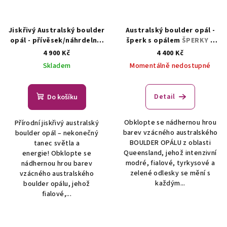
Jiskřivý Australský boulder
Australský boulder opál -
opál - přívěsek/náhrdelník
šperk s opálem
ŠPERKY S
ŠPERKY S PŘÍRODNÍMI
PŘÍRODNÍMI KRYSTALY
4 900 Kč
4 400 Kč
KRYSTALY
Skladem
Momentálně nedostupné
Detail
Do košíku
Obklopte se nádhernou hrou
Přírodní jiskřivý australský
barev vzácného australského
boulder opál – nekonečný
BOULDER OPÁLU z oblasti
tanec světla a
Queensland, jehož intenzivní
energie! Obklopte se
modré, fialové, tyrkysové a
nádhernou hrou barev
zelené odlesky se mění s
vzácného australského
každým...
boulder opálu, jehož
fialové,...