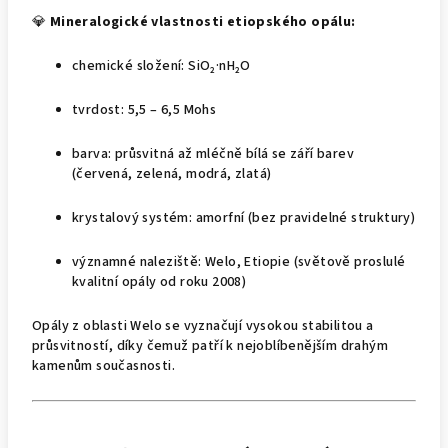
💎
Mineralogické vlastnosti etiopského opálu:
chemické složení: SiO₂·nH₂O
tvrdost: 5,5 – 6,5 Mohs
barva: průsvitná až mléčně bílá se září barev
(červená, zelená, modrá, zlatá)
krystalový systém: amorfní (bez pravidelné struktury)
významné naleziště: Welo, Etiopie (světově proslulé
kvalitní opály od roku 2008)
Opály z oblasti Welo se vyznačují vysokou stabilitou a
průsvitností, díky čemuž patří k nejoblíbenějším drahým
kamenům současnosti.