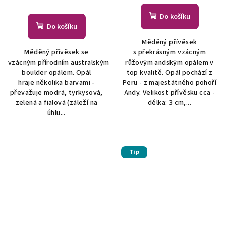
Do košíku
Do košíku
Měděný přívěsek
Měděný přívěsek se
s překrásným vzácným
vzácným přírodním australským
růžovým andským opálem v
boulder opálem. Opál
top kvalitě. Opál pochází z
hraje několika barvami -
Peru - z majestátného pohoří
převažuje modrá, tyrkysová,
Andy. Velikost přívěsku cca -
zelená a fialová (záleží na
délka: 3 cm,...
úhlu...
Tip