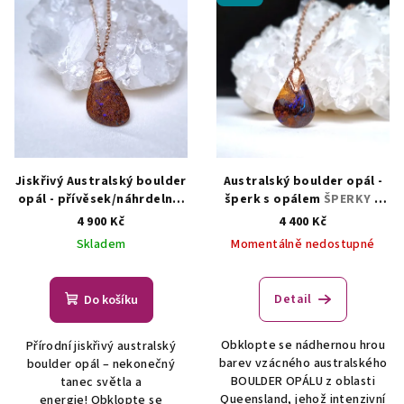
Jiskřivý Australský boulder
Australský boulder opál -
opál - přívěsek/náhrdelník
šperk s opálem
ŠPERKY S
ŠPERKY S PŘÍRODNÍMI
PŘÍRODNÍMI KRYSTALY
4 900 Kč
4 400 Kč
KRYSTALY
Skladem
Momentálně nedostupné
Detail
Do košíku
Obklopte se nádhernou hrou
Přírodní jiskřivý australský
barev vzácného australského
boulder opál – nekonečný
BOULDER OPÁLU z oblasti
tanec světla a
Queensland, jehož intenzivní
energie! Obklopte se