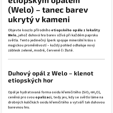
(Welo) – tanec barev
ukrytý v kameni
Objevte kouzlo přírodního
etiopského opálu z lokality
Welo
, jehož duhová hra barev ožívá při každém paprsku
světla. Tento jedinečný šperk spojuje minerální krásu s
magickou proměnlivostí – každý pohled odhaluje nový
záblesk zelené, modré, červené či žluté.
Duhový opál z Welo – klenot
etiopských hor
Opál je hydratovaná forma oxidu křemičitého (SiO₂·nH₂O),
ceněná pro svou
opalizaci
, tedy jev, kdy se světlo láme na
drobných kuličkách oxidu křemičitého a vytváří tak duhovou
barevnou hru.