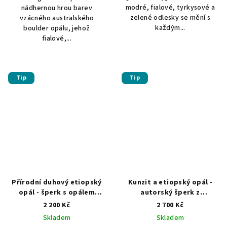
modré, fialové, tyrkysové a
nádhernou hrou barev
zelené odlesky se mění s
vzácného australského
každým...
boulder opálu, jehož
fialové,...
Tip
Tip
Přírodní duhový etiopský
Kunzit a etiopský opál -
opál - šperk s opálem
autorský šperk z
AUTORSKÁ TVORBA ŠPERKŮ
přírodních drahokamů
2 200 Kč
2 700 Kč
Z MINERÁLŮ
ŠPERKY S PŘÍRODNÍMI
Skladem
Skladem
KRYSTALY