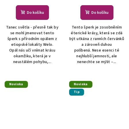
Do košíku
Do košíku
Tanec světla - přesně tak by
Tento šperk je zosobněním
se mohl jmenovat tento
éterické krásy, která se zdá
šperk s přírodním opálem z
být utkána z ranních červánků
etiopské lokality Welo.
a zároveň duhou
Opál nás učí vnímat krásu
políbená. Nese esenci té
okamžiku, která je v
nejhlubší jemnosti, ale
neustálém pohybu,...
nenechte se mýlit –...
Novinka
Novinka
Tip