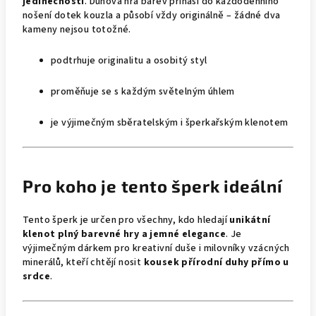
jedinečnosti
. Duhová hra barev přináší do každodenního
nošení dotek kouzla a působí vždy originálně – žádné dva
kameny nejsou totožné.
podtrhuje originalitu a osobitý styl
proměňuje se s každým světelným úhlem
je výjimečným sběratelským i šperkařským klenotem
Pro koho je tento šperk ideální
Tento šperk je určen pro všechny, kdo hledají
unikátní
klenot plný barevné hry a jemné elegance
. Je
výjimečným dárkem pro kreativní duše i milovníky vzácných
minerálů, kteří chtějí nosit
kousek přírodní duhy přímo u
srdce
.