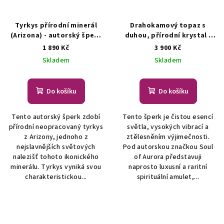
Tyrkys přírodní minerál
Drahokamový topaz s
(Arizona) - autorský šperk
duhou, přírodní krystal -
s tyrkysem
ŠPERKY S
autorský šperk
ŠPERKY S
1 890 Kč
3 900 Kč
PŘÍRODNÍMI KRYSTALY
PŘÍRODNÍMI KRYSTALY
Skladem
Skladem
Do košíku
Do košíku
Tento autorský šperk zdobí
Tento šperk je čistou esencí
přírodní neopracovaný tyrkys
světla, vysokých vibrací a
z Arizony, jednoho z
ztělesněním výjimečnosti.
nejslavnějších světových
Pod autorskou značkou Soul
nalezišť tohoto ikonického
of Aurora představuji
minerálu. Tyrkys vyniká svou
naprosto luxusní a raritní
charakteristickou...
spirituální amulet,...