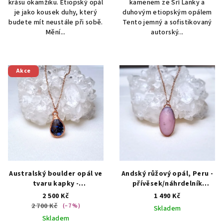
krásu okamžiku. Etiopský opál
kamenem ze Srí Lanky a
je jako kousek duhy, který
duhovým etiopským opálem
budete mít neustále při sobě.
Tento jemný a sofistikovaný
Mění...
autorský...
Akce
Australský boulder opál ve
Andský růžový opál, Peru -
tvaru kapky -
přívěsek/náhrdelník
přívěsek/náhrdelník
AUTORSKÁ TVORBA ŠPERKŮ
2 500 Kč
1 490 Kč
ŠPERKY S PŘÍRODNÍMI
Z MINERÁLŮ
2 700 Kč
(–7 %)
Skladem
KRYSTALY
Skladem