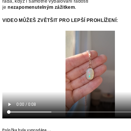
ráda, když i samotné vybalování radosti
je
nezapomenutelným zážitkem
.
VIDEO MŮŽEŠ ZVĚTŠIT PRO LEPŠÍ PROHLÍŽENÍ:
Položka byla vyprodána…