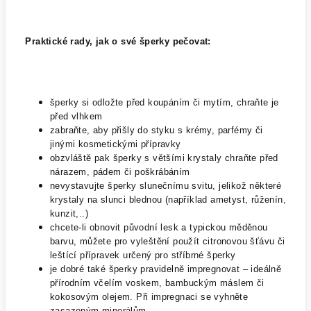
Praktické rady, jak o své šperky pečovat:
šperky si odložte před koupáním či mytím, chraňte je
před vlhkem
zabraňte, aby přišly do styku s krémy, parfémy či
jinými kosmetickými přípravky
obzvláště pak šperky s většími krystaly chraňte před
nárazem, pádem či poškrábáním
nevystavujte šperky slunečnímu svitu, jelikož některé
krystaly na slunci blednou (například ametyst, růženín,
kunzit,..)
chcete-li obnovit původní lesk a typickou měděnou
barvu, můžete pro vyleštění použít citronovou šťávu či
leštící přípravek určený pro stříbrné šperky
je dobré také šperky pravidelně impregnovat – ideálně
přírodním včelím voskem, bambuckým máslem či
kokosovým olejem. Při impregnaci se vyhněte
zasazeným minerálům.