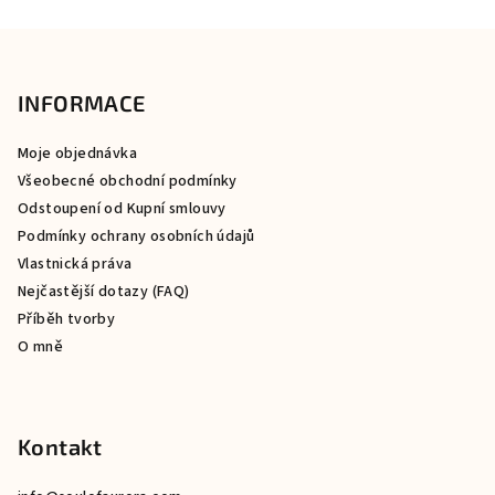
Z
á
p
INFORMACE
a
Moje objednávka
t
Všeobecné obchodní podmínky
í
Odstoupení od Kupní smlouvy
Podmínky ochrany osobních údajů
Vlastnická práva
Nejčastější dotazy (FAQ)
Příběh tvorby
O mně
Kontakt