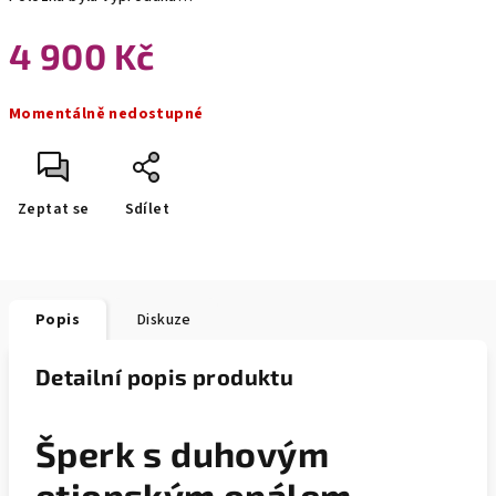
4 900 Kč
Měrná
Momentálně nedostupné
cena:
Zeptat se
Sdílet
Popis
Diskuze
Detailní popis produktu
Šperk s duhovým
etiopským opálem