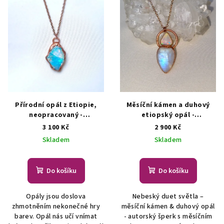
Přírodní opál z Etiopie,
Měsíční kámen a duhový
neopracovaný -
etiopský opál -
šperk/náhrdelník
ŠPERKY S
šperk/náhrdelník
3 100 Kč
2 900 Kč
PŘÍRODNÍMI KRYSTALY
AUTORSKÁ TVORBA ŠPERKŮ
Skladem
Skladem
Z MINERÁLŮ
Do košíku
Do košíku
Opály jsou doslova
Nebeský duet světla –
zhmotněním nekonečné hry
měsíční kámen & duhový opál
barev. Opál nás učí vnímat
- autorský šperk s měsíčním