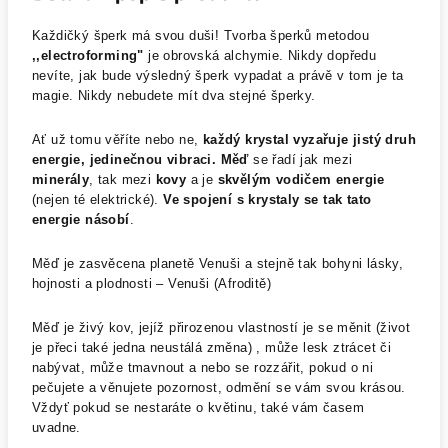
Každičký šperk má svou duši! Tvorba šperků metodou
,,electroforming"
je obrovská alchymie. Nikdy dopředu
nevíte, jak bude výsledný šperk vypadat a právě v tom je ta
magie. Nikdy nebudete mít dva stejné šperky.
Ať už tomu věříte nebo ne,
každý krystal vyzařuje jistý druh
energie, jedinečnou vibraci.
Měď
se řadí jak mezi
minerály
, tak mezi
kovy
a je
skvělým vodičem energie
(nejen té elektrické).
Ve spojení s krystaly se tak tato
energie násobí
.
Měď je zasvěcena planetě Venuši a stejně tak bohyni lásky,
hojnosti a plodnosti – Venuši (Afroditě)
Měď je živý kov, jejíž přirozenou vlastností je se měnit (život
je přeci také jedna neustálá změna) , může lesk ztrácet či
nabývat, může tmavnout a nebo se rozzářit, pokud o ni
pečujete a věnujete pozornost, odmění se vám svou krásou.
Vždyť pokud se nestaráte o květinu, také vám časem
uvadne.