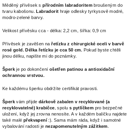
Měděný přívěsek s
přírodním labradoritem
broušeným do
tvaru kabošonu.
Labradorit
hraje odlesky tyrkysově modré,
modro-zelené barvy.
Velikost přívěsku cca - délka: 2,2 cm, šířka: 0,9 cm
Přívěsek je zavěšen na
řetízku z chirurgické oceli v barvě
rosé gold. Délka řetízku je cca 50 cm.
Pokud byste chtěli
jinou délku, napište mi do poznámky.
Šperk
je po dokončení
ošetřen patinou a antioxidační
ochrannou vrstvou.
Ke každému šperku obdržíte certifikát pravosti.
Šperk
vám přijde
dárkově zabalen v recyklované (a
recyklovatelné) krabičce
, spolu
s pytlíčkem
pro bezpečné
uložení, když jej zrovna nenosíte. A v každém balíčku najdete
také malé
překvapení
:). Sama mám ráda, když i samotné
vybalování radosti je
nezapomenutelným zážitkem
.