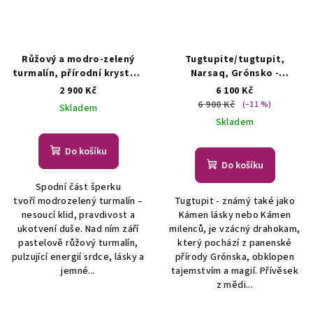
Růžový a modro-zelený
Tugtupite/tugtupit,
turmalín, přírodní krystaly
Narsaq, Grónsko -
- šperk
ŠPERKY S
náhrdelník
ŠPERKY S
2 900 Kč
6 100 Kč
PŘÍRODNÍMI KRYSTALY
PŘÍRODNÍMI KRYSTALY
6 900 Kč
(–11 %)
Skladem
Skladem
Do košíku
Do košíku
Spodní část šperku
tvoří modrozelený turmalín –
Tugtupit - známý také jako
nesoucí klid, pravdivost a
Kámen lásky nebo Kámen
ukotvení duše. Nad ním září
milenců, je vzácný drahokam,
pastelově růžový turmalín,
který pochází z panenské
pulzující energií srdce, lásky a
přírody Grónska, obklopen
jemné...
tajemstvím a magií. Přívěsek
z mědi...