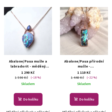
Abalone/Paua mušle a
Abalone/Paua přírodní
labradorit - měděný
mušle -
přívěsek/náhrdelník
přívěsek/náhrdelník
1 290 Kč
1 110 Kč
AUTORSKÁ TVORBA ŠPERKŮ
ŠPERKY S PŘÍRODNÍMI
1 590 Kč
1 440 Kč
(–18 %)
(–22 %)
Z MINERÁLŮ
KRYSTALY
Skladem
Skladem
Do košíku
Do košíku