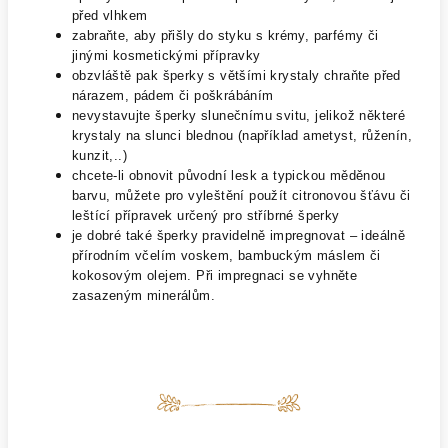
před vlhkem
zabraňte, aby přišly do styku s krémy, parfémy či
jinými kosmetickými přípravky
obzvláště pak šperky s většími krystaly chraňte před
nárazem, pádem či poškrábáním
nevystavujte šperky slunečnímu svitu, jelikož některé
krystaly na slunci blednou (například ametyst, růženín,
kunzit,..)
chcete-li obnovit původní lesk a typickou měděnou
barvu, můžete pro vyleštění použít citronovou šťávu či
leštící přípravek určený pro stříbrné šperky
je dobré také šperky pravidelně impregnovat – ideálně
přírodním včelím voskem, bambuckým máslem či
kokosovým olejem. Při impregnaci se vyhněte
zasazeným minerálům.