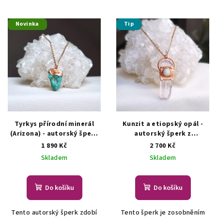
Novinka
Tip
Tyrkys přírodní minerál
Kunzit a etiopský opál -
(Arizona) - autorský šperk
autorský šperk z
s tyrkysem
ŠPERKY S
přírodních drahokamů
1 890 Kč
2 700 Kč
PŘÍRODNÍMI KRYSTALY
ŠPERKY S PŘÍRODNÍMI
Skladem
Skladem
KRYSTALY
Do košíku
Do košíku
Tento autorský šperk zdobí
Tento šperk je zosobněním