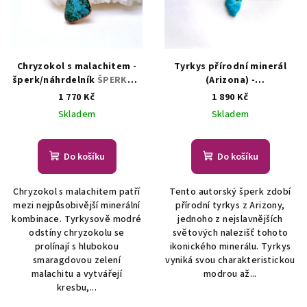
Chryzokol s malachitem -
Tyrkys přírodní minerál
šperk/náhrdelník
ŠPERKY S
(Arizona) -
PŘÍRODNÍMI KRYSTALY
šperk/náhrdelník s
1 770 Kč
1 890 Kč
tyrkysem
ŠPERKY S
Skladem
Skladem
PŘÍRODNÍMI KRYSTALY
Do košíku
Do košíku
Chryzokol s malachitem patří
Tento autorský šperk zdobí
mezi nejpůsobivější minerální
přírodní tyrkys z Arizony,
kombinace. Tyrkysově modré
jednoho z nejslavnějších
odstíny chryzokolu se
světových nalezišť tohoto
prolínají s hlubokou
ikonického minerálu. Tyrkys
smaragdovou zelení
vyniká svou charakteristickou
malachitu a vytvářejí
modrou až...
kresbu,...