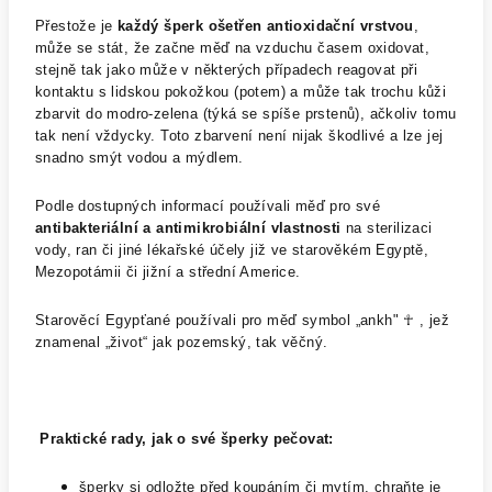
Přestože je
každý šperk ošetřen antioxidační vrstvou
,
může se stát, že začne měď na vzduchu časem oxidovat,
stejně tak jako může v některých případech reagovat při
kontaktu s lidskou pokožkou (potem) a může tak trochu kůži
zbarvit do modro-zelena (týká se spíše prstenů), ačkoliv tomu
tak není vždycky. Toto zbarvení není nijak škodlivé a lze jej
snadno smýt vodou a mýdlem.
Podle dostupných informací používali měď pro své
antibakteriální a antimikrobiální vlastnosti
na sterilizaci
vody, ran či jiné lékařské účely již ve starověkém Egyptě,
Mezopotámii či jižní a střední Americe.
Starověcí Egypťané používali pro měď symbol „ankh" ☥ , jež
znamenal „život“ jak pozemský, tak věčný.
Praktické rady, jak o své šperky pečovat:
šperky si odložte před koupáním či mytím, chraňte je