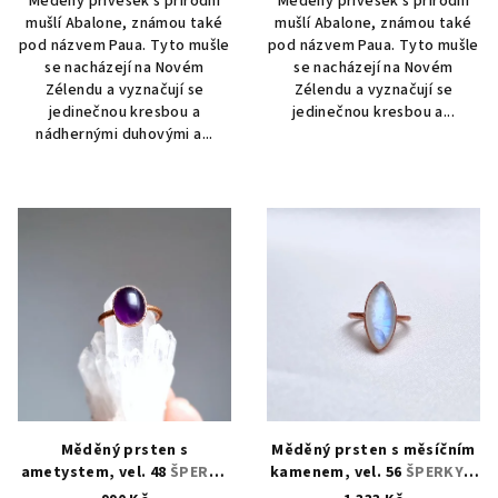
Měděný přívěsek s přírodní
Měděný přívěsek s přírodní
mušlí Abalone, známou také
mušlí Abalone, známou také
pod názvem Paua. Tyto mušle
pod názvem Paua. Tyto mušle
se nacházejí na Novém
se nacházejí na Novém
Zélendu a vyznačují se
Zélendu a vyznačují se
jedinečnou kresbou a
jedinečnou kresbou a...
nádhernými duhovými a...
Měděný prsten s
Měděný prsten s měsíčním
ametystem, vel. 48
ŠPERKY
kamenem, vel. 56
ŠPERKY S
S PŘÍRODNÍMI KRYSTALY
PŘÍRODNÍMI KRYSTALY