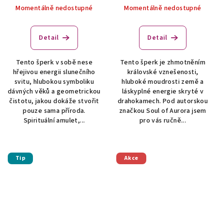
PŘÍRODNÍMI KRYSTALY
Momentálně nedostupné
Momentálně nedostupné
Detail
Detail
Tento šperk v sobě nese
Tento šperk je zhmotněním
hřejivou energii slunečního
královské vznešenosti,
svitu, hlubokou symboliku
hluboké moudrosti země a
dávných věků a geometrickou
láskyplné energie skryté v
čistotu, jakou dokáže stvořit
drahokamech. Pod autorskou
pouze sama příroda.
značkou Soul of Aurora jsem
Spirituální amulet,...
pro vás ručně...
Tip
Akce