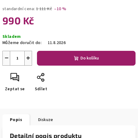
standardní cena:
1 111 Kč
–10 %
990 Kč
Měrná
Skladem
cena:
Můžeme doručit do:
11.8.2026
−
+
Do košíku
Zeptat se
Sdílet
Popis
Diskuze
Detailní popis produktu