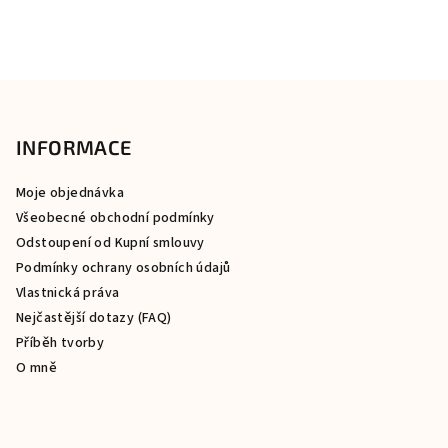
Z
á
p
INFORMACE
a
Moje objednávka
t
Všeobecné obchodní podmínky
í
Odstoupení od Kupní smlouvy
Podmínky ochrany osobních údajů
Vlastnická práva
Nejčastější dotazy (FAQ)
Příběh tvorby
O mně