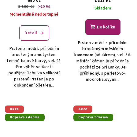
990 Kč
1 333 Kč
1 100 Kč
(–10 %)
Skladem
Momentálně nedostupné
Do košíku
Detail
Prsten z mědi s přírodním
Prsten z mědi s přírodním
broušeným měsíčním
broušeným ametystem
kamenem (adulárem), vel. 56.
temně fialové barvy, vel. 48.
Měsíční kámen je přírodní a
Pro výběr velikosti
pochází ze Srí Lanky. Je
použijte: Tabulka velikostí
průhledný, s perleťovo-
prstenů Prsten je po
modrofialovými...
dokončení ošetřen...
Akce
Akce
Doprava zdarma
Doprava zdarma