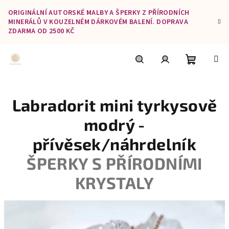
Přejít
ORIGINÁLNÍ AUTORSKÉ MALBY A ŠPERKY Z PŘÍRODNÍCH
na
MINERÁLŮ V KOUZELNÉM DÁRKOVÉM BALENÍ. DOPRAVA
obsah
ZDARMA OD 2500 KČ
Nákupní
Hledat
Přihlášení
Labradorit mini tyrkysově
košík
modrý -
přívěsek/náhrdelník
ŠPERKY S PŘÍRODNÍMI
KRYSTALY