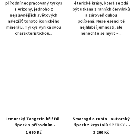
přírodní neopracovaný tyrkys
éterické krásy, která se zdá
z Arizony, jednoho z
být utkána z ranních červánků
nejslavnějších světových
a zároveň duhou
nalezišť tohoto ikonického
políbená. Nese esenci té
minerálu. Tyrkys vyniká svou
nejhlubší jemnosti, ale
charakteristickou...
nenechte se mýlit –...
Lemurský Tangerin křišťál -
Smaragd a rubín - autorský
šperk s přírodním
šperk z krystalů
ŠPERKY S
krystalem
ŠPERKY S
PŘÍRODNÍMI KRYSTALY
1 690 Kč
2 200 Kč