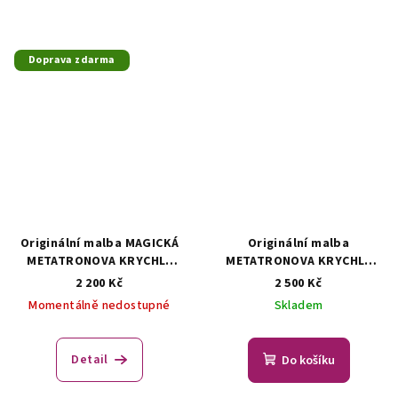
Doprava zdarma
Originální malba MAGICKÁ
Originální malba
METATRONOVA KRYCHLE
METATRONOVA KRYCHLE
(symbol posvátné
(symbol posvátné
2 200 Kč
2 500 Kč
geometrie)
Originální
geometrie)
Originální
Momentálně nedostupné
Skladem
malba - symbol posvátné
malba - symbol posvátné
geometrie
geometrie
Detail
Do košíku