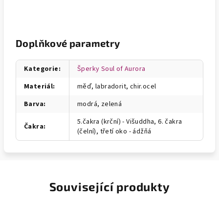
Doplňkové parametry
Kategorie
:
Šperky Soul of Aurora
Materiál
:
měď, labradorit, chir.ocel
Barva
:
modrá, zelená
5.čakra (krční) - Višuddha, 6. čakra
Čakra
:
(čelní), třetí oko - ádžňá
Související produkty