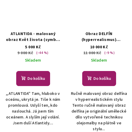
ATLANTIDA - malovaný
Obraz DELFÍN
obraz Květ života (symbol
(hyperrealismus)
posvátné geometrie)
Květ
Hyperrealistická
5 000 Kč
10 000 Kč
života - symbol posvátné
olejomalba
9 000 Kč
11 000 Kč
(–44 %)
(–9 %)
geometrie
Skladem
Skladem
Do košíku
Do košíku
,,ATLANTIDA" Tam, hluboko v
Ručně malovaný obraz delfína
oceánu, ukrytá je. Tiše k nám
v hyperrealistickém stylu
promlouvá. Uslyší ten, kdo
Tento ručně malovaný obraz
naslouchá. Já jsem tím
delfína je originální umělecké
oceánem. A slyším její volání.
dílo vytvořené technikou
Jsem duší Atlantidy....
olejomalby na plátně ve
stylu...