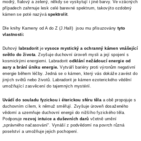
modrý, fialový a zelený, někdy se vyskytují i jiné barvy. Ve vzácných
případech zahrnuje lesk celé barevné spektrum, takovýto ozdobný
kámen se poté nazývá
spektrolit
.
Dle knihy Kameny od A do Z (J.Hall) jsou mu přisuzovány
tyto
vlastnosti:
Duhový
labradorit
je
vysoce mystický a ochranný kámen vnášející
světlo do života
. Zvyšuje duchovní úroveň mysli a její spojení s
kosmickými energiemi. Labradorit
odklání nežádoucí energie od
aury a brání úniku energie.
Vytváří bariéry proti výronům negativní
energie během léčby. Jedná se o kámen, který vás dokáže zavést do
jiných světů nebo životů. Labradorit je kámen ezoterického vědění
umožňující zasvěcení do tajemných mystérií.
Uvádí do souladu fyzickou i éterickou sféru těla
a obě propojuje s
duchovním cílem, k němuž směřují. Zvyšuje úroveň dosaženého
vědomí a uzemňuje duchovní energii do nižšího fyzického těla.
Podporuje
rozvoj intuice a duševních darů
včetně umění
„správného načasování“. Vynáší z podvědomí na povrch různá
poselství a umožňuje jejich pochopení.