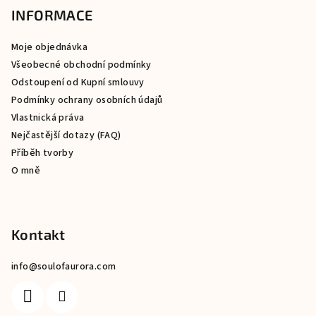
p
INFORMACE
a
Moje objednávka
t
Všeobecné obchodní podmínky
í
Odstoupení od Kupní smlouvy
Podmínky ochrany osobních údajů
Vlastnická práva
Nejčastější dotazy (FAQ)
Příběh tvorby
O mně
Kontakt
info
@
soulofaurora.com