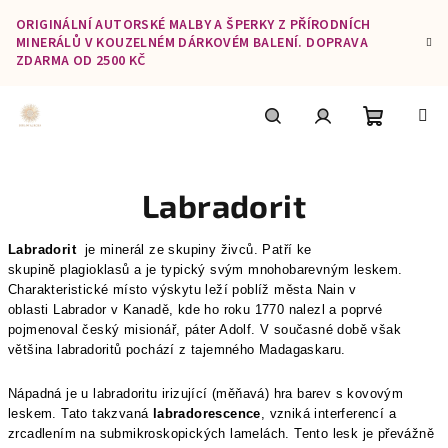
Přejít
ORIGINÁLNÍ AUTORSKÉ MALBY A ŠPERKY Z PŘÍRODNÍCH
na
MINERÁLŮ V KOUZELNÉM DÁRKOVÉM BALENÍ. DOPRAVA
obsah
ZDARMA OD 2500 KČ
Nákupní
Hledat
Přihlášení
Labradorit
košík
Labradorit
je
minerál
ze skupiny
živců
. Patří ke
skupině
plagioklasů
a je typický svým mnohobarevným leskem.
Charakteristické místo výskytu leží poblíž města
Nain
v
oblasti
Labrador
v
Kanadě
, kde ho roku
1770
nalezl a poprvé
pojmenoval český misionář, páter Adolf. V současné době však
většina labradoritů pochází z tajemného Madagaskaru.
Nápadná je u labradoritu irizující (měňavá) hra barev s kovovým
leskem. Tato takzvaná
labradorescence
, vzniká interferencí a
zrcadlením na submikroskopických lamelách. Tento lesk je převážně