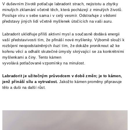
V duševním životě potlačuje labradorit strach, nejistotu a zbytky
minulých zklamání včetně těch, která pocházejí z minulých životů.
Posiluje víru v sebe sama i v celý vesmír. Odstraňuje z vědomí
představy jiných lidí včetně myšlenek útočících na vaši auru.
Labradorit uklidňuje příliš aktivní mysl a současně dodává energii
vaší představivosti tím, že přináší nové myšlenky. Výborně slouží k
rozbíjení neopodstatněných iluzí tím, že dokáže proniknout až ke
kořenu věcí a odhalit skutečné úmysly skrývající se za konkrétními
myšlenkami a činy. Tento kámen
vyvolává potlačované vzpomínky na minulost.
Labradorit je užitečným průvodcem v době změn; je to kámen,
jenž přináší sílu a vytrvalost.
Jakožto kámen proměny připravuje
tělo a duši na další růst.