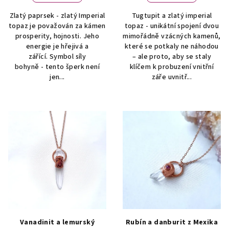
Zlatý paprsek - zlatý Imperial
Tugtupit a zlatý imperial
topaz je považován za kámen
topaz - unikátní spojení dvou
prosperity, hojnosti. Jeho
mimořádně vzácných kamenů,
energie je hřejivá a
které se potkaly ne náhodou
zářící. Symbol síly
– ale proto, aby se staly
bohyně - tento šperk není
klíčem k probuzení vnitřní
jen...
záře uvnitř...
Vanadinit a lemurský
Rubín a danburit z Mexika