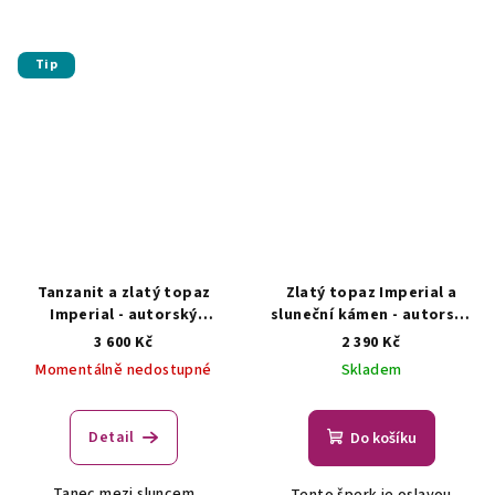
Tip
Tanzanit a zlatý topaz
Zlatý topaz Imperial a
Imperial - autorský
sluneční kámen - autorský
šperk/náhrdelník
ŠPERKY S
šperk, náhrdelník
ŠPERKY S
3 600 Kč
2 390 Kč
PŘÍRODNÍMI KRYSTALY
PŘÍRODNÍMI KRYSTALY
Momentálně nedostupné
Skladem
Detail
Do košíku
Tanec mezi sluncem
Tento šperk je oslavou