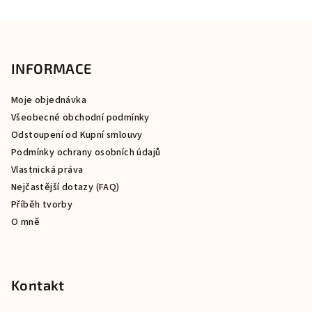
Z
á
p
INFORMACE
a
Moje objednávka
t
Všeobecné obchodní podmínky
í
Odstoupení od Kupní smlouvy
Podmínky ochrany osobních údajů
Vlastnická práva
Nejčastější dotazy (FAQ)
Příběh tvorby
O mně
Kontakt