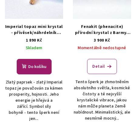
Imperial topaz mini krystal
Fenakit (phenacite)
- přívěsek/náhrdelník
přírodní krystal z Barmy -
ŠPERKY S PŘÍRODNÍMI
šperk s fenakitem
ŠPERKY
1 890 Kč
3 900 Kč
KRYSTALY
S PŘÍRODNÍMI KRYSTALY
Skladem
Momentálně nedostupné
Detail
Do košíku
Tento šperk je zhmotněním
Zlatý paprsek - zlatý Imperial
absolutního světla, kosmické
topaz je považován za kámen
čistoty a té nejvyšší
prosperity, hojnosti. Jeho
krystalické vibrace, jakou
energie je hřejivá a
nám může planeta Země
zářící. Symbol síly
nabídnout. Minimalistický, ale
bohyně - tento šperk není
nesmírně mocný...
jen...