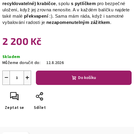
recyklovatelné) krabičce
, spolu
s pytlíčkem
pro bezpečné
uložení, když jej zrovna nenosíte. A v každém balíčku najdete
také malé
překvapení
:). Sama mám ráda, když i samotné
vybalování radosti je
nezapomenutelným zážitkem
.
2 200 Kč
Měrná
Skladem
cena:
Můžeme doručit do:
12.8.2026
−
+
Do košíku
Zeptat se
Sdílet