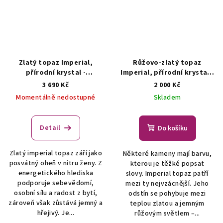
Zlatý topaz Imperial,
Růžovo-zlatý topaz
přírodní krystal -
Imperial, přírodní krystal -
šperk/náhrdelník
ŠPERKY S
šperk s topazem
ŠPERKY S
3 690 Kč
2 000 Kč
PŘÍRODNÍMI KRYSTALY
PŘÍRODNÍMI KRYSTALY
Momentálně nedostupné
Skladem
Detail
Do košíku
Zlatý imperial topaz září jako
Některé kameny mají barvu,
posvátný oheň v nitru ženy. Z
kterou je těžké popsat
energetického hlediska
slovy. Imperial topaz patří
podporuje sebevědomí,
mezi ty nejvzácnější. Jeho
osobní sílu a radost z bytí,
odstín se pohybuje mezi
zároveň však zůstává jemný a
teplou zlatou a jemným
hřejivý. Je...
růžovým světlem –...