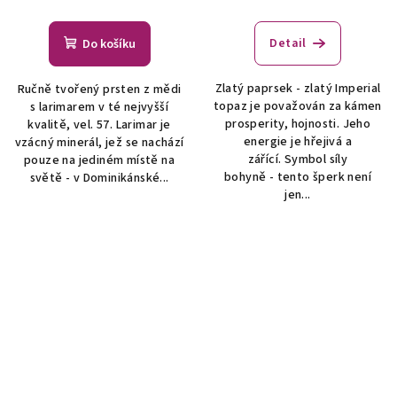
Detail
Do košíku
Zlatý paprsek - zlatý Imperial
Ručně tvořený prsten z mědi
topaz je považován za kámen
s larimarem v té nejvyšší
prosperity, hojnosti. Jeho
kvalitě, vel. 57. Larimar je
energie je hřejivá a
vzácný minerál, jež se nachází
zářící. Symbol síly
pouze na jediném místě na
bohyně - tento šperk není
světě - v Dominikánské...
jen...