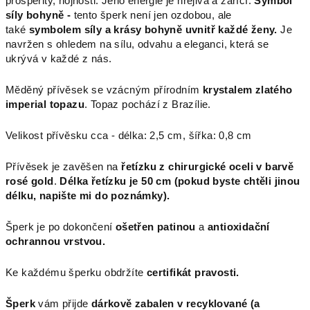
prosperity, hojnosti. Jeho energie je hřejivá a zářící.
Symbol
síly bohyně
-
tento šperk není jen ozdobou, ale
také
symbolem síly a krásy bohyně uvnitř každé ženy.
Je
navržen s ohledem na sílu, odvahu a eleganci, která se
ukrývá v každé z nás.
Měděný přívěsek se vzácným přírodním
krystalem zlatého
imperial topazu
. Topaz pochází z Brazílie.
Velikost přívěsku cca - délka: 2,5 cm, šířka: 0,8 cm
Přívěsek je zavěšen na
řetízku z chirurgické oceli v barvě
rosé gold
.
Délka řetízku je 50 cm (pokud byste chtěli jinou
délku, napište mi do poznámky).
Šperk je po dokončení
ošetřen patinou
a
antioxidační
ochrannou vrstvou.
Ke každému šperku obdržíte
certifikát pravosti.
Šperk
vám přijde
dárkově zabalen v recyklované (a