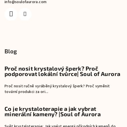
info
@
soulofaurora.com
Blog
Proč nosit krystalový šperk? Proč
podporovat lokální tvůrce| Soul of Aurora
Proč nosit ručně vyráběný krystalový šperk? Proč vyměnit
tovární produkci za ori...
Co je krystaloterapie a jak vybrat
minerální kameny? |Soul of Aurora
Svět krystaloterapie: Jak vnést energii přírodních kamenů do