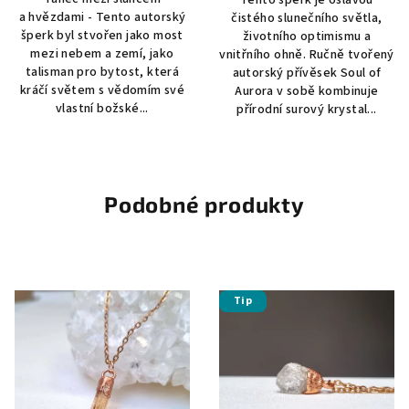
a hvězdami - Tento autorský
čistého slunečního světla,
šperk byl stvořen jako most
životního optimismu a
mezi nebem a zemí, jako
vnitřního ohně. Ručně tvořený
talisman pro bytost, která
autorský přívěsek Soul of
kráčí světem s vědomím své
Aurora v sobě kombinuje
vlastní božské...
přírodní surový krystal...
Podobné produkty
Tip