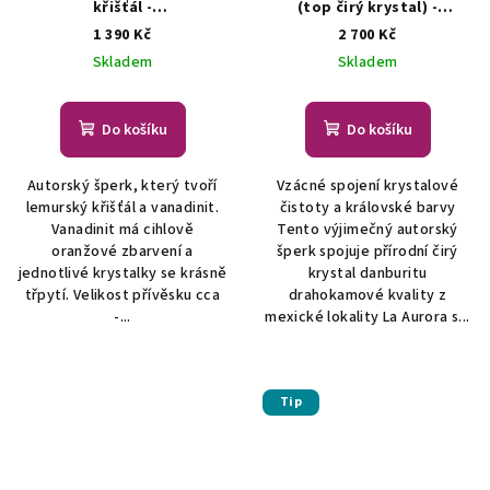
křišťál -
(top čirý krystal) -
přívěsek/náhrdelník
šperk/náhrdelník
ŠPERKY S
1 390 Kč
2 700 Kč
ŠPERKY S PŘÍRODNÍMI
PŘÍRODNÍMI KRYSTALY
Skladem
Skladem
KRYSTALY
Do košíku
Do košíku
Autorský šperk, který tvoří
Vzácné spojení krystalové
lemurský křišťál a vanadinit.
čistoty a královské barvy
Vanadinit má cihlově
Tento výjimečný autorský
oranžové zbarvení a
šperk spojuje přírodní čirý
jednotlivé krystalky se krásně
krystal danburitu
třpytí. Velikost přívěsku cca
drahokamové kvality z
-...
mexické lokality La Aurora s...
Tip