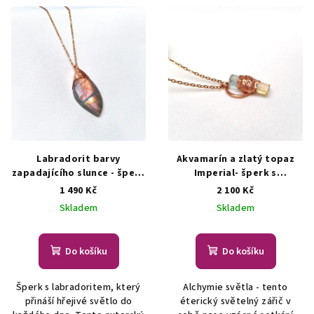
Labradorit barvy
Akvamarín a zlatý topaz
zapadajícího slunce - šperk
Imperial- šperk s
s labradoritem
ŠPERKY S
přírodními krystaly
ŠPERKY
1 490 Kč
2 100 Kč
PŘÍRODNÍMI KRYSTALY
S PŘÍRODNÍMI KRYSTALY
Skladem
Skladem
Do košíku
Do košíku
Šperk s labradoritem, který
Alchymie světla - tento
přináší hřejivé světlo do
éterický světelný zářič v