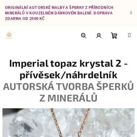
Přejít
ORIGINÁLNÍ AUTORSKÉ MALBY A ŠPERKY Z PŘÍRODNÍCH
na
MINERÁLŮ V KOUZELNÉM DÁRKOVÉM BALENÍ. DOPRAVA
obsah
ZDARMA OD 2500 KČ
Nákupní
Hledat
Přihlášení
Imperial topaz krystal 2 -
košík
přívěsek/náhrdelník
AUTORSKÁ TVORBA ŠPERKŮ
Z MINERÁLŮ