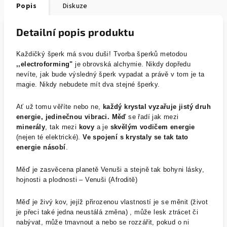
Popis
Diskuze
Detailní popis produktu
Každičký šperk má svou duši! Tvorba šperků metodou
,,electroforming"
je obrovská alchymie. Nikdy dopředu
nevíte, jak bude výsledný šperk vypadat a právě v tom je ta
magie. Nikdy nebudete mít dva stejné šperky.
Ať už tomu věříte nebo ne,
každý krystal vyzařuje jistý druh
energie, jedinečnou vibraci.
Měď
se řadí jak mezi
minerály
, tak mezi
kovy
a je
skvělým vodičem energie
(nejen té elektrické).
Ve spojení s krystaly se tak tato
energie násobí
.
Měď je zasvěcena planetě Venuši a stejně tak bohyni lásky,
hojnosti a plodnosti – Venuši (Afroditě)
Měď je živý kov, jejíž přirozenou vlastností je se měnit (život
je přeci také jedna neustálá změna) , může lesk ztrácet či
nabývat, může tmavnout a nebo se rozzářit, pokud o ni