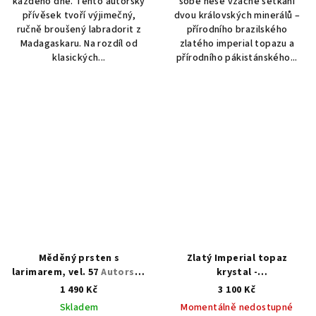
každého dne. Tento autorský
sobě nese vzácné setkání
přívěsek tvoří výjimečný,
dvou královských minerálů –
ručně broušený labradorit z
přírodního brazilského
Madagaskaru. Na rozdíl od
zlatého imperial topazu a
klasických...
přírodního pákistánského...
Měděný prsten s
Zlatý Imperial topaz
larimarem, vel. 57
Autorská
krystal -
tvorba šperků z minerálů
přívěsek/náhrdelník
1 490 Kč
3 100 Kč
AUTORSKÁ TVORBA ŠPERKŮ
Skladem
Momentálně nedostupné
Z MINERÁLŮ