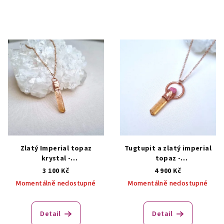
Zlatý Imperial topaz
Tugtupit a zlatý imperial
krystal -
topaz -
přívěsek/náhrdelník
přívěsek/náhrdelník
3 100 Kč
4 900 Kč
AUTORSKÁ TVORBA ŠPERKŮ
ŠPERKY S PŘÍRODNÍMI
Momentálně nedostupné
Momentálně nedostupné
Z MINERÁLŮ
KRYSTALY
Detail
Detail