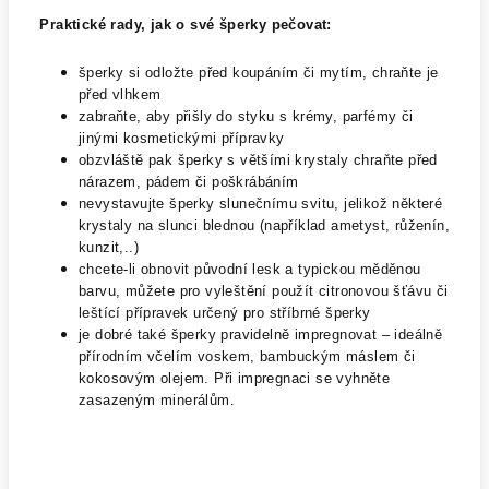
Praktické rady, jak o své šperky pečovat:
šperky si odložte před koupáním či mytím, chraňte je
před vlhkem
zabraňte, aby přišly do styku s krémy, parfémy či
jinými kosmetickými přípravky
obzvláště pak šperky s většími krystaly chraňte před
nárazem, pádem či poškrábáním
nevystavujte šperky slunečnímu svitu, jelikož některé
krystaly na slunci blednou (například ametyst, růženín,
kunzit,..)
chcete-li obnovit původní lesk a typickou měděnou
barvu, můžete pro vyleštění použít citronovou šťávu či
leštící přípravek určený pro stříbrné šperky
je dobré také šperky pravidelně impregnovat – ideálně
přírodním včelím voskem, bambuckým máslem či
kokosovým olejem. Při impregnaci se vyhněte
zasazeným minerálům.