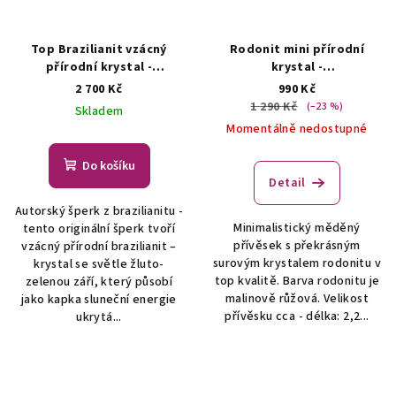
Top Brazilianit vzácný
Rodonit mini přírodní
přírodní krystal -
krystal -
šperk/náhrdelník
ŠPERKY S
přívěsek/náhrdelník
2 700 Kč
990 Kč
PŘÍRODNÍMI KRYSTALY
AUTORSKÁ TVORBA ŠPERKŮ
1 290 Kč
(–23 %)
Skladem
Z MINERÁLŮ
Momentálně nedostupné
Do košíku
Detail
Autorský šperk z brazilianitu -
Minimalistický měděný
tento originální šperk tvoří
přívěsek s překrásným
vzácný přírodní brazilianit –
surovým krystalem rodonitu v
krystal se světle žluto-
top kvalitě. Barva rodonitu je
zelenou září, který působí
malinově růžová. Velikost
jako kapka sluneční energie
přívěsku cca - délka: 2,2...
ukrytá...