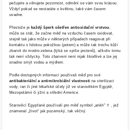
pečujete a věnujete pozornost, odmění se vám svou krásou.
Vždyť pokud se nestaráte o květinu, také vám časem
uvadne.
Přestože je
každý šperk ošetřen antioxidační vrstvou
,
může se stát, že začne měď na vzduchu časem oxidovat,
stejně tak jako může v některých případech reagovat při
kontaktu s lidskou pokožkou (potem) a může tak trochu kůži
zbarvit do modro-zelena (týká se spíše prstenů), ačkoliv tomu
tak není vždycky. Toto zbarvení není nijak škodlivé a lze jej
snadno smýt vodou a mýdlem.
Podle dostupných informací používali měď pro své
antibakteriální a antimikrobiální vlastnosti
na sterilizaci
vody, ran či jiné lékařské účely již ve starověkém Egyptě,
Mezopotámii či jižní a střední Americe.
Starověcí Egypťané používali pro měď symbol „ankh" ☥ , jež
znamenal „život“ jak pozemský, tak věčný.