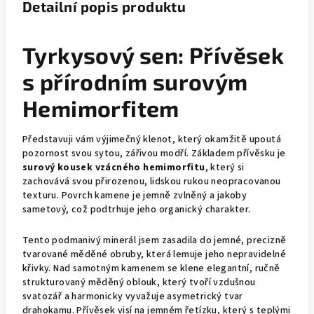
Detailní popis produktu
Tyrkysový sen: Přívěsek
s přírodním surovým
Hemimorfitem
Představuji vám výjimečný klenot, který okamžitě upoutá
pozornost svou sytou, zářivou modří. Základem přívěsku je
surový kousek vzácného hemimorfitu
, který si
zachovává svou přirozenou, lidskou rukou neopracovanou
texturu. Povrch kamene je jemně zvlněný a jakoby
sametový, což podtrhuje jeho organický charakter.
Tento podmanivý minerál jsem zasadila do jemné, precizně
tvarované měděné obruby, která lemuje jeho nepravidelné
křivky. Nad samotným kamenem se klene elegantní, ručně
strukturovaný měděný oblouk, který tvoří vzdušnou
svatozář a harmonicky vyvažuje asymetrický tvar
drahokamu. Přívěsek visí na jemném řetízku, který s teplými