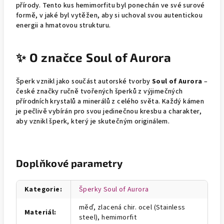
přírody. Tento kus hemimorfitu byl ponechán ve své surové
formě, v jaké byl vytěžen, aby si uchoval svou autentickou
energii a hmatovou strukturu.
✨ O značce Soul of Aurora
Šperk vznikl jako součást autorské tvorby
Soul of Aurora
–
české značky ručně tvořených šperků z výjimečných
přírodních krystalů a minerálů z celého světa. Každý kámen
je pečlivě vybírán pro svou jedinečnou kresbu a charakter,
aby vznikl šperk, který je skutečným originálem.
Doplňkové parametry
Kategorie
:
Šperky Soul of Aurora
měď, zlacená chir. ocel (Stainless
Materiál
:
steel), hemimorfit