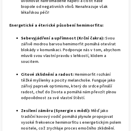
uvolňovat nahromaděné napětí a čistit naše
biopole od negativních vlivů. Nenahrazuje však
lékařskou péči!
Energetické a éterické působení hemimorfitu:
Sebevyjádření a upřímnost (Krční čakra):
Svou
zářivě modrou barvou hemimorfit pomáhá otevírat
blokády v komunikaci. Podporuje nás v tom, abychom
mluvili svou vlastní pravdu s lehkostí, klidem a
soucitem.
Citové zklidnění a radost:
Hemimorfit rozhání
těžké myšlenky a pocity melancholie. Funguje jako
zářivý paprsek optimismu, který do srdce přináší
radost, chuť do života a pomáhá nám převzít plnou
odpovědnost za své vlastní štěstí.
Zesílení záměru (Synergie s mědí):
Měď jako
tradiční kovový vodič pomáhá plynule propojovat
vysoké frekvence hemimorfitu s energetickým polem
nositele, což zrychluje proces emočního zklidnění.