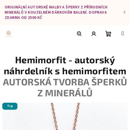
Přejít
ORIGINÁLNÍ AUTORSKÉ MALBY A ŠPERKY Z PŘÍRODNÍCH
na
MINERÁLŮ V KOUZELNÉM DÁRKOVÉM BALENÍ. DOPRAVA
obsah
ZDARMA OD 2500 KČ
Nákupní
Hledat
Přihlášení
Hemimorfit - autorský
košík
náhrdelník s hemimorfitem
AUTORSKÁ TVORBA ŠPERKŮ
Z MINERÁLŮ
Tip