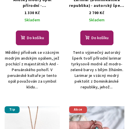
Andský modrý opál
Larimar (Dominikánská
přírodní -
republika) - autorský šperk
přívěsek/náhrdelník
s larimarem
AUTORSKÁ
1 330 Kč
2 700 Kč
ŠPERKY S PŘÍRODNÍMI
TVORBA ŠPERKŮ Z
Skladem
Skladem
KRYSTALY
MINERÁLŮ
Do košíku
Do košíku
Měděný přívěsek se vzácným
Tento výjimečný autorský
modrým andským opálem, jež
šperk tvoří přírodní larimar
pochází z majestátních And -
tyrkysově modré až modro-
Peruánského pohoří. V
zelené barvy s bílým žíháním.
peruánské kultuře je tento
Larimar je vzácný modrý
opál považován za symbol
pektolit z Dominikánské
klidu...
republiky, jehož...
Tip
Akce