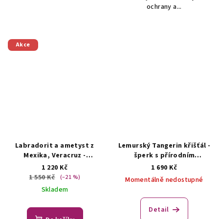
ochrany a...
Akce
Labradorit a ametyst z
Lemurský Tangerin křišťál -
Mexika, Veracruz -
šperk s přírodním
přívěsek/náhrdelník
krystalem
ŠPERKY S
1 220 Kč
1 690 Kč
ŠPERKY S PŘÍRODNÍMI
PŘÍRODNÍMI KRYSTALY
1 550 Kč
(–21 %)
Momentálně nedostupné
KRYSTALY
Skladem
Detail