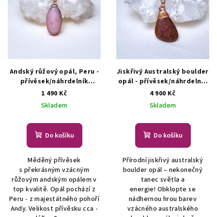
Andský růžový opál, Peru -
Jiskřivý Australský boulder
přívěsek/náhrdelník
opál - přívěsek/náhrdelník
AUTORSKÁ TVORBA ŠPERKŮ
ŠPERKY S PŘÍRODNÍMI
1 490 Kč
4 900 Kč
Z MINERÁLŮ
KRYSTALY
Skladem
Skladem
Do košíku
Do košíku
Měděný přívěsek
Přírodní jiskřivý australský
s překrásným vzácným
boulder opál – nekonečný
růžovým andským opálem v
tanec světla a
top kvalitě. Opál pochází z
energie! Obklopte se
Peru - z majestátného pohoří
nádhernou hrou barev
Andy. Velikost přívěsku cca -
vzácného australského