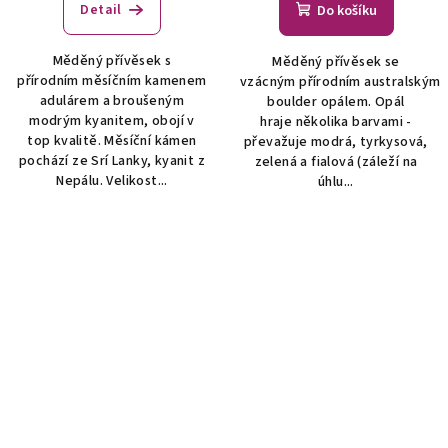
Detail
Do košíku
Měděný přívěsek s
Měděný přívěsek se
přírodním měsíčním kamenem
vzácným přírodním australským
adulárem a broušeným
boulder opálem. Opál
modrým kyanitem, obojí v
hraje několika barvami -
top kvalitě. Měsíční kámen
převažuje modrá, tyrkysová,
pochází ze Srí Lanky, kyanit z
zelená a fialová (záleží na
Nepálu. Velikost...
úhlu...