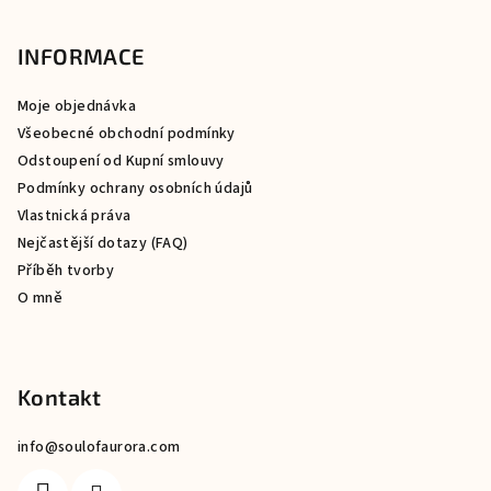
á
p
INFORMACE
a
Moje objednávka
t
Všeobecné obchodní podmínky
í
Odstoupení od Kupní smlouvy
Podmínky ochrany osobních údajů
Vlastnická práva
Nejčastější dotazy (FAQ)
Příběh tvorby
O mně
Kontakt
info
@
soulofaurora.com