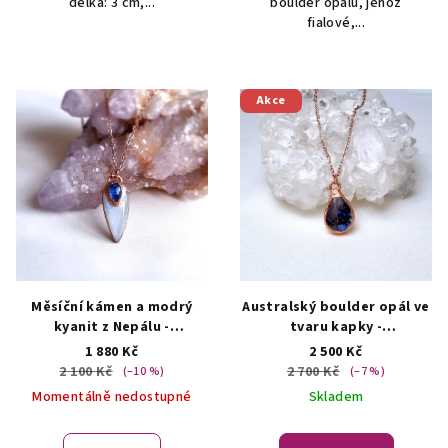
délka: 3 cm,...
boulder opálu, jehož
fialové,...
Akce
Měsíční kámen a modrý
Australský boulder opál ve
kyanit z Nepálu -
tvaru kapky -
přívěsek/náhrdelník
přívěsek/náhrdelník
1 880 Kč
2 500 Kč
AUTORSKÁ TVORBA ŠPERKŮ
ŠPERKY S PŘÍRODNÍMI
2 100 Kč
2 700 Kč
(–10 %)
(–7 %)
Z MINERÁLŮ
KRYSTALY
Momentálně nedostupné
Skladem