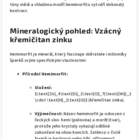
tóny mědi a chladnou modří hemimorfitu vytváří dokonalý
kontrast.
Mineralogický pohled: Vzácný
křemičitan zinku
Hemimorfit je minerál, který fascinuje sběratele i milovníky
šperků svými specifickými vlastnostmi:
Přírodní Hemimorfit:
Složení:
$\text{Zn}_4\text{Si}_2\text{O}_7(\text{OH})_2
\cdot \text{H}_2\text{O}$
(křemičitan zinku).
Výjimečnost:
Název hemimorfit je odvozen z
řeckých slov
hemi
(polovina) a
morfé
(tvar),
protože jeho krystaly vykazují odlišné
zakončení na obou koncích. Zatímco v čisté
formě je bezbarvý nebo bílý, přítomnost