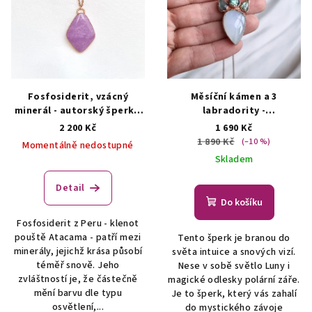
Fosfosiderit, vzácný
Měsíční kámen a 3
minerál - autorský šperk s
labradority -
fosfosideritem
AUTORSKÁ
přívěsek/náhrdelník
2 200 Kč
1 690 Kč
TVORBA ŠPERKŮ Z
AUTORSKÁ TVORBA ŠPERKŮ
1 890 Kč
(–10 %)
Momentálně nedostupné
MINERÁLŮ
Z MINERÁLŮ
Skladem
Detail
Do košíku
Fosfosiderit z Peru - klenot
pouště Atacama - patří mezi
Tento šperk je branou do
minerály, jejichž krása působí
světa intuice a snových vizí.
téměř snově. Jeho
Nese v sobě světlo Luny i
zvláštností je, že částečně
magické odlesky polární záře.
mění barvu dle typu
Je to šperk, který vás zahalí
osvětlení,...
do mystického závoje