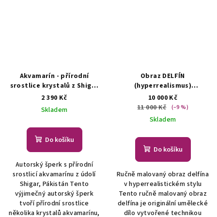
Akvamarín - přírodní
Obraz DELFÍN
srostlice krystalů z Shigar
(hyperrealismus)
Valley - šperk/náhrdelník
Hyperrealistická
2 390 Kč
10 000 Kč
ŠPERKY S PŘÍRODNÍMI
olejomalba
11 000 Kč
(–9 %)
Skladem
KRYSTALY
Skladem
Do košíku
Do košíku
Autorský šperk s přírodní
srostlicí akvamarínu z údolí
Ručně malovaný obraz delfína
Shigar, Pákistán Tento
v hyperrealistickém stylu
výjimečný autorský šperk
Tento ručně malovaný obraz
tvoří přírodní srostlice
delfína je originální umělecké
několika krystalů akvamarínu,
dílo vytvořené technikou