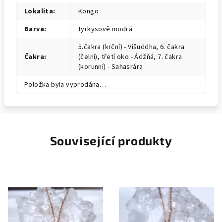
Lokalita
:
Kongo
Barva
:
tyrkysově modrá
5.čakra (krční) - Višuddha, 6. čakra
Čakra
:
(čelní), třetí oko - Ádžňá, 7. čakra
(korunní) - Sahasrára
Položka byla vyprodána…
Související produkty