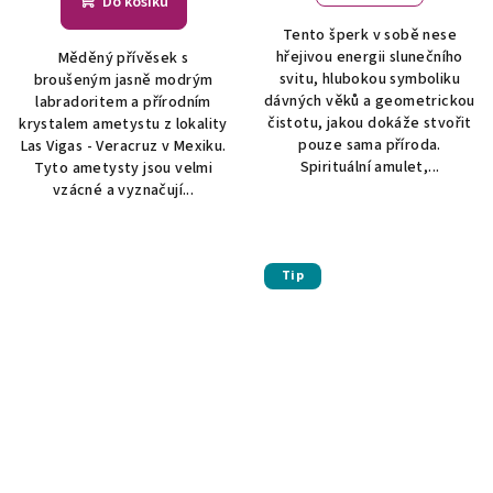
Do košíku
Tento šperk v sobě nese
hřejivou energii slunečního
Měděný přívěsek s
svitu, hlubokou symboliku
broušeným jasně modrým
dávných věků a geometrickou
labradoritem a přírodním
čistotu, jakou dokáže stvořit
krystalem ametystu z lokality
pouze sama příroda.
Las Vigas - Veracruz v Mexiku.
Spirituální amulet,...
Tyto ametysty jsou velmi
vzácné a vyznačují...
Tip