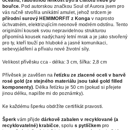
oceánu, radostnou lehkost bytí a čistotu nebe po
bouřce.
Pod autorskou značkou Soul of Aurora jsem pro
vás ručně stvořila unikátní amulet, jehož srdcem je
přírodní surový HEMIMORFIT z Konga
v naprosto
úchvatném, elektrizujícím neonově modrém odstínu. Tento
originální kousek svou nepravidelnou strukturou
připomíná kousek nadýchaný letní mrak a je jako stvořený
pro ty, kteří touží po hluboké a jasné komunikaci,
sebevyjádření a přívalu nové životní síly.
Velikost přívěsku cca - délka: 3 cm, šířka: 2,8 cm
Přívěsek je zavěšen na
řetízku ze zlacené oceli v barvě
rosé gold (ze stejného materiálu jsou také gold filled
komponenty)
. Délka řetízku je 50 cm (pokud si přejete
jinou délku, napište mi do poznámky).
Ke každému šperku obdržíte certifikát pravosti.
Šperk
vám přijde
dárkově zabalen v recyklované (a
recyklovatelné) krabičce
, spolu
s pytlíčkem
pro