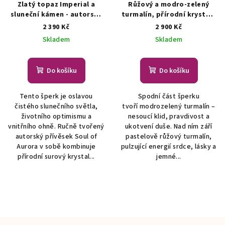
Zlatý topaz Imperial a
Růžový a modro-zelený
sluneční kámen - autorský
turmalín, přírodní krystaly
šperk, náhrdelník
ŠPERKY S
- šperk
ŠPERKY S
2 390 Kč
2 900 Kč
PŘÍRODNÍMI KRYSTALY
PŘÍRODNÍMI KRYSTALY
Skladem
Skladem
Do košíku
Do košíku
Tento šperk je oslavou
Spodní část šperku
čistého slunečního světla,
tvoří modrozelený turmalín –
životního optimismu a
nesoucí klid, pravdivost a
vnitřního ohně. Ručně tvořený
ukotvení duše. Nad ním září
autorský přívěsek Soul of
pastelově růžový turmalín,
Aurora v sobě kombinuje
pulzující energií srdce, lásky a
přírodní surový krystal...
jemné...
Z