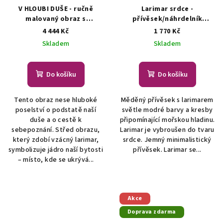
V HLOUBI DUŠE - ručně
Larimar srdce -
malovaný obraz s
přívěsek/náhrdelník
larimarem a krystaly
AUTORSKÁ TVORBA ŠPERKŮ
4 444 Kč
1 770 Kč
Swarovski
Malované
Z MINERÁLŮ
Skladem
Skladem
obrazy s minerály
Do košíku
Do košíku
Tento obraz nese hluboké
Měděný přívěsek s larimarem
poselství o podstatě naší
světle modré barvy a kresby
duše a o cestě k
připomínající mořskou hladinu.
sebepoznání. Střed obrazu,
Larimar je vybroušen do tvaru
který zdobí vzácný larimar,
srdce. Jemný minimalistický
symbolizuje jádro naší bytosti
přívěsek. Larimar se...
– místo, kde se ukrývá...
Akce
Doprava zdarma