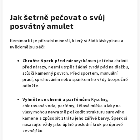
Jak šetrně pečovat o svůj
posvátný amulet
Hemimorfit je přírodní minerál, který si žádá láskyplnou a
uvědomělou péči:
Chraňte šperk před nárazy:
kámen je třeba chránit
před nárazy, nesmí utrpět žádný tvrdý pád na dlažbu,
stůl či kamenný povrch. Před sportem, manuální
prací, sprchováním nebo spánkem ho vždy bezpečně
odložte.
Vyhněte se chemii a parfémům:
Kyseliny,
chlorovaná voda, parfémy, tělová mléka a laky na
vlasy mohou nevratně poškodit strukturu surového
kamene a způsobit ztrátu jeho zářivé barvy. Šperk si
nasazujte vždy jako úplně poslední krok po úpravě
zevnějšku.