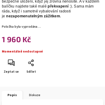
bezpečné uložení, když jej zrovna nenosíte. A v každém
balíčku najdete také malé
překvapení
:). Sama mám
ráda, když i samotné vybalování radosti
je
nezapomenutelným zážitkem
.
Položka byla vyprodána…
1 960 Kč
Měrná
Momentálně nedostupné
cena:
Zeptat se
Sdílet
Popis
Diskuze