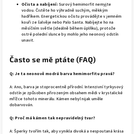
Očista a nabíjení:
Surový hemimorfit nemyjte
vodou. Čistěte ho výhradně suchým, měkkým
hadříkem. Energetickou očistu provádějte v jemném
kouři ze šalvěje nebo Palo Santa. Nabíjejte ho na
měsíčním světle (ideálně během úplňku), protože
ostré polední slunce by mohlo jeho neonový odstín
unavit.
Často se mě ptáte (FAQ)
Q: Je ta neonově modrá barva hemimorfitu pravá?
A: Ano, barva je stoprocentně přírodní. Intenzivní tyrkysový
odstín je způsoben přirozeným obsahem mědi v krystalické
mřížce tohoto minerálu. Kámen nebyl nijak uměle
dobarvován.
Q: Proč má kámen tak nepravidelný tvar?
A: Šperky tvořím tak, aby vynikla divoká a nespoutaná krása