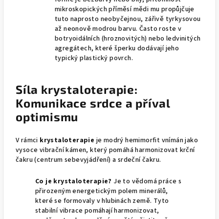
mikroskopických příměsí mědi mu propůjčuje
tuto naprosto neobyčejnou, zářivě tyrkysovou
až neonově modrou barvu. Často roste v
botryoidálních (hroznovitých) nebo ledvinitých
agregátech, které šperku dodávají jeho
typický plastický povrch.
Síla krystaloterapie:
Komunikace srdce a příval
optimismu
V rámci
krystaloterapie
je modrý hemimorfit vnímán jako
vysoce vibrační kámen, který pomáhá harmonizovat krční
čakru (centrum sebevyjádření) a srdeční čakru.
Co je krystaloterapie?
Je to vědomá práce s
přirozeným energetickým polem minerálů,
které se formovaly v hlubinách země. Tyto
stabilní vibrace pomáhají harmonizovat,