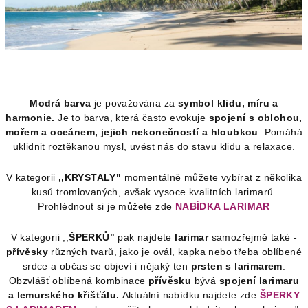
Modrá barva
je považována za
symbol klidu, míru a
harmonie.
Je to barva, která často evokuje
spojení s oblohou,
mořem a oceánem, jejich nekonečností a hloubkou
. Pomáhá
uklidnit roztěkanou mysl, uvést nás do stavu klidu a relaxace.
V kategorii
,,KRYSTALY"
momentálně můžete vybírat z několika
kusů tromlovaných, avšak vysoce kvalitních larimarů.
Prohlédnout si je můžete zde
NABÍDKA LARIMAR
V kategorii ,,
ŠPERKŮ"
pak najdete
larimar
samozřejmě také -
přívěsky
různých tvarů, jako je ovál, kapka nebo třeba oblíbené
srdce a občas se objeví i nějaký ten
prsten s larimarem
.
Obzvlášť oblíbená kombinace
přívěsku
bývá
spojení larimaru
a lemurského křišťálu.
Aktuální nabídku najdete zde
ŠPERKY