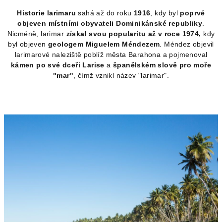
Historie larimaru
sahá až do roku
1916
, kdy byl
poprvé
objeven místními obyvateli Dominikánské republiky
.
Nicméně, larimar
získal svou popularitu až v roce 1974,
kdy
byl objeven
geologem Miguelem Méndezem
. Méndez objevil
larimarové naleziště poblíž města Barahona a pojmenoval
kámen po své dceři Larise
a
španělském slově pro moře
"mar"
, čímž vznikl název "larimar".