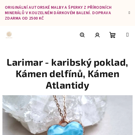
Přejít
ORIGINÁLNÍ AUTORSKÉ MALBY A ŠPERKY Z PŘÍRODNÍCH
na
MINERÁLŮ V KOUZELNÉM DÁRKOVÉM BALENÍ. DOPRAVA
obsah
ZDARMA OD 2500 KČ
Nákupní
Hledat
Přihlášení
Larimar - karibský poklad,
košík
Kámen delfínů, Kámen
Atlantidy