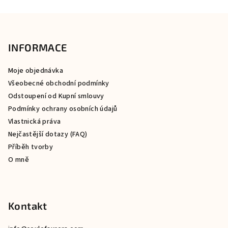
Z
á
p
INFORMACE
a
Moje objednávka
t
Všeobecné obchodní podmínky
í
Odstoupení od Kupní smlouvy
Podmínky ochrany osobních údajů
Vlastnická práva
Nejčastější dotazy (FAQ)
Příběh tvorby
O mně
Kontakt