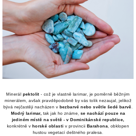
Minerál
pektolit
- což je vlastně larimar, je poměrně běžným
minerálem, avšak pravděpodobně by vás tolik nezaujal, jelikož
bývá nejčastěji nacházen v
bezbarvé nebo světle šedé barvě
.
Modrý larimar,
tak jak ho známe,
se nachází pouze na
jediném místě na světě - v Dominikánské republice,
konkrétně v
horské oblasti
v provincii
Barahona
, obklopen
hustou vegetací deštného pralesa.