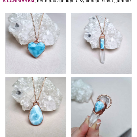
S LARIMAREM
, nebo použijte lupu a vyhledejte slovo ,,larimar".