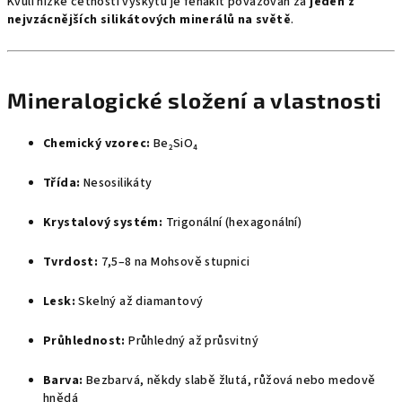
Kvůli nízké četnosti výskytu je fenakit považován za
jeden z
nejvzácnějších silikátových minerálů na světě
.
Mineralogické složení a vlastnosti
Chemický vzorec:
Be₂SiO₄
Třída:
Nesosilikáty
Krystalový systém:
Trigonální (hexagonální)
Tvrdost:
7,5–8 na Mohsově stupnici
Lesk:
Skelný až diamantový
Průhlednost:
Průhledný až průsvitný
Barva:
Bezbarvá, někdy slabě žlutá, růžová nebo medově
hnědá