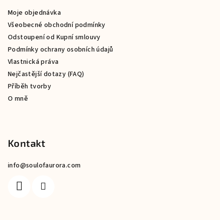
a
Moje objednávka
t
Všeobecné obchodní podmínky
í
Odstoupení od Kupní smlouvy
Podmínky ochrany osobních údajů
Vlastnická práva
Nejčastější dotazy (FAQ)
Příběh tvorby
O mně
Kontakt
info
@
soulofaurora.com