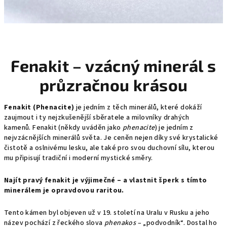
Fenakit – vzácný minerál s
průzračnou krásou
Fenakit (Phenacite)
je jedním z těch minerálů, které dokáží
zaujmout i ty nejzkušenější sběratele a milovníky drahých
kamenů. Fenakit (někdy uváděn jako
phenacite
) je jedním z
nejvzácnějších minerálů světa. Je ceněn nejen díky své krystalické
čistotě a oslnivému lesku, ale také pro svou duchovní sílu, kterou
mu připisují tradiční i moderní mystické směry.
Najít pravý fenakit je výjimečné – a vlastnit šperk s tímto
minerálem je opravdovou raritou.
Tento kámen byl objeven už v 19. století na Uralu v Rusku a jeho
název pochází z řeckého slova
phenakos
– „podvodník“. Dostal ho