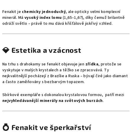
Fenakit je
chemicky jednoduchý
, ale opticky velmi komplexní
minerál. Má
vysoký index lomu
(1,65–1,67), díky čemuž brilantně
odráží světlo – právě to mu dává křišťálově jiskřivý vzhled.
💎 Estetika a vzácnost
Na trhu s drahokamy se fenakit objevuje jen
zřídka
, protože se
vyskytuje v malých krystalech a těžko se zpracovává. Ty
nejkvalitnější pocházejí z Brazílie a Ruska – bývají čiré jako diamant
a často zaměňovány s bezbarvým topazem.
Sbírkové exempláře s dokonalou krystalovou formou, patří mezi
nejvyhledávanější minerály na světových burzách
.
💍 Fenakit ve šperkařství