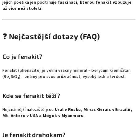
jejich poetika jen podtrhuje
fascinaci, kterou fenakit vzbuzuje
už více než století
.
❓ Nejčastější dotazy (FAQ)
Co je fenakit?
Fenakit (phenacite) je velmi vzácný minerál – berylium křemičitan
(Be₂SiO₄) – známý pro svou průzračnost, vysoký lesk a tvrdost.
Kde se fenakit těží?
Nejznámější naleziště jsou
Ural v Rusku, Minas Gerais v Brazílii,
Mt. Antero v USA a Mogok v Myanmaru
.
Je fenakit drahokam?