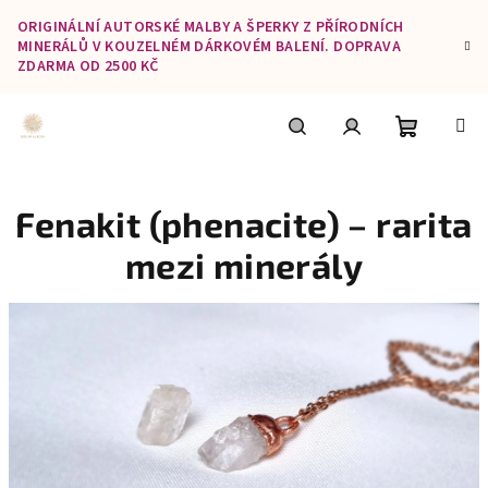
Přejít
ORIGINÁLNÍ AUTORSKÉ MALBY A ŠPERKY Z PŘÍRODNÍCH
na
MINERÁLŮ V KOUZELNÉM DÁRKOVÉM BALENÍ. DOPRAVA
obsah
ZDARMA OD 2500 KČ
Nákupní
Hledat
Přihlášení
Fenakit (phenacite) – rarita
košík
mezi minerály