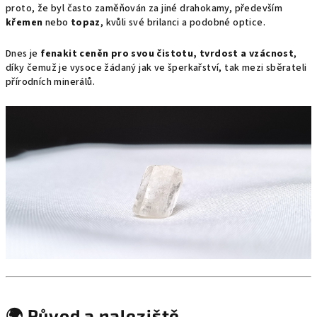
proto, že byl často zaměňován za jiné drahokamy, především
křemen
nebo
topaz
, kvůli své brilanci a podobné optice.
Dnes je
fenakit ceněn pro svou čistotu, tvrdost a vzácnost
,
díky čemuž je vysoce žádaný jak ve šperkařství, tak mezi sběrateli
přírodních minerálů.
🌍 Původ a naleziště