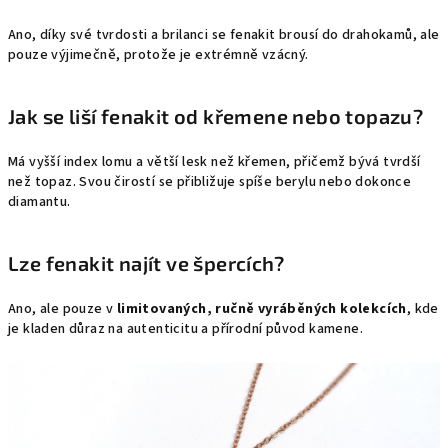
Ano, díky své tvrdosti a brilanci se fenakit brousí do drahokamů, ale
pouze výjimečně, protože je extrémně vzácný.
Jak se liší fenakit od křemene nebo topazu?
Má vyšší index lomu a větší lesk než křemen, přičemž bývá tvrdší
než topaz. Svou čirostí se přibližuje spíše berylu nebo dokonce
diamantu.
Lze fenakit najít ve špercích?
Ano, ale pouze v
limitovaných, ručně vyráběných kolekcích
, kde
je kladen důraz na autenticitu a přírodní původ kamene.