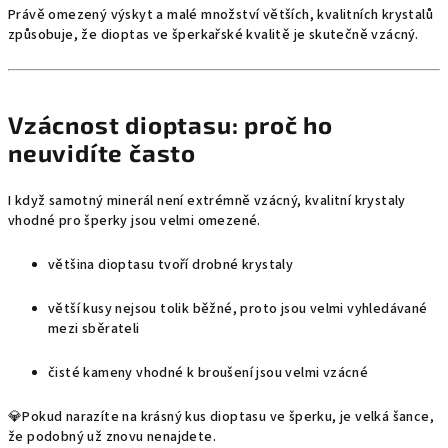
Právě omezený výskyt a malé množství větších, kvalitních krystalů
způsobuje, že dioptas ve šperkařské kvalitě je skutečně vzácný.
Vzácnost dioptasu: proč ho
neuvidíte často
I když samotný minerál není extrémně vzácný, kvalitní krystaly
vhodné pro šperky jsou velmi omezené.
většina dioptasu tvoří drobné krystaly
větší kusy nejsou tolik běžné, proto jsou velmi vyhledávané
mezi sběrateli
čisté kameny vhodné k broušení jsou velmi vzácné
💎Pokud narazíte na krásný kus dioptasu ve šperku, je velká šance,
že podobný už znovu nenajdete.