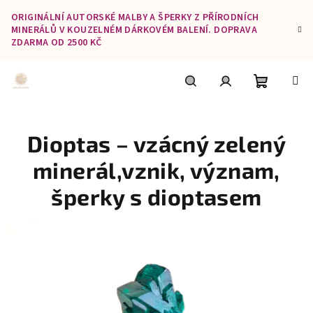
Přejít
ORIGINÁLNÍ AUTORSKÉ MALBY A ŠPERKY Z PŘÍRODNÍCH
na
MINERÁLŮ V KOUZELNÉM DÁRKOVÉM BALENÍ. DOPRAVA
obsah
ZDARMA OD 2500 KČ
Nákupní
Hledat
Přihlášení
Dioptas – vzácný zelený
košík
minerál,vznik, význam,
šperky s dioptasem