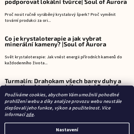
podporovat lokální tvůrce| Soul of Aurora
Proč nosit ručně vyráběný krystalový šperk? Proč vyměnit
tovární produkci za ori...
Co je krystaloterapie a jak vybrat
minerální kameny? |Soul of Aurora
Svět krystaloterapie: Jak vnést energii přírodních kamenů do
každodenního života...
Turmalín: Drahokam všech barev duhy a
investice, která neustále roste| Soul of
Aurora
Používáme cookies, abychom Vám umožnili pohodlné
prohlížení webu a díky analýze provozu webu neustále
Turmalín: Drahokam všech barev duhy a investice, která neustále
zlepšovali jeho funkce, výkon a použitelnost. Více
roste Pokud exi...
informací
zde
.
Nastavení
O mně