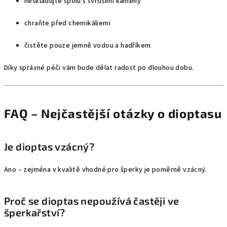
neskladujte spolu s tvrdšími kameny
chraňte před chemikáliemi
čistěte pouze jemně vodou a hadříkem
Díky správné péči vám bude dělat radost po dlouhou dobu.
FAQ – Nejčastější otázky o dioptasu
Je dioptas vzácný?
Ano – zejména v kvalitě vhodné pro šperky je poměrně vzácný.
Proč se dioptas nepoužívá častěji ve
šperkařství?