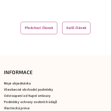
Předchozí článek
Další článek
Z
á
p
INFORMACE
a
Moje objednávka
t
Všeobecné obchodní podmínky
í
Odstoupení od Kupní smlouvy
Podmínky ochrany osobních údajů
Vlastnická práva