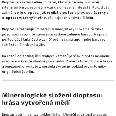
Dioptas je vzácný zelený minerál, který je ceněný pro svou
intenzivní barvu, jedinečný vznik a omezená naleziště. Pokud vás
zajímá,
co je dioptas
,
jak vzniká dioptas
a proč jsou
šperky s
dioptasem
tak výjimečné, vše najdete v tomto článku.
Dioptas je fascinující minerální kámen, který si okamžitě získá
pozornost svou intenzivní smaragdově zelenou barvou. Na první
pohled bývá laiky často zaměňován za smaragd – jeho barva je
totiž stejně hluboká a živá.
Na rozdíl od známějších drahých kamenů je však dioptas mnohem
vzácnější v kvalitě vhodné pro šperky. Právě tato kombinace krásy
a omezeného výskytu z něj dělá skutečný poklad pro milovníky
originálních šperků.
Mineralogické složení dioptasu:
krása vytvořená mědí
Dioptas patří mezi tzv. cyklosilikáty (křemičitany s prstencovou