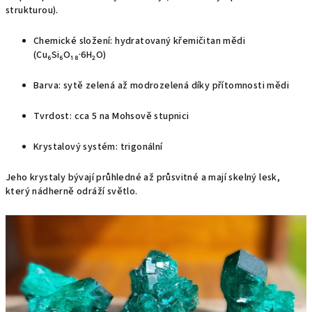
strukturou).
Chemické složení: hydratovaný křemičitan mědi
(Cu₆Si₆O₁₈·6H₂O)
Barva: sytě zelená až modrozelená díky přítomnosti mědi
Tvrdost: cca 5 na Mohsově stupnici
Krystalový systém: trigonální
Jeho krystaly bývají průhledné až průsvitné a mají skelný lesk,
který nádherně odráží světlo.