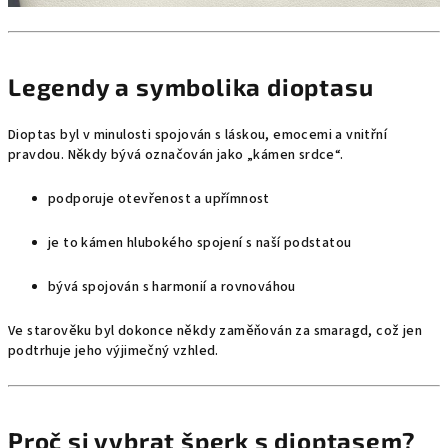
Legendy a symbolika dioptasu
Dioptas byl v minulosti spojován s láskou, emocemi a vnitřní
pravdou. Někdy bývá označován jako „kámen srdce“.
podporuje otevřenost a upřímnost
je to kámen hlubokého spojení s naší podstatou
bývá spojován s harmonií a rovnováhou
Ve starověku byl dokonce někdy zaměňován za smaragd, což jen
podtrhuje jeho výjimečný vzhled.
Proč si vybrat šperk s dioptasem?