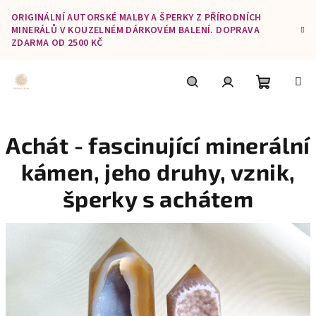
Přejít
ORIGINÁLNÍ AUTORSKÉ MALBY A ŠPERKY Z PŘÍRODNÍCH
na
MINERÁLŮ V KOUZELNÉM DÁRKOVÉM BALENÍ. DOPRAVA
obsah
ZDARMA OD 2500 KČ
Nákupní
Hledat
Přihlášení
Achát - fascinující minerální
košík
kámen, jeho druhy, vznik,
šperky s achátem