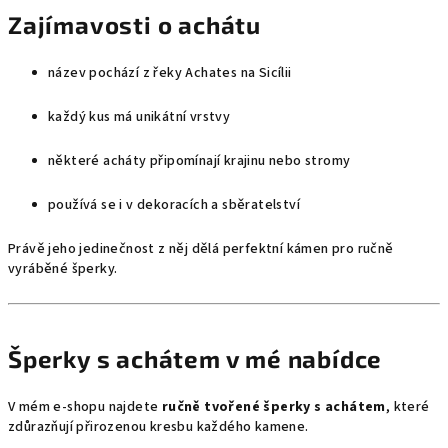
Zajímavosti o achátu
název pochází z řeky Achates na Sicílii
každý kus má unikátní vrstvy
některé acháty připomínají krajinu nebo stromy
používá se i v dekoracích a sběratelství
Právě jeho jedinečnost z něj dělá perfektní kámen pro ručně
vyráběné šperky.
Šperky s achátem v mé nabídce
V mém e-shopu najdete
ručně tvořené šperky s achátem
, které
zdůrazňují přirozenou kresbu každého kamene.