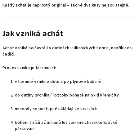
Každý achát je naprostý originál – žádné dva kusy nejsou stejné.
Jak vzniká achát
Achát vzniká nejčastěji v dutinách vulkanických hornin, například v
čediči.
Proces vzniku je fascinující:
v hornině vznikne dutina po plynové bublině
do dutiny pronikají roztoky bohaté na oxid křemičitý
minerály se postupně ukládají ve vrstvách
během tisíců až milionů let vznikne charakteristické
páskování