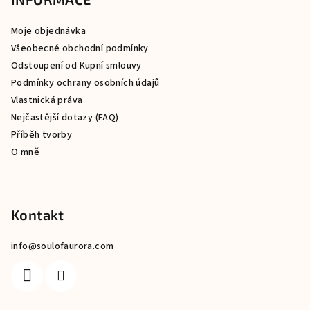
p
a
Moje objednávka
t
Všeobecné obchodní podmínky
í
Odstoupení od Kupní smlouvy
Podmínky ochrany osobních údajů
Vlastnická práva
Nejčastější dotazy (FAQ)
Příběh tvorby
O mně
Kontakt
info
@
soulofaurora.com