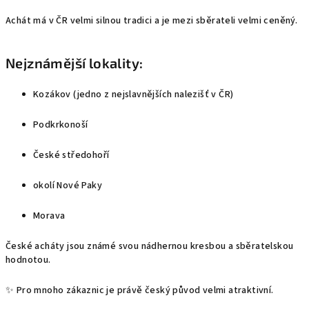
Achát má v ČR velmi silnou tradici a je mezi sběrateli velmi ceněný.
Nejznámější lokality:
Kozákov (jedno z nejslavnějších nalezišť v ČR)
Podkrkonoší
České středohoří
okolí Nové Paky
Morava
České acháty jsou známé svou nádhernou kresbou a sběratelskou
hodnotou.
✨ Pro mnoho zákaznic je právě český původ velmi atraktivní.