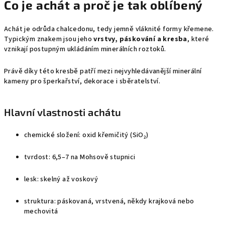
Co je achát a proč je tak oblíbený
Achát je odrůda chalcedonu, tedy jemně vláknité formy křemene.
Typickým znakem jsou jeho
vrstvy, páskování a kresba
, které
vznikají postupným ukládáním minerálních roztoků.
Právě díky této kresbě patří mezi nejvyhledávanější minerální
kameny pro šperkařství, dekorace i sběratelství.
Hlavní vlastnosti achátu
chemické složení: oxid křemičitý (SiO₂)
tvrdost: 6,5–7 na Mohsově stupnici
lesk: skelný až voskový
struktura: páskovaná, vrstvená, někdy krajková nebo
mechovitá